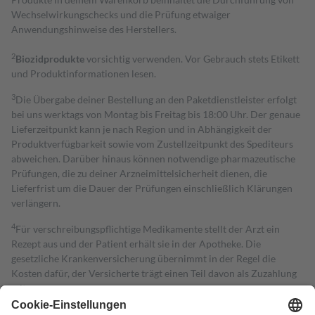
Wechselwirkungschecks und die Prüfung etwaiger
Anwendungshinweise des Herstellers.
2
Biozidprodukte
vorsichtig verwenden. Vor Gebrauch stets Etikett
und Produktinformationen lesen.
3
Die Übergabe deiner Bestellung an den Paketdienstleister erfolgt
bei uns werktags von Montag bis Freitag bis 18:00 Uhr. Der genaue
Lieferzeitpunkt kann je nach Region und in Abhängigkeit der
Produktverfügbarkeit sowie vom Zustellzeitpunkt des Spediteurs
abweichen. Darüber hinaus können notwendige pharmazeutische
Prüfungen, die zu deiner Arzneimittelsicherheit dienen, die
Lieferfrist um die Dauer der Prüfungen einschließlich Klärungen
verlängern.
4
Für verschreibungspflichtige Medikamente stellt der Arzt ein
Rezept aus und der Patient erhält sie in der Apotheke. Die
gesetzliche Krankenversicherung übernimmt in der Regel die
Kosten dafür, der Versicherte trägt einen Teil davon als Zuzahlung
mit.
Grundsätzlich leisten Mitglieder Zuzahlungen in Höhe von zehn