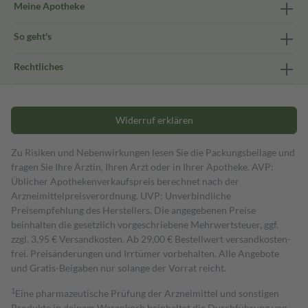
Meine Apotheke
So geht's
Rechtliches
Widerruf erklären
Zu Risiken und Nebenwirkungen lesen Sie die Packungsbeilage und
fragen Sie Ihre Ärztin, Ihren Arzt oder in Ihrer Apotheke. AVP:
Üblicher Apothekenverkaufspreis berechnet nach der
Arzneimittelpreisverordnung. UVP: Unverbindliche
Preisempfehlung des Herstellers. Die angegebenen Preise
beinhalten die gesetzlich vorgeschriebene Mehrwertsteuer, ggf.
zzgl. 3,95 € Versandkosten. Ab 29,00 € Bestell­wert versand­kosten­
frei. Preisänderungen und Irrtümer vorbehalten. Alle Angebote
und Gratis-Beigaben nur solange der Vorrat reicht.
1
Eine pharmazeutische Prüfung der Arzneimittel und sonstigen
Produkte in deinem Warenkorb beinhaltet die Durchführung von