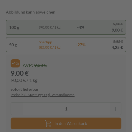
Abbildung kann abweichen
9,38 €
100 g
-4%
(90,00 € / 1 kg)
9,00 €
5,82 €
Spartipp
50 g
-27%
4,25 €
(85,00 € / 1 kg)
-4%
AVP:
9,38 €
9,00 €
90,00 € / 1 kg
sofort lieferbar
Preise inkl. MwSt. ggf. zzgl. Versandkosten
In den Warenkorb