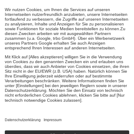
Prozent des Abgabepreises,
mindestens
jedoch
fünf Euro
und
höchstens zehn Euro.
Es sind jedoch nie mehr als die tatsächlichen
Kosten der Leistung zu entrichten.
Diese Regeln gelten grundsätzlich auch für Online-Apotheken.
Bei Heilmitteln und häuslicher Krankenpflege beträgt die
Zuzahlung zehn Prozent der Kosten sowie zehn Euro je
Verordnung.
Um das Engagement der Versicherten für ihre eigene Gesundheit zu
stärken und die besondere Stellung der Familie zu unterstützen,
fallen
keine Zuzahlungen
an bei:
• Kindern und Jugendlichen bis zum vollendeten 18. Lebensjahr
mit Ausnahme der Fahrkosten
• Untersuchungen zur Vorsorge und Früherkennung, die von der
GKV getragen werden
• empfohlenen Schutzimpfungen
• Harn- und Blutteststreifen
Wir nutzen Trusted Shops als unabhängigen Dienstleister für die
Einholung von Bewertungen. Trusted Shops hat Maßnahmen
getroffen, um sicherzustellen, dass es sich um echte Bewertungen
handelt. Mehr Informationen findest du hier:
https://help.etrusted.com/hc/de/articles/4419944605341