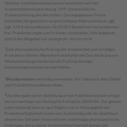
Üblicher Apothekenverkaufspreis berechnet nach der
Arzneimittelpreisverordnung. UVP: Unverbindliche
Preisempfehlung des Herstellers. Die angegebenen Preise
beinhalten die gesetzlich vorgeschriebene Mehrwertsteuer, ggf.
zzgl. 3,95 € Versandkosten. Ab 29,00 € Bestell­wert versand­kosten­
frei. Preisänderungen und Irrtümer vorbehalten. Alle Angebote
und Gratis-Beigaben nur solange der Vorrat reicht.
1
Eine pharmazeutische Prüfung der Arzneimittel und sonstigen
Produkte in deinem Warenkorb beinhaltet die Durchführung von
Wechselwirkungschecks und die Prüfung etwaiger
Anwendungshinweise des Herstellers.
2
Biozidprodukte
vorsichtig verwenden. Vor Gebrauch stets Etikett
und Produktinformationen lesen.
3
Die Übergabe deiner Bestellung an den Paketdienstleister erfolgt
bei uns werktags von Montag bis Freitag bis 18:00 Uhr. Der genaue
Lieferzeitpunkt kann je nach Region und in Abhängigkeit der
Produktverfügbarkeit sowie vom Zustellzeitpunkt des Spediteurs
abweichen. Darüber hinaus können notwendige pharmazeutische
Prüfungen, die zu deiner Arzneimittelsicherheit dienen, die