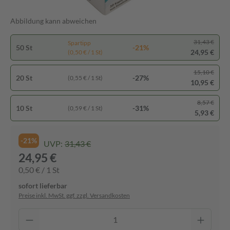
Abbildung kann abweichen
31,43 €
Spartipp
50 St
-21%
24,95 €
(0,50 € / 1 St)
15,10 €
20 St
-27%
(0,55 € / 1 St)
10,95 €
8,57 €
10 St
-31%
(0,59 € / 1 St)
5,93 €
-21%
UVP:
31,43 €
24,95 €
0,50 € / 1 St
sofort lieferbar
Preise inkl. MwSt. ggf. zzgl. Versandkosten