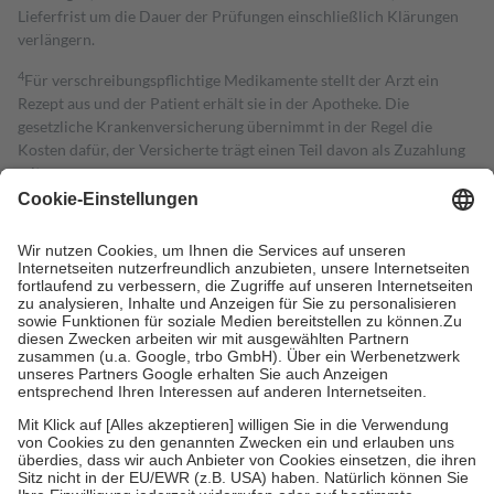
Lieferfrist um die Dauer der Prüfungen einschließlich Klärungen
verlängern.
4
Für verschreibungspflichtige Medikamente stellt der Arzt ein
Rezept aus und der Patient erhält sie in der Apotheke. Die
gesetzliche Krankenversicherung übernimmt in der Regel die
Kosten dafür, der Versicherte trägt einen Teil davon als Zuzahlung
mit.
Grundsätzlich leisten Mitglieder Zuzahlungen in Höhe von zehn
Prozent des Abgabepreises,
mindestens
jedoch
fünf Euro
und
höchstens zehn Euro.
Es sind jedoch nie mehr als die tatsächlichen
Kosten der Leistung zu entrichten.
Diese Regeln gelten grundsätzlich auch für Online-Apotheken.
Bei Heilmitteln und häuslicher Krankenpflege beträgt die
Zuzahlung zehn Prozent der Kosten sowie zehn Euro je
Verordnung.
Um das Engagement der Versicherten für ihre eigene Gesundheit zu
stärken und die besondere Stellung der Familie zu unterstützen,
fallen
keine Zuzahlungen
an bei:
• Kindern und Jugendlichen bis zum vollendeten 18. Lebensjahr
mit Ausnahme der Fahrkosten