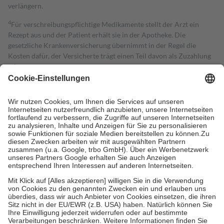
verlängern.
4
Für verschreibungspflichtige Medikamente stellt der Arzt ein
Rezept aus und der Patient erhält sie in der Apotheke. Die
gesetzliche Krankenversicherung übernimmt in der Regel die
Kosten dafür, der Versicherte trägt einen Teil davon als Zuzahlung
mit.
Grundsätzlich leisten Mitglieder Zuzahlungen in Höhe von zehn
Prozent des Abgabepreises,
mindestens
jedoch
fünf Euro
und
höchstens zehn Euro.
Es sind jedoch nie mehr als die tatsächlichen
Kosten der Leistung zu entrichten.
Diese Regeln gelten grundsätzlich auch für Online-Apotheken.
Bei Heilmitteln und häuslicher Krankenpflege beträgt die
Zuzahlung zehn Prozent der Kosten sowie zehn Euro je
Verordnung.
Um das Engagement der Versicherten für ihre eigene Gesundheit zu
stärken und die besondere Stellung der Familie zu unterstützen,
fallen
keine Zuzahlungen
an bei:
• Kindern und Jugendlichen bis zum vollendeten 18. Lebensjahr
mit Ausnahme der Fahrkosten
• Untersuchungen zur Vorsorge und Früherkennung, die von der
GKV getragen werden