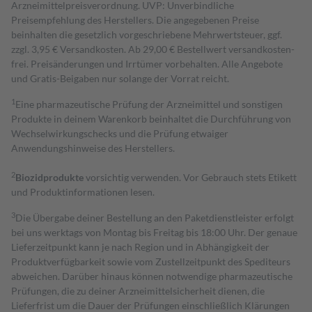
Arzneimittelpreisverordnung. UVP: Unverbindliche
Preisempfehlung des Herstellers. Die angegebenen Preise
beinhalten die gesetzlich vorgeschriebene Mehrwertsteuer, ggf.
zzgl. 3,95 € Versandkosten. Ab 29,00 € Bestell­wert versand­kosten­
frei. Preisänderungen und Irrtümer vorbehalten. Alle Angebote
und Gratis-Beigaben nur solange der Vorrat reicht.
1
Eine pharmazeutische Prüfung der Arzneimittel und sonstigen
Produkte in deinem Warenkorb beinhaltet die Durchführung von
Wechselwirkungschecks und die Prüfung etwaiger
Anwendungshinweise des Herstellers.
2
Biozidprodukte
vorsichtig verwenden. Vor Gebrauch stets Etikett
und Produktinformationen lesen.
3
Die Übergabe deiner Bestellung an den Paketdienstleister erfolgt
bei uns werktags von Montag bis Freitag bis 18:00 Uhr. Der genaue
Lieferzeitpunkt kann je nach Region und in Abhängigkeit der
Produktverfügbarkeit sowie vom Zustellzeitpunkt des Spediteurs
abweichen. Darüber hinaus können notwendige pharmazeutische
Prüfungen, die zu deiner Arzneimittelsicherheit dienen, die
Lieferfrist um die Dauer der Prüfungen einschließlich Klärungen