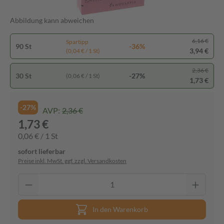
Abbildung kann abweichen
6,16 €
Spartipp
90 St
-36%
3,94 €
(0,04 € / 1 St)
2,36 €
30 St
-27%
(0,06 € / 1 St)
1,73 €
-27%
AVP:
2,36 €
1,73 €
0,06 € / 1 St
sofort lieferbar
Preise inkl. MwSt. ggf. zzgl. Versandkosten
In den Warenkorb