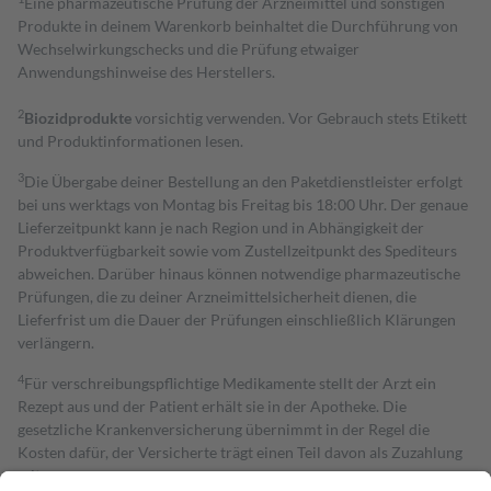
Eine pharmazeutische Prüfung der Arzneimittel und sonstigen
Produkte in deinem Warenkorb beinhaltet die Durchführung von
Wechselwirkungschecks und die Prüfung etwaiger
Anwendungshinweise des Herstellers.
2
Biozidprodukte
vorsichtig verwenden. Vor Gebrauch stets Etikett
und Produktinformationen lesen.
3
Die Übergabe deiner Bestellung an den Paketdienstleister erfolgt
bei uns werktags von Montag bis Freitag bis 18:00 Uhr. Der genaue
Lieferzeitpunkt kann je nach Region und in Abhängigkeit der
Produktverfügbarkeit sowie vom Zustellzeitpunkt des Spediteurs
abweichen. Darüber hinaus können notwendige pharmazeutische
Prüfungen, die zu deiner Arzneimittelsicherheit dienen, die
Lieferfrist um die Dauer der Prüfungen einschließlich Klärungen
verlängern.
4
Für verschreibungspflichtige Medikamente stellt der Arzt ein
Rezept aus und der Patient erhält sie in der Apotheke. Die
gesetzliche Krankenversicherung übernimmt in der Regel die
Kosten dafür, der Versicherte trägt einen Teil davon als Zuzahlung
mit.