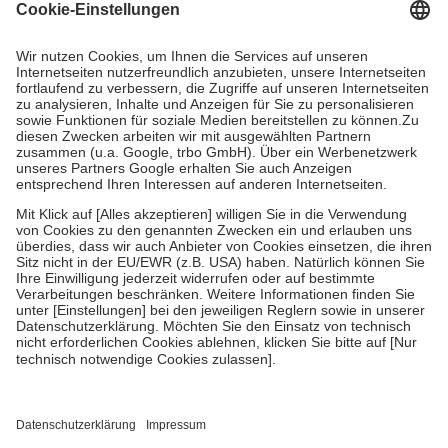
Grundsätzlich leisten Mitglieder Zuzahlungen in Höhe von zehn
Prozent des Abgabepreises,
mindestens
jedoch
fünf Euro
und
höchstens zehn Euro.
Es sind jedoch nie mehr als die tatsächlichen
Kosten der Leistung zu entrichten.
Diese Regeln gelten grundsätzlich auch für Online-Apotheken.
Bei Heilmitteln und häuslicher Krankenpflege beträgt die
Zuzahlung zehn Prozent der Kosten sowie zehn Euro je
Verordnung.
Um das Engagement der Versicherten für ihre eigene Gesundheit zu
stärken und die besondere Stellung der Familie zu unterstützen,
fallen
keine Zuzahlungen
an bei:
• Kindern und Jugendlichen bis zum vollendeten 18. Lebensjahr
mit Ausnahme der Fahrkosten
• Untersuchungen zur Vorsorge und Früherkennung, die von der
GKV getragen werden
• empfohlenen Schutzimpfungen
• Harn- und Blutteststreifen
Wir nutzen Trusted Shops als unabhängigen Dienstleister für die
Einholung von Bewertungen. Trusted Shops hat Maßnahmen
getroffen, um sicherzustellen, dass es sich um echte Bewertungen
handelt. Mehr Informationen findest du hier: