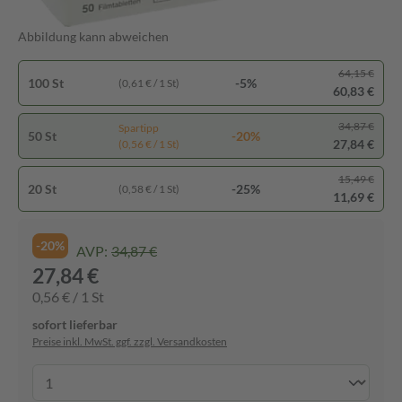
Abbildung kann abweichen
64,15 €
100 St
-5%
(0,61 € / 1 St)
60,83 €
34,87 €
Spartipp
50 St
-20%
27,84 €
(0,56 € / 1 St)
15,49 €
20 St
-25%
(0,58 € / 1 St)
11,69 €
-20%
AVP:
34,87 €
27,84 €
0,56 € / 1 St
sofort lieferbar
Preise inkl. MwSt. ggf. zzgl. Versandkosten