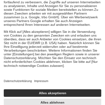
Diese Regeln gelten grundsätzlich auch für Online-Apotheken.
Bei Heilmitteln und häuslicher Krankenpflege beträgt die
Zuzahlung zehn Prozent der Kosten sowie zehn Euro je
Verordnung.
Um das Engagement der Versicherten für ihre eigene Gesundheit zu
stärken und die besondere Stellung der Familie zu unterstützen,
fallen
keine Zuzahlungen
an bei:
• Kindern und Jugendlichen bis zum vollendeten 18. Lebensjahr
mit Ausnahme der Fahrkosten
• Untersuchungen zur Vorsorge und Früherkennung, die von der
GKV getragen werden
• empfohlenen Schutzimpfungen
• Harn- und Blutteststreifen
Wir nutzen Trusted Shops als unabhängigen Dienstleister für die
Einholung von Bewertungen. Trusted Shops hat Maßnahmen
getroffen, um sicherzustellen, dass es sich um echte Bewertungen
handelt. Mehr Informationen findest du hier:
https://help.etrusted.com/hc/de/articles/4419944605341
Einige Bilder und Inhalte wurden unter Zuhilfenahme künstlicher
Intelligenz erstellt.