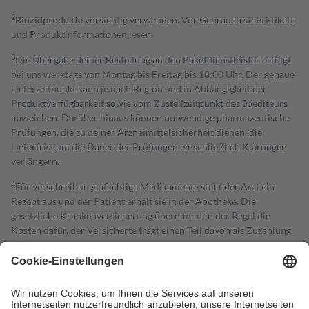
2
Biozidprodukte
vorsichtig verwenden. Vor Gebrauch stets Etikett
und Produktinformationen lesen.
3
Die Übergabe deiner Bestellung an den Paketdienstleister erfolgt
bei uns werktags von Montag bis Freitag bis 18:00 Uhr. Der genaue
Lieferzeitpunkt kann je nach Region und in Abhängigkeit der
Produktverfügbarkeit sowie vom Zustellzeitpunkt des Spediteurs
abweichen. Darüber hinaus können notwendige pharmazeutische
Prüfungen, die zu deiner Arzneimittelsicherheit dienen, die
Lieferfrist um die Dauer der Prüfungen einschließlich Klärungen
verlängern.
4
Für verschreibungspflichtige Medikamente stellt der Arzt ein
Rezept aus und der Patient erhält sie in der Apotheke. Die
gesetzliche Krankenversicherung übernimmt in der Regel die
Kosten dafür, der Versicherte trägt einen Teil davon als Zuzahlung
mit.
Grundsätzlich leisten Mitglieder Zuzahlungen in Höhe von zehn
Prozent des Abgabepreises,
mindestens
jedoch
fünf Euro
und
höchstens zehn Euro.
Es sind jedoch nie mehr als die tatsächlichen
Kosten der Leistung zu entrichten.