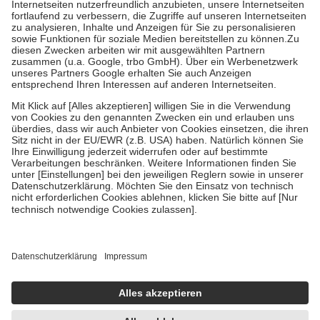
Prozent des Abgabepreises,
mindestens
jedoch
fünf Euro
und
höchstens zehn Euro.
Es sind jedoch nie mehr als die tatsächlichen
Kosten der Leistung zu entrichten.
Diese Regeln gelten grundsätzlich auch für Online-Apotheken.
Bei Heilmitteln und häuslicher Krankenpflege beträgt die
Zuzahlung zehn Prozent der Kosten sowie zehn Euro je
Verordnung.
Um das Engagement der Versicherten für ihre eigene Gesundheit zu
stärken und die besondere Stellung der Familie zu unterstützen,
fallen
keine Zuzahlungen
an bei:
• Kindern und Jugendlichen bis zum vollendeten 18. Lebensjahr
mit Ausnahme der Fahrkosten
• Untersuchungen zur Vorsorge und Früherkennung, die von der
GKV getragen werden
• empfohlenen Schutzimpfungen
• Harn- und Blutteststreifen
Wir nutzen Trusted Shops als unabhängigen Dienstleister für die
Einholung von Bewertungen. Trusted Shops hat Maßnahmen
getroffen, um sicherzustellen, dass es sich um echte Bewertungen
handelt. Mehr Informationen findest du hier:
https://help.etrusted.com/hc/de/articles/4419944605341