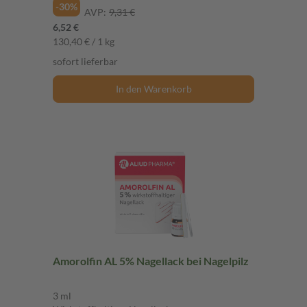
-30%
AVP:
9,31 €
6,52 €
130,40 € / 1 kg
sofort lieferbar
In den Warenkorb
Amorolfin AL 5% Nagellack bei Nagelpilz
3 ml