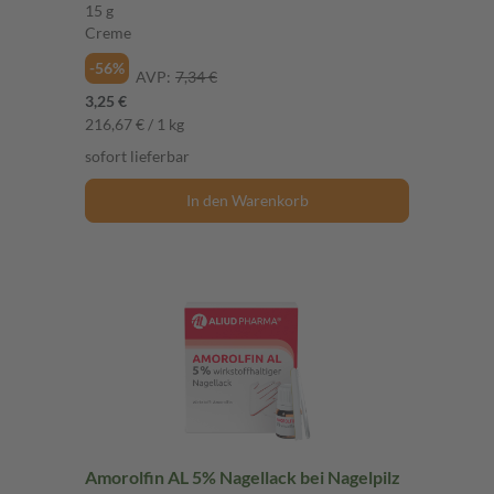
15 g
Creme
-56%
AVP:
7,34 €
3,25 €
216,67 € / 1 kg
sofort lieferbar
In den Warenkorb
Amorolfin AL 5% Nagellack bei Nagelpilz