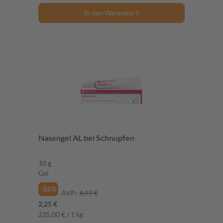
In den Warenkorb
Nasengel AL bei Schnupfen
10 g
Gel
-55%
AVP:
4,97 €
2,25 €
225,00 € / 1 kg