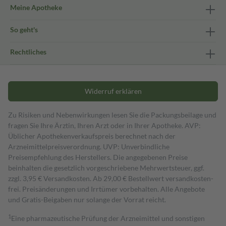
Meine Apotheke
So geht's
Rechtliches
Widerruf erklären
Zu Risiken und Nebenwirkungen lesen Sie die Packungsbeilage und
fragen Sie Ihre Ärztin, Ihren Arzt oder in Ihrer Apotheke. AVP:
Üblicher Apothekenverkaufspreis berechnet nach der
Arzneimittelpreisverordnung. UVP: Unverbindliche
Preisempfehlung des Herstellers. Die angegebenen Preise
beinhalten die gesetzlich vorgeschriebene Mehrwertsteuer, ggf.
zzgl. 3,95 € Versandkosten. Ab 29,00 € Bestell­wert versand­kosten­
frei. Preisänderungen und Irrtümer vorbehalten. Alle Angebote
und Gratis-Beigaben nur solange der Vorrat reicht.
1
Eine pharmazeutische Prüfung der Arzneimittel und sonstigen