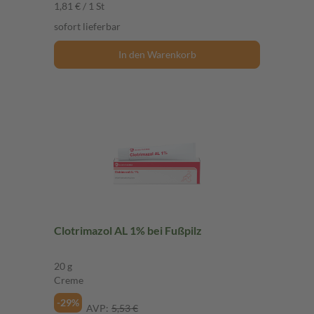
1,81 € / 1 St
sofort lieferbar
In den Warenkorb
Clotrimazol AL 1% bei Fußpilz
20 g
Creme
-29%
AVP:
5,53 €