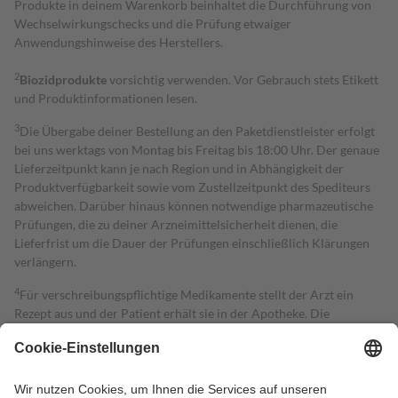
Produkte in deinem Warenkorb beinhaltet die Durchführung von
Wechselwirkungschecks und die Prüfung etwaiger
Anwendungshinweise des Herstellers.
2
Biozidprodukte
vorsichtig verwenden. Vor Gebrauch stets Etikett
und Produktinformationen lesen.
3
Die Übergabe deiner Bestellung an den Paketdienstleister erfolgt
bei uns werktags von Montag bis Freitag bis 18:00 Uhr. Der genaue
Lieferzeitpunkt kann je nach Region und in Abhängigkeit der
Produktverfügbarkeit sowie vom Zustellzeitpunkt des Spediteurs
abweichen. Darüber hinaus können notwendige pharmazeutische
Prüfungen, die zu deiner Arzneimittelsicherheit dienen, die
Lieferfrist um die Dauer der Prüfungen einschließlich Klärungen
verlängern.
4
Für verschreibungspflichtige Medikamente stellt der Arzt ein
Rezept aus und der Patient erhält sie in der Apotheke. Die
gesetzliche Krankenversicherung übernimmt in der Regel die
Kosten dafür, der Versicherte trägt einen Teil davon als Zuzahlung
mit.
Grundsätzlich leisten Mitglieder Zuzahlungen in Höhe von zehn