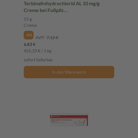
Terbinafinhydrochlorid AL 10 mg/g
Creme bei Fußpilz
Terbinafinhydrochlorid AL 10 mg/g
15 g
Creme bei Fußpilz
Creme
-4%
AVP:
7,12 €
6,83 €
455,33 € / 1 kg
sofort lieferbar
In den Warenkorb