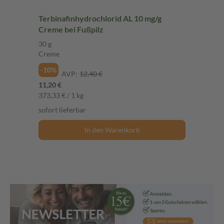
Terbinafinhydrochlorid AL 10 mg/g
Creme bei Fußpilz
30 g
Creme
-10%
AVP:
12,40 €
11,20 €
373,33 € / 1 kg
sofort lieferbar
In den Warenkorb