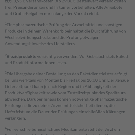
zzgl. 3,95 € Versandkosten. Ab 29,00 € Bestell­wert versand­kosten­
frei. Preisänderungen und Irrtümer vorbehalten. Alle Angebote
und Gratis-Beigaben nur solange der Vorrat reicht.
1
Eine pharmazeutische Prüfung der Arzneimittel und sonstigen
Produkte in deinem Warenkorb beinhaltet die Durchführung von
Wechselwirkungschecks und die Prüfung etwaiger
Anwendungshinweise des Herstellers.
2
Biozidprodukte
vorsichtig verwenden. Vor Gebrauch stets Etikett
und Produktinformationen lesen.
3
Die Übergabe deiner Bestellung an den Paketdienstleister erfolgt
bei uns werktags von Montag bis Freitag bis 18:00 Uhr. Der genaue
Lieferzeitpunkt kann je nach Region und in Abhängigkeit der
Produktverfügbarkeit sowie vom Zustellzeitpunkt des Spediteurs
abweichen. Darüber hinaus können notwendige pharmazeutische
Prüfungen, die zu deiner Arzneimittelsicherheit dienen, die
Lieferfrist um die Dauer der Prüfungen einschließlich Klärungen
verlängern.
4
Für verschreibungspflichtige Medikamente stellt der Arzt ein