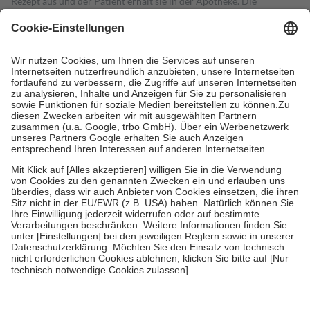
Rezept aus und der Patient erhält sie in der Apotheke. Die
gesetzliche Krankenversicherung übernimmt in der Regel die
Kosten dafür, der Versicherte trägt einen Teil davon als Zuzahlung
mit.
Grundsätzlich leisten Mitglieder Zuzahlungen in Höhe von zehn
Prozent des Abgabepreises,
mindestens
jedoch
fünf Euro
und
höchstens zehn Euro.
Es sind jedoch nie mehr als die tatsächlichen
Kosten der Leistung zu entrichten.
Diese Regeln gelten grundsätzlich auch für Online-Apotheken.
Bei Heilmitteln und häuslicher Krankenpflege beträgt die
Zuzahlung zehn Prozent der Kosten sowie zehn Euro je
Verordnung.
Um das Engagement der Versicherten für ihre eigene Gesundheit zu
stärken und die besondere Stellung der Familie zu unterstützen,
fallen
keine Zuzahlungen
an bei:
• Kindern und Jugendlichen bis zum vollendeten 18. Lebensjahr
mit Ausnahme der Fahrkosten
• Untersuchungen zur Vorsorge und Früherkennung, die von der
GKV getragen werden
• empfohlenen Schutzimpfungen
• Harn- und Blutteststreifen