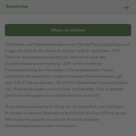
Rechtliches
Widerruf erklären
Zu Risiken und Nebenwirkungen lesen Sie die Packungsbeilage und
fragen Sie Ihre Ärztin, Ihren Arzt oder in Ihrer Apotheke. AVP:
Üblicher Apothekenverkaufspreis berechnet nach der
Arzneimittelpreisverordnung. UVP: Unverbindliche
Preisempfehlung des Herstellers. Die angegebenen Preise
beinhalten die gesetzlich vorgeschriebene Mehrwertsteuer, ggf.
zzgl. 3,95 € Versandkosten. Ab 29,00 € Bestell­wert versand­kosten­
frei. Preisänderungen und Irrtümer vorbehalten. Alle Angebote
und Gratis-Beigaben nur solange der Vorrat reicht.
1
Eine pharmazeutische Prüfung der Arzneimittel und sonstigen
Produkte in deinem Warenkorb beinhaltet die Durchführung von
Wechselwirkungschecks und die Prüfung etwaiger
Anwendungshinweise des Herstellers.