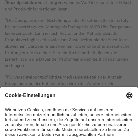
2
Biozidprodukte
vorsichtig verwenden. Vor Gebrauch stets Etikett
und Produktinformationen lesen.
3
Die Übergabe deiner Bestellung an den Paketdienstleister erfolgt
bei uns werktags von Montag bis Freitag bis 18:00 Uhr. Der genaue
Lieferzeitpunkt kann je nach Region und in Abhängigkeit der
Produktverfügbarkeit sowie vom Zustellzeitpunkt des Spediteurs
abweichen. Darüber hinaus können notwendige pharmazeutische
Prüfungen, die zu deiner Arzneimittelsicherheit dienen, die
Lieferfrist um die Dauer der Prüfungen einschließlich Klärungen
verlängern.
4
Für verschreibungspflichtige Medikamente stellt der Arzt ein
Rezept aus und der Patient erhält sie in der Apotheke. Die
gesetzliche Krankenversicherung übernimmt in der Regel die
Kosten dafür, der Versicherte trägt einen Teil davon als Zuzahlung
mit.
Grundsätzlich leisten Mitglieder Zuzahlungen in Höhe von zehn
Prozent des Abgabepreises,
mindestens
jedoch
fünf Euro
und
höchstens zehn Euro.
Es sind jedoch nie mehr als die tatsächlichen
Kosten der Leistung zu entrichten.
Diese Regeln gelten grundsätzlich auch für Online-Apotheken.