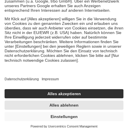
Bei Heilmitteln und häuslicher Krankenpflege beträgt die
Zuzahlung zehn Prozent der Kosten sowie zehn Euro je
Verordnung.
Um das Engagement der Versicherten für ihre eigene Gesundheit zu
stärken und die besondere Stellung der Familie zu unterstützen,
fallen
keine Zuzahlungen
an bei:
• Kindern und Jugendlichen bis zum vollendeten 18. Lebensjahr
mit Ausnahme der Fahrkosten
• Untersuchungen zur Vorsorge und Früherkennung, die von der
GKV getragen werden
• empfohlenen Schutzimpfungen
• Harn- und Blutteststreifen
Wir nutzen Trusted Shops als unabhängigen Dienstleister für die
Einholung von Bewertungen. Trusted Shops hat Maßnahmen
getroffen, um sicherzustellen, dass es sich um echte Bewertungen
handelt. Mehr Informationen findest du hier:
https://help.etrusted.com/hc/de/articles/4419944605341
Einige Bilder und Inhalte wurden unter Zuhilfenahme künstlicher
Intelligenz erstellt.