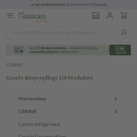
rei
ab 29 € und für E-Rezepte
persönliche
CERAVE
CeraVe Körperpflege
(10 Produkte)
Markenshop
CERAVE
CeraVe fettige Haut
CeraVe Gesichtspflege