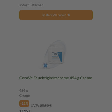
sofort lieferbar
In den Warenkorb
CeraVe Feuchtigkeitscreme 454 g Creme
454 g
Creme
-12%
UVP:
20,50 €
17,95 €