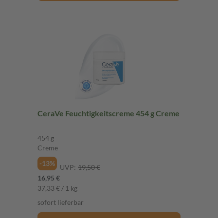
CeraVe Feuchtigkeitscreme 454 g Creme
454 g
Creme
-13%
UVP:
19,50 €
16,95 €
37,33 € / 1 kg
sofort lieferbar