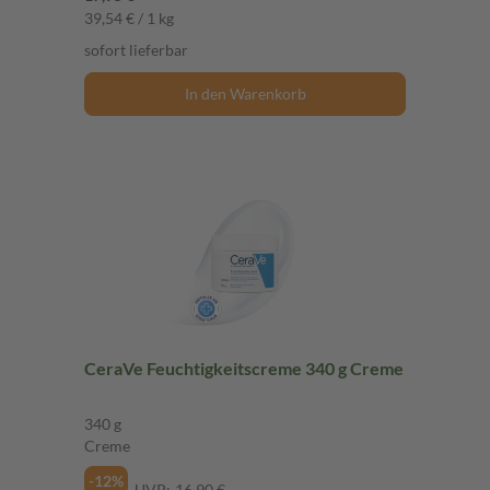
39,54 € / 1 kg
sofort lieferbar
In den Warenkorb
CeraVe Feuchtigkeitscreme 340 g Creme
340 g
Creme
-12%
UVP:
16,90 €