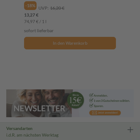
-18%
UVP:
16,20 €
13,27 €
74,97 € / 1 l
sofort lieferbar
In den Warenkorb
Versandarten
i.d.R. am nächsten Werktag