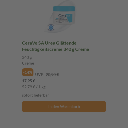
CeraVe SA Urea Glättende
Feuchtigkeitscreme 340 g Creme
340 g
Creme
-14%
UVP:
20,90 €
17,95 €
52,79 € / 1 kg
sofort lieferbar
In den Warenkorb