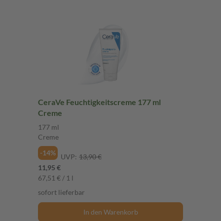
CeraVe Feuchtigkeitscreme 177 ml
Creme
177 ml
Creme
-14%
UVP:
13,90 €
11,95 €
67,51 € / 1 l
sofort lieferbar
In den Warenkorb