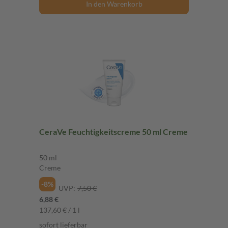
In den Warenkorb
CeraVe Feuchtigkeitscreme 50 ml Creme
50 ml
Creme
-8%
UVP:
7,50 €
6,88 €
137,60 € / 1 l
sofort lieferbar