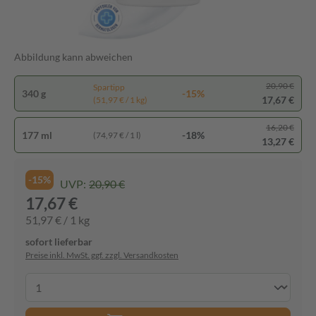
Abbildung kann abweichen
20,90 €
Spartipp
340 g
-15%
17,67 €
(51,97 € / 1 kg)
16,20 €
177 ml
-18%
(74,97 € / 1 l)
13,27 €
-15%
UVP:
20,90 €
17,67 €
51,97 € / 1 kg
sofort lieferbar
Preise inkl. MwSt. ggf. zzgl. Versandkosten