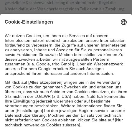
gesetzliche Krankenversicherung übernimmt in der Regel die
Kosten dafür, der Versicherte trägt einen Teil davon als Zuzahlung
mit.
Grundsätzlich leisten Mitglieder Zuzahlungen in Höhe von zehn
Prozent des Abgabepreises,
mindestens
jedoch
fünf Euro
und
höchstens zehn Euro.
Es sind jedoch nie mehr als die tatsächlichen
Kosten der Leistung zu entrichten.
Diese Regeln gelten grundsätzlich auch für Online-Apotheken.
Bei Heilmitteln und häuslicher Krankenpflege beträgt die
Zuzahlung zehn Prozent der Kosten sowie zehn Euro je
Verordnung.
Um das Engagement der Versicherten für ihre eigene Gesundheit zu
stärken und die besondere Stellung der Familie zu unterstützen,
fallen
keine Zuzahlungen
an bei:
• Kindern und Jugendlichen bis zum vollendeten 18. Lebensjahr
mit Ausnahme der Fahrkosten
• Untersuchungen zur Vorsorge und Früherkennung, die von der
GKV getragen werden
• empfohlenen Schutzimpfungen
• Harn- und Blutteststreifen
Wir nutzen Trusted Shops als unabhängigen Dienstleister für die