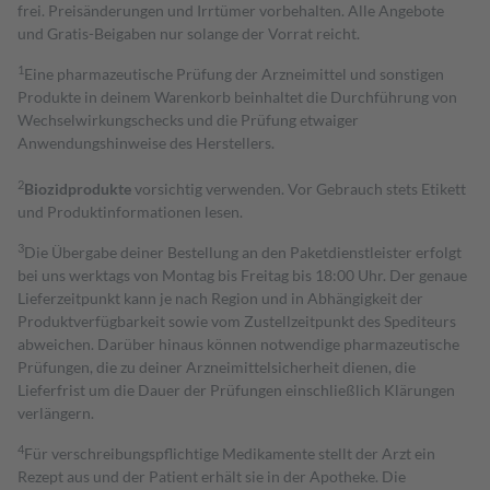
frei. Preisänderungen und Irrtümer vorbehalten. Alle Angebote
und Gratis-Beigaben nur solange der Vorrat reicht.
1
Eine pharmazeutische Prüfung der Arzneimittel und sonstigen
Produkte in deinem Warenkorb beinhaltet die Durchführung von
Wechselwirkungschecks und die Prüfung etwaiger
Anwendungshinweise des Herstellers.
2
Biozidprodukte
vorsichtig verwenden. Vor Gebrauch stets Etikett
und Produktinformationen lesen.
3
Die Übergabe deiner Bestellung an den Paketdienstleister erfolgt
bei uns werktags von Montag bis Freitag bis 18:00 Uhr. Der genaue
Lieferzeitpunkt kann je nach Region und in Abhängigkeit der
Produktverfügbarkeit sowie vom Zustellzeitpunkt des Spediteurs
abweichen. Darüber hinaus können notwendige pharmazeutische
Prüfungen, die zu deiner Arzneimittelsicherheit dienen, die
Lieferfrist um die Dauer der Prüfungen einschließlich Klärungen
verlängern.
4
Für verschreibungspflichtige Medikamente stellt der Arzt ein
Rezept aus und der Patient erhält sie in der Apotheke. Die