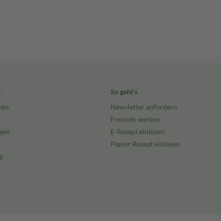
e
So geht's
nto
Newsletter anfordern
Freunde werben
gen
E-Rezept einlösen
Papier Rezept einlösen
g