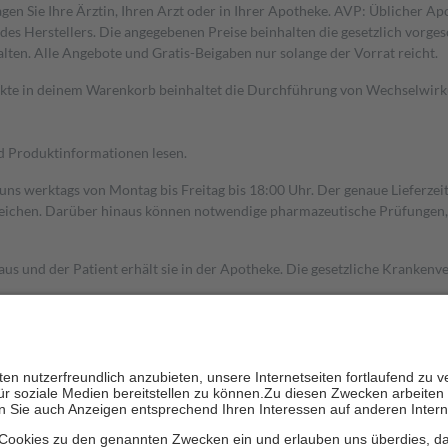
gen Sie Ihre Ärztin, Ihren Arzt oder in Ihrer Apotheke. AVP: Üblicher A
s Herstellers. Die angegebenen Preise beinhalten die gesetzlich vorgesc
alten. Alle Angebote und Gratis-Beigaben nur solange der Vorrat reicht.
dukte in deinem Warenkorb beinhaltet die Durchführung von Wechselwir
nd Produktinformationen lesen.
 uns werktags von Montag bis Freitag bis 18:00 Uhr. Der genaue Lieferze
ichen. Darüber hinaus können notwendige pharmazeutische Prüfungen, die
aus und der Patient erhält sie in der Apotheke. Die gesetzliche Krankenv
ent des Abgabepreises,
mindestens
jedoch
fünf Euro
und
höchstens zehn 
zehn Prozent der Kosten sowie zehn Euro je Verordnung.
rken und die besondere Stellung der Familie zu unterstützen, fallen
kein
 Ausnahme der Fahrkosten
 getragen werden