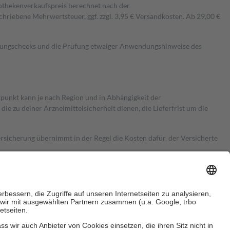
pothekenverkaufspreis berechnet nach der
hriebene Mehrwertsteuer, ggf. zzgl. 3,95 € Versandkosten. Ab 29,00 €
kungschecks und die Prüfung etwaiger Anwendungshinweise des
itpunkt kann je nach Region und in Abhängigkeit der
 zu deiner Arzneimittelsicherheit dienen, die Lieferfrist um die
ersicherung übernimmt in der Regel die Kosten dafür, der Versicherte
Euro.
Es sind jedoch nie mehr als die tatsächlichen Kosten der Leistung
e Zuzahlungen
an bei: