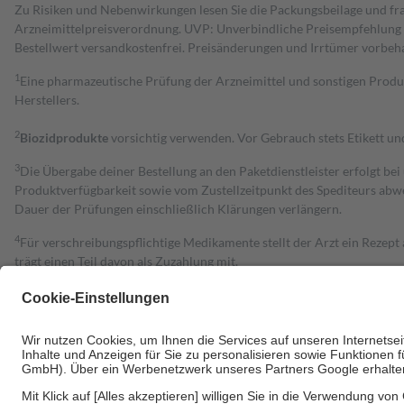
Zu Risiken und Nebenwirkungen lesen Sie die Packungsbeilage und fra
Arzneimittelpreisverordnung. UVP: Unverbindliche Preisempfehlung de
Bestell­wert versand­kosten­frei. Preisänderungen und Irrtümer vorbeh
1
Eine pharmazeutische Prüfung der Arzneimittel und sonstigen Pro
Herstellers.
2
Biozidprodukte
vorsichtig verwenden. Vor Gebrauch stets Etikett u
3
Die Übergabe deiner Bestellung an den Paketdienstleister erfolgt bei
Produktverfügbarkeit sowie vom Zustellzeitpunkt des Spediteurs abwe
Dauer der Prüfungen einschließlich Klärungen verlängern.
4
Für verschreibungspflichtige Medikamente stellt der Arzt ein Rezept 
trägt einen Teil davon als Zuzahlung mit.
Grundsätzlich leisten Mitglieder Zuzahlungen in Höhe von zehn Proz
zu entrichten.
Diese Regeln gelten grundsätzlich auch für Online-Apotheken.
Bei Heilmitteln und häuslicher Krankenpflege beträgt die Zuzahlung 
Um das Engagement der Versicherten für ihre eigene Gesundheit zu stä
• Kindern und Jugendlichen bis zum vollendeten 18. Lebensjahr mit
• Untersuchungen zur Vorsorge und Früherkennung, die von der GKV