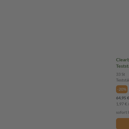
Clearb
Testst
33 St
Testst
-20%
64,95 
1,97 € /
sofort 