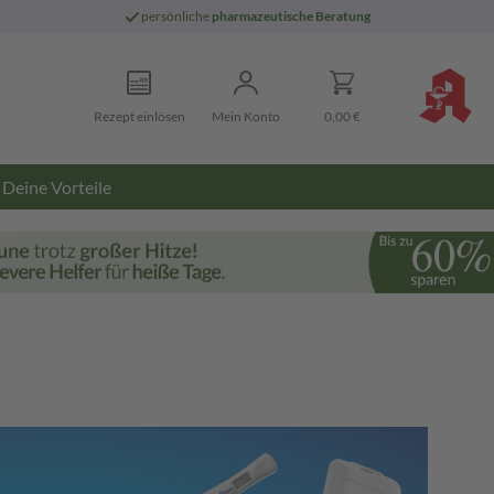
persönliche
pharmazeutische Beratung
Rezept einlösen
Mein Konto
0,00 €
Deine Vorteile