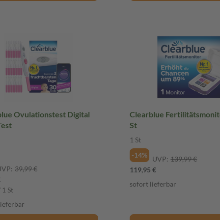
lue Ovulationstest Digital
Clearblue Fertilitätsmonit
Test
St
1 St
-14%
UVP:
139,99 €
UVP:
39,99 €
119,95 €
€
sofort lieferbar
 1 St
lieferbar