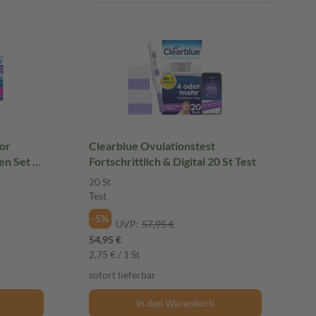
tor
Clearblue Ovulationstest
en Set 1
Fortschrittlich & Digital 20 St Test
20 St
Test
-5%
UVP:
57,95 €
54,95 €
2,75 € / 1 St
sofort lieferbar
In den Warenkorb