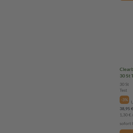
Clearb
30 St 
30 St
Test
-3%
38,95 
1,30 € /
sofort 