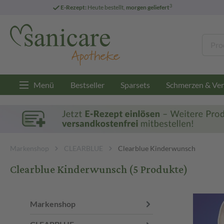
3
E-Rezept:
Heute bestellt,
morgen geliefert
Menü
Bestseller
Sparsets
Schmerzen & Ver
Markenshop
CLEARBLUE
Clearblue Kinderwunsch
Clearblue Kinderwunsch
(5 Produkte)
Markenshop