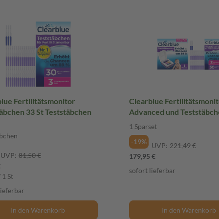
lue Fertilitätsmonitor
Clearblue Fertilitätsmoni
äbchen 33 St Teststäbchen
Advanced und Teststäbch
Sparset
1 Sparset
äbchen
-19%
UVP:
221,49 €
UVP:
81,50 €
179,95 €
€
sofort lieferbar
 1 St
lieferbar
In den Warenkorb
In den Warenkorb