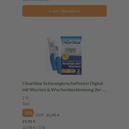
In den Warenkorb
Clearblue Schwangerschaftstest Digital
mit Worten & Wochenbestimmung 2er 2
St Test
2 St
Test
-15%
UVP:
25,95 €
21,95 €
10,98 € / 1 St