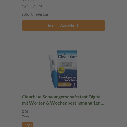
6,65 € / 1 St
sofort lieferbar
In den Warenkorb
Clearblue Schwangerschaftstest Digital
mit Worten & Wochenbestimmung 1er 1
St Test
1 St
Test
-13%