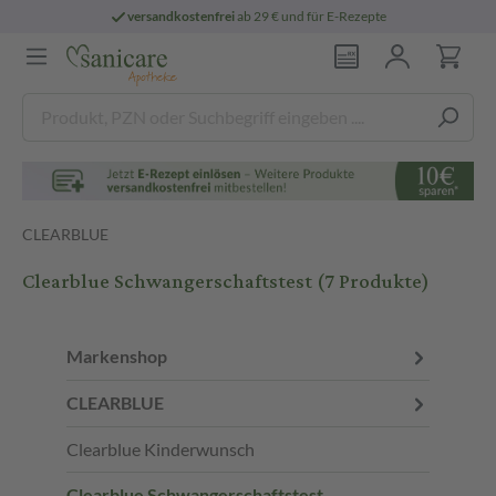
epte
persönliche
pharmazeutische Beratu
CLEARBLUE
Clearblue Schwangerschaftstest
(7 Produkte)
Markenshop
CLEARBLUE
Clearblue Kinderwunsch
Clearblue Schwangerschaftstest