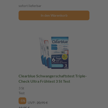
sofort lieferbar
In den Warenkorb
Clearblue Schwangerschaftstest Triple-
Check Ultra Frühtest 3 St Test
3 St
Test
-5%
UVP:
20,95 €
19,95 €