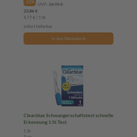
-11%
UVP:
26,95 €
23,86 €
4,77 € / 1 St
sofort lieferbar
In den Warenkorb
Clearblue Schwangerschaftstest schnelle
Erkennung 1 St Test
1 St
Test