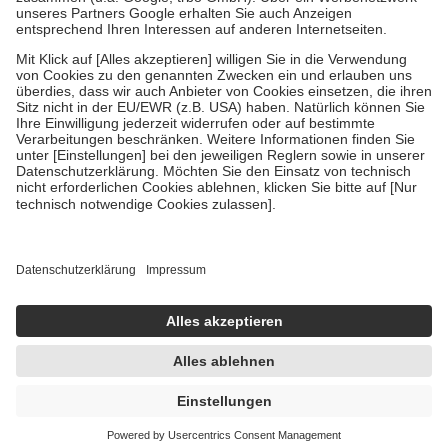
Bei Heilmitteln und häuslicher Krankenpflege beträgt die
Zuzahlung zehn Prozent der Kosten sowie zehn Euro je
Verordnung.
Um das Engagement der Versicherten für ihre eigene Gesundheit zu
stärken und die besondere Stellung der Familie zu unterstützen,
fallen
keine Zuzahlungen
an bei:
• Kindern und Jugendlichen bis zum vollendeten 18. Lebensjahr
mit Ausnahme der Fahrkosten
• Untersuchungen zur Vorsorge und Früherkennung, die von der
GKV getragen werden
• empfohlenen Schutzimpfungen
• Harn- und Blutteststreifen
Wir nutzen Trusted Shops als unabhängigen Dienstleister für die
Einholung von Bewertungen. Trusted Shops hat Maßnahmen
getroffen, um sicherzustellen, dass es sich um echte Bewertungen
handelt. Mehr Informationen findest du hier:
https://help.etrusted.com/hc/de/articles/4419944605341
Einige Bilder und Inhalte wurden unter Zuhilfenahme künstlicher
Intelligenz erstellt.