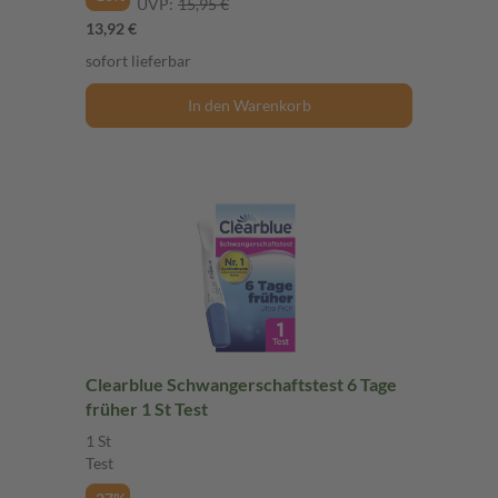
UVP:
15,95 €
13,92 €
sofort lieferbar
In den Warenkorb
Clearblue Schwangerschaftstest 6 Tage
früher 1 St Test
1 St
Test