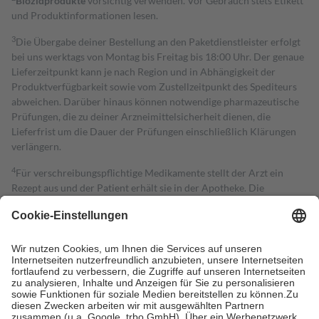
Biozidprodukte
vorsichtig verwenden. Vor Gebrauch stets Etikett
und Produktinformationen lesen.
3
Die Übergabe deiner Bestellung an den Paketdienstleister erfolgt
bei uns werktags von Montag bis Freitag bis 18:00 Uhr. Der genaue
Lieferzeitpunkt kann je nach Region und in Abhängigkeit der
Produktverfügbarkeit sowie vom Zustellzeitpunkt des Spediteurs
abweichen. Darüber hinaus können notwendige pharmazeutische
Prüfungen, die zu deiner Arzneimittelsicherheit dienen, die
Lieferfrist um die Dauer der Prüfungen einschließlich Klärungen
verlängern.
4
Für verschreibungspflichtige Medikamente stellt der Arzt ein
Rezept aus und der Patient erhält sie in der Apotheke. Die
gesetzliche Krankenversicherung übernimmt in der Regel die
Kosten dafür, der Versicherte trägt einen Teil davon als Zuzahlung
mit.
Grundsätzlich leisten Mitglieder Zuzahlungen in Höhe von zehn
Prozent des Abgabepreises,
mindestens
jedoch
fünf Euro
und
höchstens zehn Euro.
Es sind jedoch nie mehr als die tatsächlichen
Kosten der Leistung zu entrichten.
Diese Regeln gelten grundsätzlich auch für Online-Apotheken.