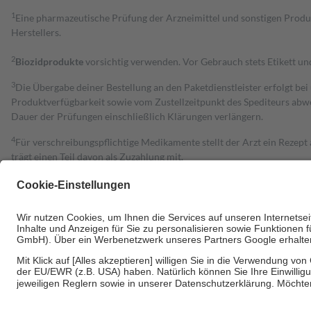
1
Eine pharmazeutische Prüfung der Arzneimittel und sonstigen Pro
Herstellers.
2
Biozidprodukte
vorsichtig verwenden. Vor Gebrauch stets Etikett u
3
Die Übergabe deiner Bestellung an den Paketdienstleister erfolgt bei
Produktverfügbarkeit sowie vom Zustellzeitpunkt des Spediteurs abwe
Dauer der Prüfungen einschließlich Klärungen verlängern.
4
Für verschreibungspflichtige Medikamente stellt der Arzt ein Rezept 
trägt einen Teil davon als Zuzahlung mit.
Grundsätzlich leisten Mitglieder Zuzahlungen in Höhe von zehn Proz
zu entrichten.
Diese Regeln gelten grundsätzlich auch für Online-Apotheken.
Bei Heilmitteln und häuslicher Krankenpflege beträgt die Zuzahlung 
Um das Engagement der Versicherten für ihre eigene Gesundheit zu stä
• Kindern und Jugendlichen bis zum vollendeten 18. Lebensjahr mit
• Untersuchungen zur Vorsorge und Früherkennung, die von der GKV
• empfohlenen Schutzimpfungen
• Harn- und Blutteststreifen