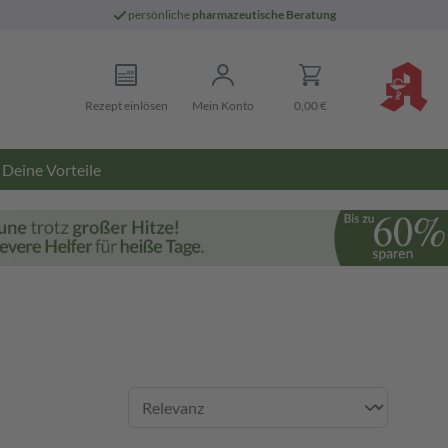
persönliche
pharmazeutische Beratung
Rezept einlösen
Mein Konto
0,00 €
Deine Vorteile