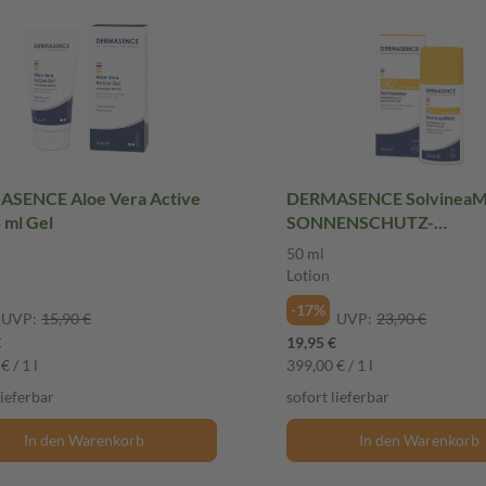
SENCE Aloe Vera Active
DERMASENCE Solvinea
 ml Gel
SONNENSCHUTZ-
GESICHTSFLUID LSF 50+ 
50 ml
Lotion
Lotion
-17%
UVP:
15,90 €
UVP:
23,90 €
€
19,95 €
€ / 1 l
399,00 € / 1 l
lieferbar
sofort lieferbar
In den Warenkorb
In den Warenkorb