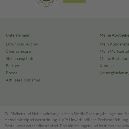
Unternehmen
Meine Apothek
Download-Archiv
Mein Kundenko
Über Sanicare
Mein Merkzettel
Stellenangebote
Meine Bestellun
Partner
Kontakt
Presse
Neuregistrierun
Affiliate Programm
Zu Risiken und Nebenwirkungen lesen Sie die Packungsbeilage und fra
Arzneimittelpreisverordnung. UVP: Unverbindliche Preisempfehlung de
Bestell­wert versand­kosten­frei. Preisänderungen und Irrtümer vorbeh