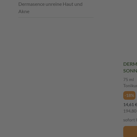
Dermasence unreine Haut und
Akne
DERM
SONN
50+ 7
75 ml
Tonik
-18%
14,61 
194,80 
sofort 