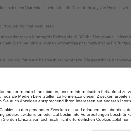
dukte in deinem Warenkorb beinhaltet die Durchführung von Wechselwir
nd Produktinformationen lesen.
 uns werktags von Montag bis Freitag bis 18:00 Uhr. Der genaue Lieferze
ichen. Darüber hinaus können notwendige pharmazeutische Prüfungen, die
aus und der Patient erhält sie in der Apotheke. Die gesetzliche Krankenv
ent des Abgabepreises,
mindestens
jedoch
fünf Euro
und
höchstens zehn 
zehn Prozent der Kosten sowie zehn Euro je Verordnung.
rken und die besondere Stellung der Familie zu unterstützen, fallen
kein
 Ausnahme der Fahrkosten
 getragen werden