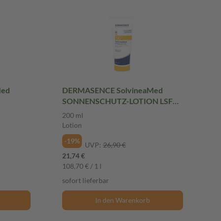
Med
DERMASENCE SolvineaMed
SONNENSCHUTZ-LOTION LSF
50 ml
50+ 200 ml Lotion
200 ml
Lotion
-19%
UVP:
26,90 €
21,74 €
108,70 € / 1 l
sofort lieferbar
In den Warenkorb