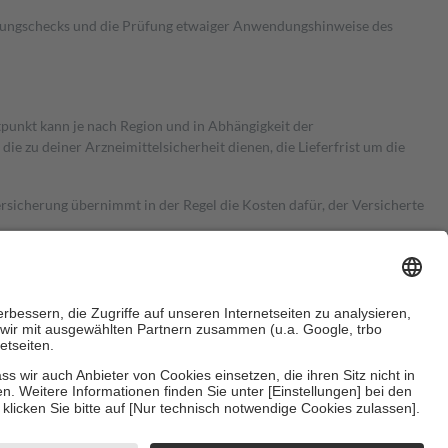
kungschecks und die Prüfung etwaiger Anwendungshinweise des
itpunkt kann je nach Region und in Abhängigkeit der
 zu deiner Arzneimittelsicherheit dienen, die Lieferfrist um die
ersicherung übernimmt in der Regel die Kosten dafür, der Versicherte
Euro.
Es sind jedoch nie mehr als die tatsächlichen Kosten der Leistung
e Zuzahlungen
an bei: