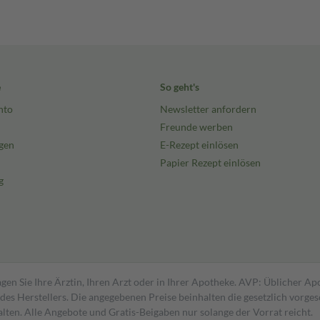
e
So geht's
nto
Newsletter anfordern
Freunde werben
gen
E-Rezept einlösen
Papier Rezept einlösen
g
gen Sie Ihre Ärztin, Ihren Arzt oder in Ihrer Apotheke. AVP: Üblicher A
s Herstellers. Die angegebenen Preise beinhalten die gesetzlich vorgesc
alten. Alle Angebote und Gratis-Beigaben nur solange der Vorrat reicht.