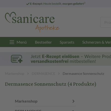
3
E-Rezept:
Heute bestellt,
morgen geliefert
Menü
Bestseller
Sparsets
Schmerzen & Ver
Markenshop
DERMASENCE
Dermasence Sonnenschutz
Dermasence Sonnenschutz
(4 Produkte)
Markenshop