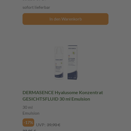
sofort lieferbar
In den Warenkorb
DERMASENCE Hyalusome Konzentrat
GESICHTSFLUID 30 ml Emulsion
30 ml
Emulsion
-17%
UVP:
39,90 €