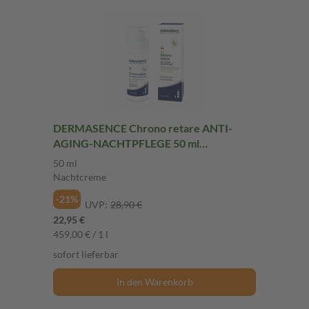
DERMASENCE Chrono retare ANTI-
AGING-NACHTPFLEGE 50 ml
Nachtcreme
50 ml
Nachtcreme
-21%
UVP:
28,90 €
22,95 €
459,00 € / 1 l
sofort lieferbar
In den Warenkorb