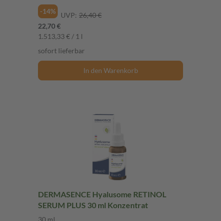
-14%
UVP:
26,40 €
22,70 €
1.513,33 € / 1 l
sofort lieferbar
In den Warenkorb
DERMASENCE Hyalusome RETINOL
SERUM PLUS 30 ml Konzentrat
30 ml