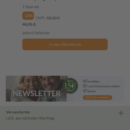
1 Sparset
-23%
UVP:
58,30 €
44,95 €
sofort lieferbar
In den Warenkorb
Versandarten
i.d.R. am nächsten Werktag