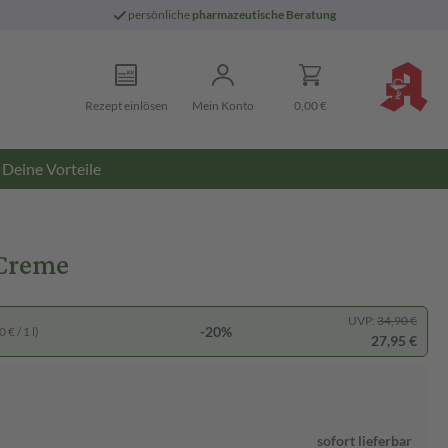
persönliche
pharmazeutische Beratung
Rezept einlösen
Mein Konto
0,00 €
Deine Vorteile
Creme
UVP:
34,90 €
-20%
 € / 1 l)
27,95 €
sofort lieferbar