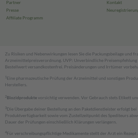
Partner
Kontakt
Presse
Neuregistrierun
Affiliate Programm
Zu Risiken und Nebenwirkungen lesen Sie die Packungsbeilage und fra
Arzneimittelpreisverordnung. UVP: Unverbindliche Preisempfehlung de
Bestell­wert versand­kosten­frei. Preisänderungen und Irrtümer vorbeh
1
Eine pharmazeutische Prüfung der Arzneimittel und sonstigen Pro
Herstellers.
2
Biozidprodukte
vorsichtig verwenden. Vor Gebrauch stets Etikett u
3
Die Übergabe deiner Bestellung an den Paketdienstleister erfolgt bei
Produktverfügbarkeit sowie vom Zustellzeitpunkt des Spediteurs abwe
Dauer der Prüfungen einschließlich Klärungen verlängern.
4
Für verschreibungspflichtige Medikamente stellt der Arzt ein Rezept 