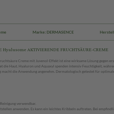
reme
Marke: DERMASENCE
Herstel
NCE Hyalusome AKTIVIERENDE FRUCHTSÄURE-CREME
ruchtsäure Creme mit Juvenol-Effekt ist eine wirksame Lösung gegen er
ttet die Haut. Hyaluron und Aquaxyl spenden intensiv Feuchtigkeit, währe
g macht die Anwendung angenehm. Dermatologisch getestet für optimale 
 Reinigung verwendbar.
tstellen anwenden. Es kann ein leichtes Kribbeln auftreten. Bei empfind