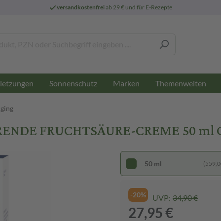
versandkostenfrei
ab 29 € und für E-Rezepte
letzungen
Sonnenschutz
Marken
Themenwelten
Aging
RENDE FRUCHTSÄURE-CREME 50 ml 
50 ml
(559,00
-20%
UVP:
34,90 €
27,95 €