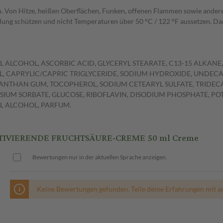
 Von Hitze, heißen Oberflächen, Funken, offenen Flammen sowie andere
ng schützen und nicht Temperaturen über 50 °C / 122 °F aussetzen. Darf
YL ALCOHOL, ASCORBIC ACID, GLYCERYL STEARATE, C13-15 ALKANE
, CAPRYLIC/CAPRIC TRIGLYCERIDE, SODIUM HYDROXIDE, UNDECAN
ANTHAN GUM, TOCOPHEROL, SODIUM CETEARYL SULFATE, TRIDECA
SSIUM SORBATE, GLUCOSE, RIBOFLAVIN, DISODIUM PHOSPHATE, PO
 ALCOHOL, PARFUM.
TIVIERENDE FRUCHTSÄURE-CREME 50 ml Creme
Bewertungen nur in der aktuellen Sprache anzeigen.
Keine Bewertungen gefunden. Teile deine Erfahrungen mit a