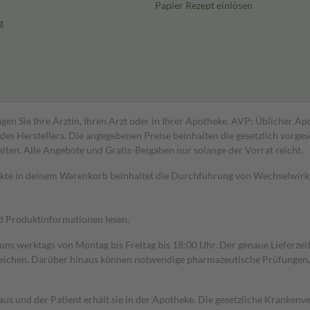
Papier Rezept einlösen
g
gen Sie Ihre Ärztin, Ihren Arzt oder in Ihrer Apotheke. AVP: Üblicher A
s Herstellers. Die angegebenen Preise beinhalten die gesetzlich vorgesc
alten. Alle Angebote und Gratis-Beigaben nur solange der Vorrat reicht.
dukte in deinem Warenkorb beinhaltet die Durchführung von Wechselwir
nd Produktinformationen lesen.
 uns werktags von Montag bis Freitag bis 18:00 Uhr. Der genaue Lieferze
ichen. Darüber hinaus können notwendige pharmazeutische Prüfungen, die
aus und der Patient erhält sie in der Apotheke. Die gesetzliche Krankenv