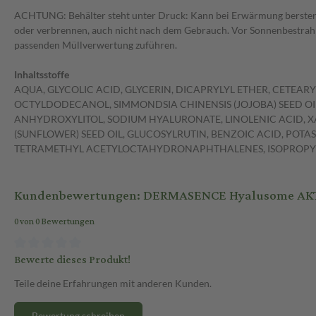
ACHTUNG: Behälter steht unter Druck: Kann bei Erwärmung bersten.
oder verbrennen, auch nicht nach dem Gebrauch. Vor Sonnenbestrahlu
passenden Müllverwertung zuführen.
Inhaltsstoffe
AQUA, GLYCOLIC ACID, GLYCERIN, DICAPRYLYL ETHER, CETEAR
OCTYLDODECANOL, SIMMONDSIA CHINENSIS (JOJOBA) SEED OIL
ANHYDROXYLITOL, SODIUM HYALURONATE, LINOLENIC ACID, X
(SUNFLOWER) SEED OIL, GLUCOSYLRUTIN, BENZOIC ACID, POTA
TETRAMETHYL ACETYLOCTAHYDRONAPHTHALENES, ISOPROPYL
Kundenbewertungen: DERMASENCE Hyalusome AK
0 von 0 Bewertungen
Bewerte dieses Produkt!
Teile deine Erfahrungen mit anderen Kunden.
Bewertung schreiben