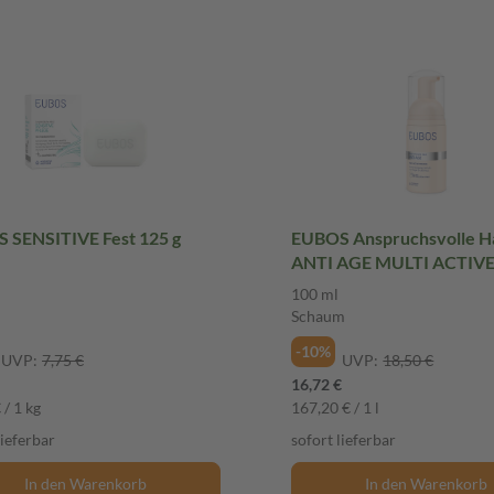
 SENSITIVE Fest 125 g
EUBOS Anspruchsvolle H
ANTI AGE MULTI ACTIV
MOUSSE 100 ml Schaum
100 ml
Schaum
-10%
UVP:
7,75 €
UVP:
18,50 €
16,72 €
 / 1 kg
167,20 € / 1 l
lieferbar
sofort lieferbar
In den Warenkorb
In den Warenkorb