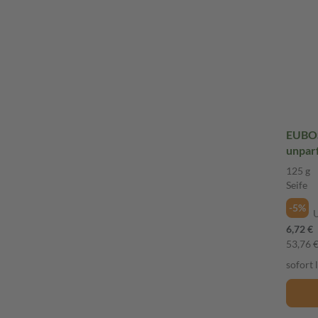
EUBOS
unparf
125 g
Seife
-5%
6,72 €
53,76 €
sofort 