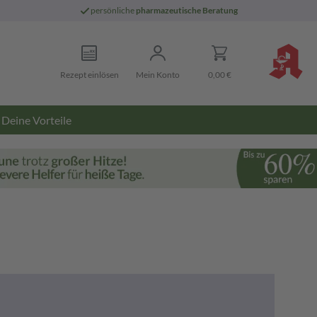
persönliche
pharmazeutische Beratung
Rezept einlösen
Mein Konto
0,00 €
Deine Vorteile