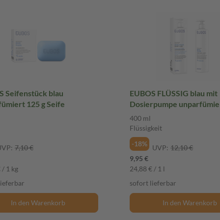
 Seifenstück blau
EUBOS FLÜSSIG blau mit
ümiert 125 g Seife
Dosierpumpe unparfümie
ml Flüssigkeit
400 ml
Flüssigkeit
-18%
UVP:
7,10 €
UVP:
12,10 €
9,95 €
 / 1 kg
24,88 € / 1 l
lieferbar
sofort lieferbar
In den Warenkorb
In den Warenkorb