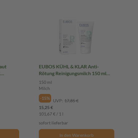
aut
EUBOS KÜHL & KLAR Anti-
E
Rötung Reinigungsmilch 150 ml
Milch
150 ml
Milch
-15%
UVP:
17,85 €
15,25 €
101,67 € / 1 l
sofort lieferbar
In den Warenkorb