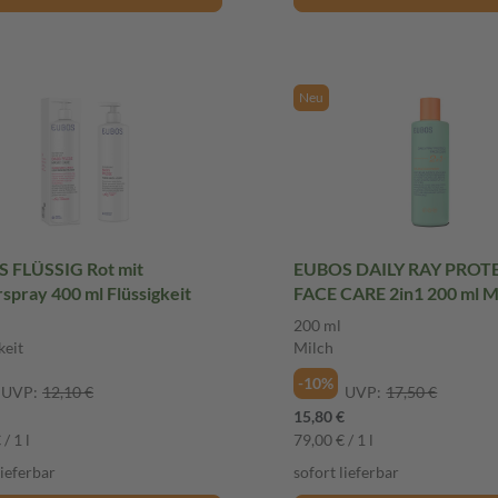
Neu
 FLÜSSIG Rot mit
EUBOS DAILY RAY PROT
spray 400 ml Flüssigkeit
FACE CARE 2in1 200 ml M
200 ml
keit
Milch
-10%
UVP:
12,10 €
UVP:
17,50 €
15,80 €
/ 1 l
79,00 € / 1 l
lieferbar
sofort lieferbar