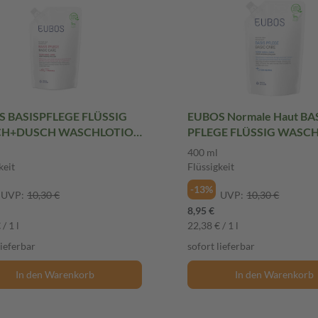
 BASISPFLEGE FLÜSSIG
EUBOS Normale Haut BA
H+DUSCH WASCHLOTION
PFLEGE FLÜSSIG WASCH
llbeutel 400 ml Flüssigkeit
DUSCH Nachfüllbeutel
400 ml
unparfümiert 400 ml Flüss
keit
Flüssigkeit
-13%
UVP:
10,30 €
UVP:
10,30 €
8,95 €
/ 1 l
22,38 € / 1 l
lieferbar
sofort lieferbar
In den Warenkorb
In den Warenkorb