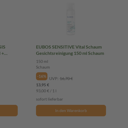
SIS
EUBOS SENSITIVE Vital Schaum
 +
Gesichtsreinigung 150 ml Schaum
150 ml
igkeit
Schaum
-16%
UVP:
16,70 €
13,95 €
93,00 € / 1 l
sofort lieferbar
In den Warenkorb