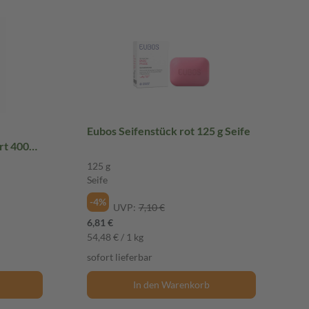
Eubos Seifenstück rot 125 g Seife
rt 400
125 g
Seife
-4%
UVP:
7,10 €
6,81 €
54,48 € / 1 kg
sofort lieferbar
In den Warenkorb