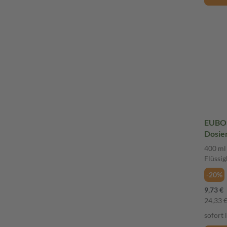
EUBOS
Dosier
400 ml
Flüssig
-20%
9,73 €
24,33 € 
sofort 