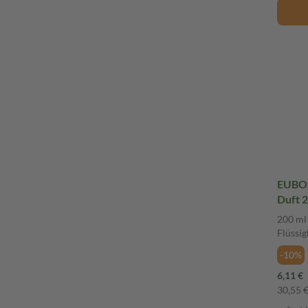
EUBOS
Duft 2
200 ml
Flüssig
-10%
6,11 €
30,55 € 