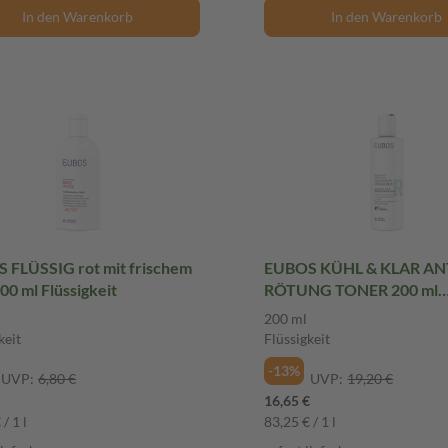
In den Warenkorb
In den Warenkorb
 FLÜSSIG rot mit frischem
EUBOS KÜHL & KLAR AN
00 ml Flüssigkeit
RÖTUNG TONER 200 ml
Flüssigkeit
200 ml
keit
Flüssigkeit
-13%
UVP:
6,80 €
UVP:
19,20 €
16,65 €
/ 1 l
83,25 € / 1 l