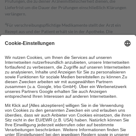
Prüfungen, die zu deiner Arzneimittelsicherheit dienen, die
Lieferfrist um die Dauer der Prüfungen einschließlich Klärungen
verlängern.
4
Für verschreibungspflichtige Medikamente stellt der Arzt ein
Rezept aus und der Patient erhält sie in der Apotheke. Die
gesetzliche Krankenversicherung übernimmt in der Regel die
Kosten dafür, der Versicherte trägt einen Teil davon als Zuzahlung
mit.
Grundsätzlich leisten Mitglieder Zuzahlungen in Höhe von zehn
Prozent des Abgabepreises,
mindestens
jedoch
fünf Euro
und
höchstens zehn Euro.
Es sind jedoch nie mehr als die tatsächlichen
Kosten der Leistung zu entrichten.
Diese Regeln gelten grundsätzlich auch für Online-Apotheken.
Bei Heilmitteln und häuslicher Krankenpflege beträgt die
Zuzahlung zehn Prozent der Kosten sowie zehn Euro je
Verordnung.
Um das Engagement der Versicherten für ihre eigene Gesundheit zu
stärken und die besondere Stellung der Familie zu unterstützen,
fallen
keine Zuzahlungen
an bei:
• Kindern und Jugendlichen bis zum vollendeten 18. Lebensjahr
mit Ausnahme der Fahrkosten