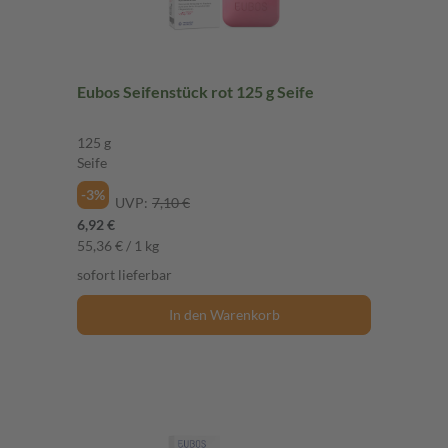
Eubos Seifenstück rot 125 g Seife
125 g
Seife
-3%
UVP:
7,10 €
6,92 €
55,36 € / 1 kg
sofort lieferbar
In den Warenkorb