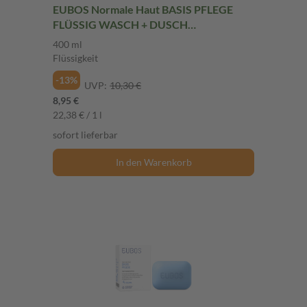
EUBOS Normale Haut BASIS PFLEGE
FLÜSSIG WASCH + DUSCH
Nachfüllbeutel unparfümiert 400 ml
400 ml
Flüssigkeit
Flüssigkeit
-13%
UVP:
10,30 €
8,95 €
22,38 € / 1 l
sofort lieferbar
In den Warenkorb