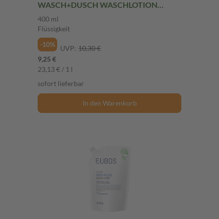
WASCH+DUSCH WASCHLOTION
Nachfüllbeutel 400 ml Flüssigkeit
400 ml
Flüssigkeit
-10%
UVP:
10,30 €
9,25 €
23,13 € / 1 l
sofort lieferbar
In den Warenkorb