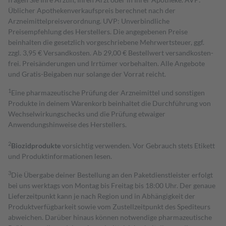
Üblicher Apothekenverkaufspreis berechnet nach der
Arzneimittelpreisverordnung. UVP: Unverbindliche
Preisempfehlung des Herstellers. Die angegebenen Preise
beinhalten die gesetzlich vorgeschriebene Mehrwertsteuer, ggf.
zzgl. 3,95 € Versandkosten. Ab 29,00 € Bestell­wert versand­kosten­
frei. Preisänderungen und Irrtümer vorbehalten. Alle Angebote
und Gratis-Beigaben nur solange der Vorrat reicht.
1
Eine pharmazeutische Prüfung der Arzneimittel und sonstigen
Produkte in deinem Warenkorb beinhaltet die Durchführung von
Wechselwirkungschecks und die Prüfung etwaiger
Anwendungshinweise des Herstellers.
2
Biozidprodukte
vorsichtig verwenden. Vor Gebrauch stets Etikett
und Produktinformationen lesen.
3
Die Übergabe deiner Bestellung an den Paketdienstleister erfolgt
bei uns werktags von Montag bis Freitag bis 18:00 Uhr. Der genaue
Lieferzeitpunkt kann je nach Region und in Abhängigkeit der
Produktverfügbarkeit sowie vom Zustellzeitpunkt des Spediteurs
abweichen. Darüber hinaus können notwendige pharmazeutische