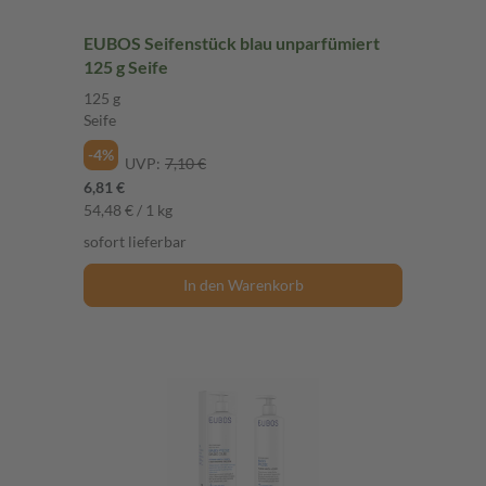
EUBOS Seifenstück blau unparfümiert
125 g Seife
125 g
Seife
-4%
UVP:
7,10 €
6,81 €
54,48 € / 1 kg
sofort lieferbar
In den Warenkorb