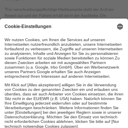
4
Für verschreibungspflichtige Medikamente stellt der Arzt ein
Rezept aus und der Patient erhält sie in der Apotheke. Die
gesetzliche Krankenversicherung übernimmt in der Regel die
Kosten dafür, der Versicherte trägt einen Teil davon als Zuzahlung
mit.
Grundsätzlich leisten Mitglieder Zuzahlungen in Höhe von zehn
Prozent des Abgabepreises,
mindestens
jedoch
fünf Euro
und
höchstens zehn Euro.
Es sind jedoch nie mehr als die tatsächlichen
Kosten der Leistung zu entrichten.
Diese Regeln gelten grundsätzlich auch für Online-Apotheken.
Bei Heilmitteln und häuslicher Krankenpflege beträgt die
Zuzahlung zehn Prozent der Kosten sowie zehn Euro je
Verordnung.
Um das Engagement der Versicherten für ihre eigene Gesundheit zu
stärken und die besondere Stellung der Familie zu unterstützen,
fallen
keine Zuzahlungen
an bei:
• Kindern und Jugendlichen bis zum vollendeten 18. Lebensjahr
mit Ausnahme der Fahrkosten
• Untersuchungen zur Vorsorge und Früherkennung, die von der
GKV getragen werden