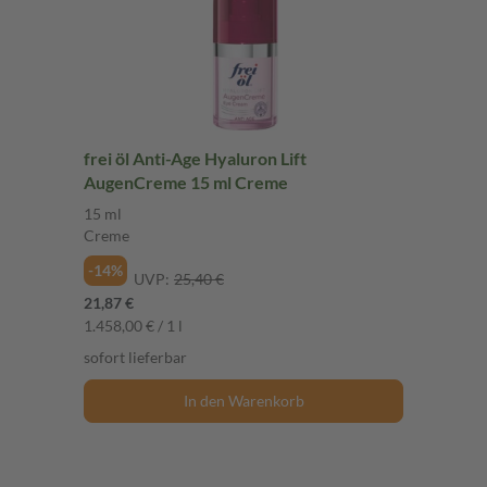
frei öl Anti-Age Hyaluron Lift
AugenCreme 15 ml Creme
15 ml
Creme
-14%
UVP:
25,40 €
21,87 €
1.458,00 € / 1 l
sofort lieferbar
In den Warenkorb