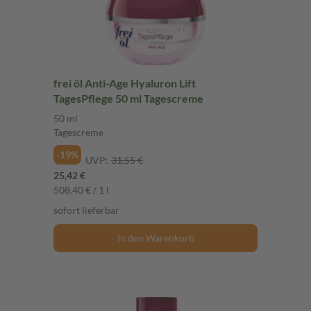
frei öl Anti-Age Hyaluron Lift
TagesPflege 50 ml Tagescreme
50 ml
Tagescreme
-19%
UVP:
31,55 €
25,42 €
508,40 € / 1 l
sofort lieferbar
In den Warenkorb