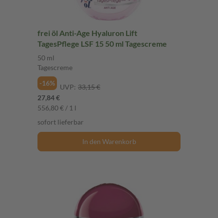
frei öl Anti-Age Hyaluron Lift
TagesPflege LSF 15 50 ml Tagescreme
50 ml
Tagescreme
-16%
UVP:
33,15 €
27,84 €
556,80 € / 1 l
sofort lieferbar
In den Warenkorb