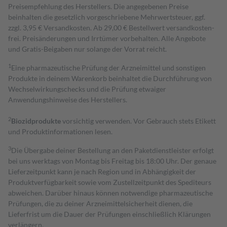
Preisempfehlung des Herstellers. Die angegebenen Preise
beinhalten die gesetzlich vorgeschriebene Mehrwertsteuer, ggf.
zzgl. 3,95 € Versandkosten. Ab 29,00 € Bestell­wert versand­kosten­
frei. Preisänderungen und Irrtümer vorbehalten. Alle Angebote
und Gratis-Beigaben nur solange der Vorrat reicht.
1
Eine pharmazeutische Prüfung der Arzneimittel und sonstigen
Produkte in deinem Warenkorb beinhaltet die Durchführung von
Wechselwirkungschecks und die Prüfung etwaiger
Anwendungshinweise des Herstellers.
2
Biozidprodukte
vorsichtig verwenden. Vor Gebrauch stets Etikett
und Produktinformationen lesen.
3
Die Übergabe deiner Bestellung an den Paketdienstleister erfolgt
bei uns werktags von Montag bis Freitag bis 18:00 Uhr. Der genaue
Lieferzeitpunkt kann je nach Region und in Abhängigkeit der
Produktverfügbarkeit sowie vom Zustellzeitpunkt des Spediteurs
abweichen. Darüber hinaus können notwendige pharmazeutische
Prüfungen, die zu deiner Arzneimittelsicherheit dienen, die
Lieferfrist um die Dauer der Prüfungen einschließlich Klärungen
verlängern.