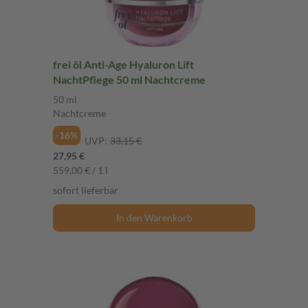
frei öl Anti-Age Hyaluron Lift
NachtPflege 50 ml Nachtcreme
50 ml
Nachtcreme
-16%
UVP:
33,15 €
27,95 €
559,00 € / 1 l
sofort lieferbar
In den Warenkorb