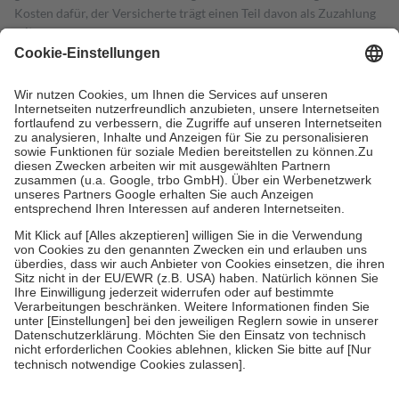
Kosten dafür, der Versicherte trägt einen Teil davon als Zuzahlung
mit.
Grundsätzlich leisten Mitglieder Zuzahlungen in Höhe von zehn
Prozent des Abgabepreises,
mindestens
jedoch
fünf Euro
und
höchstens zehn Euro.
Es sind jedoch nie mehr als die tatsächlichen
Kosten der Leistung zu entrichten.
Diese Regeln gelten grundsätzlich auch für Online-Apotheken.
Bei Heilmitteln und häuslicher Krankenpflege beträgt die
Zuzahlung zehn Prozent der Kosten sowie zehn Euro je
Verordnung.
Um das Engagement der Versicherten für ihre eigene Gesundheit zu
stärken und die besondere Stellung der Familie zu unterstützen,
fallen
keine Zuzahlungen
an bei:
• Kindern und Jugendlichen bis zum vollendeten 18. Lebensjahr
mit Ausnahme der Fahrkosten
• Untersuchungen zur Vorsorge und Früherkennung, die von der
GKV getragen werden
• empfohlenen Schutzimpfungen
• Harn- und Blutteststreifen
Wir nutzen Trusted Shops als unabhängigen Dienstleister für die