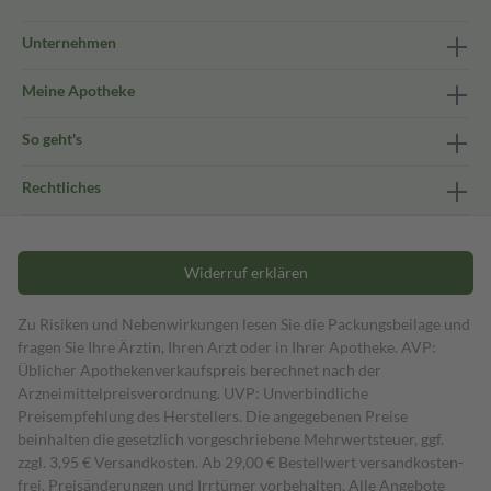
Unternehmen
Meine Apotheke
So geht's
Rechtliches
Widerruf erklären
Zu Risiken und Nebenwirkungen lesen Sie die Packungsbeilage und
fragen Sie Ihre Ärztin, Ihren Arzt oder in Ihrer Apotheke. AVP:
Üblicher Apothekenverkaufspreis berechnet nach der
Arzneimittelpreisverordnung. UVP: Unverbindliche
Preisempfehlung des Herstellers. Die angegebenen Preise
beinhalten die gesetzlich vorgeschriebene Mehrwertsteuer, ggf.
zzgl. 3,95 € Versandkosten. Ab 29,00 € Bestell­wert versand­kosten­
frei. Preisänderungen und Irrtümer vorbehalten. Alle Angebote