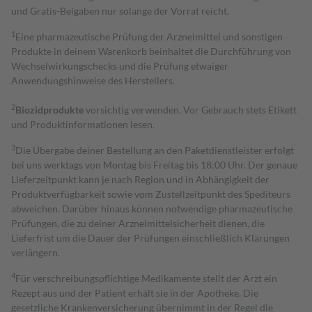
und Gratis-Beigaben nur solange der Vorrat reicht.
1
Eine pharmazeutische Prüfung der Arzneimittel und sonstigen
Produkte in deinem Warenkorb beinhaltet die Durchführung von
Wechselwirkungschecks und die Prüfung etwaiger
Anwendungshinweise des Herstellers.
2
Biozidprodukte
vorsichtig verwenden. Vor Gebrauch stets Etikett
und Produktinformationen lesen.
3
Die Übergabe deiner Bestellung an den Paketdienstleister erfolgt
bei uns werktags von Montag bis Freitag bis 18:00 Uhr. Der genaue
Lieferzeitpunkt kann je nach Region und in Abhängigkeit der
Produktverfügbarkeit sowie vom Zustellzeitpunkt des Spediteurs
abweichen. Darüber hinaus können notwendige pharmazeutische
Prüfungen, die zu deiner Arzneimittelsicherheit dienen, die
Lieferfrist um die Dauer der Prüfungen einschließlich Klärungen
verlängern.
4
Für verschreibungspflichtige Medikamente stellt der Arzt ein
Rezept aus und der Patient erhält sie in der Apotheke. Die
gesetzliche Krankenversicherung übernimmt in der Regel die