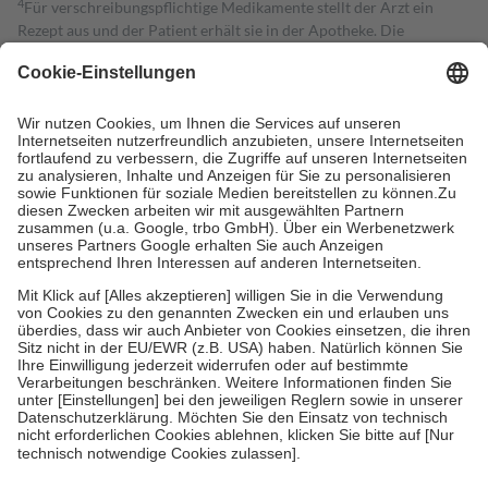
4
Für verschreibungspflichtige Medikamente stellt der Arzt ein
Rezept aus und der Patient erhält sie in der Apotheke. Die
gesetzliche Krankenversicherung übernimmt in der Regel die
Kosten dafür, der Versicherte trägt einen Teil davon als Zuzahlung
mit.
Grundsätzlich leisten Mitglieder Zuzahlungen in Höhe von zehn
Prozent des Abgabepreises,
mindestens
jedoch
fünf Euro
und
höchstens zehn Euro.
Es sind jedoch nie mehr als die tatsächlichen
Kosten der Leistung zu entrichten.
Diese Regeln gelten grundsätzlich auch für Online-Apotheken.
Bei Heilmitteln und häuslicher Krankenpflege beträgt die
Zuzahlung zehn Prozent der Kosten sowie zehn Euro je
Verordnung.
Um das Engagement der Versicherten für ihre eigene Gesundheit zu
stärken und die besondere Stellung der Familie zu unterstützen,
fallen
keine Zuzahlungen
an bei:
• Kindern und Jugendlichen bis zum vollendeten 18. Lebensjahr
mit Ausnahme der Fahrkosten
• Untersuchungen zur Vorsorge und Früherkennung, die von der
GKV getragen werden
• empfohlenen Schutzimpfungen
• Harn- und Blutteststreifen