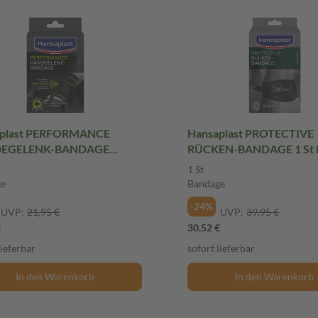
aplast PERFORMANCE
Hansaplast PROTECTIVE
EGELENK-BANDAGE
RÜCKEN-BANDAGE 1 St 
 M 1 St Bandage
1 St
ge
Bandage
-24%
UVP:
21,95 €
UVP:
39,95 €
€
30,52 €
lieferbar
sofort lieferbar
In den Warenkorb
In den Warenkorb