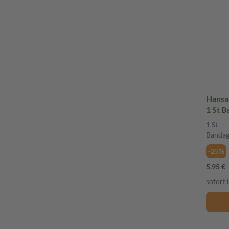
Hansap
1 St 
1 St
Banda
-25%
5,95 €
sofort 