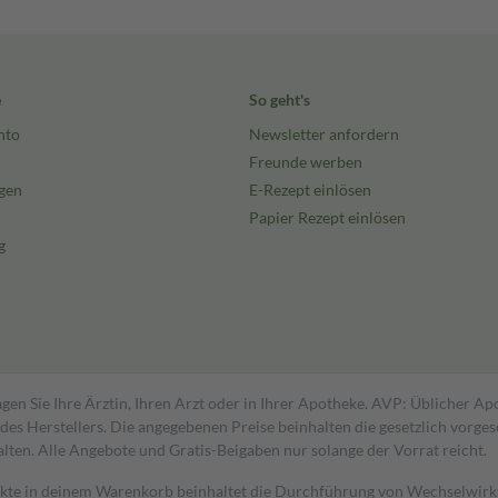
e
So geht's
nto
Newsletter anfordern
Freunde werben
gen
E-Rezept einlösen
Papier Rezept einlösen
g
gen Sie Ihre Ärztin, Ihren Arzt oder in Ihrer Apotheke. AVP: Üblicher A
s Herstellers. Die angegebenen Preise beinhalten die gesetzlich vorgesc
alten. Alle Angebote und Gratis-Beigaben nur solange der Vorrat reicht.
dukte in deinem Warenkorb beinhaltet die Durchführung von Wechselwir