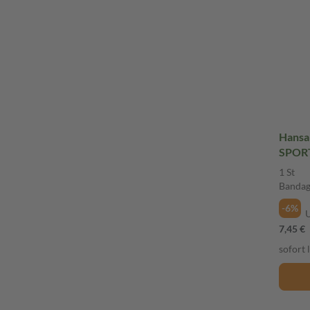
Hansa
SPORT
1 St
Banda
-6%
7,45 €
sofort 