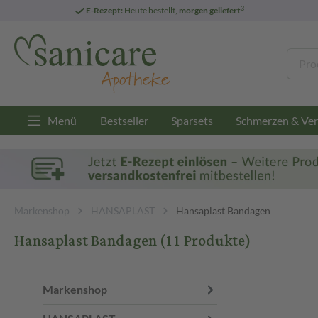
3
E-Rezept:
Heute bestellt,
morgen geliefert
Menü
Bestseller
Sparsets
Schmerzen & Ver
Markenshop
HANSAPLAST
Hansaplast Bandagen
Hansaplast Bandagen
(11 Produkte)
Markenshop