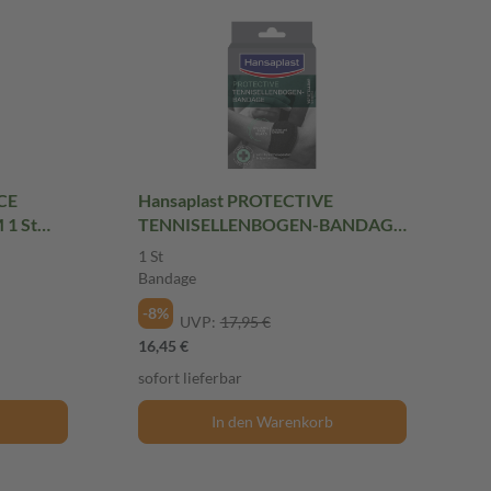
CE
Hansaplast PROTECTIVE
1 St
TENNISELLENBOGEN-BANDAGE
1 St Bandage
1 St
Bandage
-8%
UVP:
17,95 €
16,45 €
sofort lieferbar
In den Warenkorb