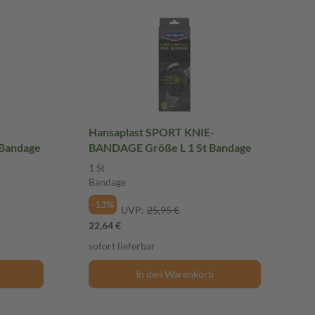
Hansaplast SPORT KNIE-
Bandage
BANDAGE Größe L 1 St Bandage
1 St
Bandage
-13%
UVP:
25,95 €
22,64 €
sofort lieferbar
In den Warenkorb