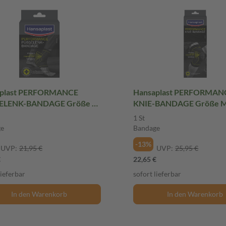
aplast PERFORMANCE
Hansaplast PERFORMAN
ELENK-BANDAGE Größe M
KNIE-BANDAGE Größe M 
Bandage
Bandage
1 St
ge
Bandage
-13%
UVP:
21,95 €
UVP:
25,95 €
€
22,65 €
lieferbar
sofort lieferbar
In den Warenkorb
In den Warenkorb