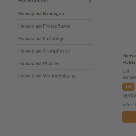
HANSAPLAST
Hansaplast Bandagen
Hansaplast Fixierpflaster
Hansaplast Fußpflege
Hansaplast Großpflaster
Hans
FUßG
Hansaplast Pflaster
1 St 
1 St
Hansaplast Wundreinigung
Banda
-14%
18,95 
sofort 