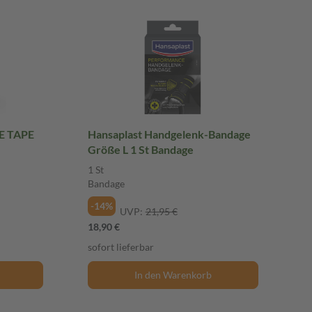
E TAPE
Hansaplast Handgelenk-Bandage
Größe L 1 St Bandage
1 St
Bandage
-14%
UVP:
21,95 €
18,90 €
sofort lieferbar
In den Warenkorb