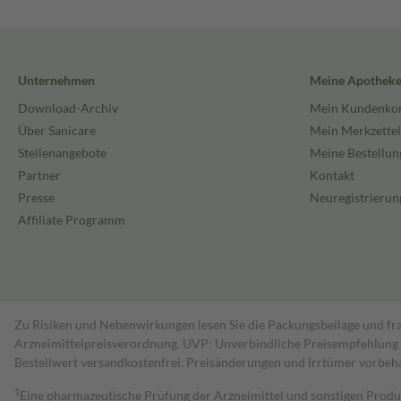
Unternehmen
Meine Apothek
Download-Archiv
Mein Kundenko
Über Sanicare
Mein Merkzettel
Stellenangebote
Meine Bestellun
Partner
Kontakt
Presse
Neuregistrierun
Affiliate Programm
Zu Risiken und Nebenwirkungen lesen Sie die Packungsbeilage und fra
Arzneimittelpreisverordnung. UVP: Unverbindliche Preisempfehlung de
Bestell­wert versand­kosten­frei. Preisänderungen und Irrtümer vorbeh
1
Eine pharmazeutische Prüfung der Arzneimittel und sonstigen Pro