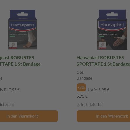
plast ROBUSTES
Hansaplast ROBUSTES
TAPE 1 St Bandage
SPORTTAPE 1 St Bandag
1 St
ge
Bandage
-3%
UVP:
7,95 €
UVP:
5,95 €
5,75 €
lieferbar
sofort lieferbar
In den Warenkorb
In den Warenkorb