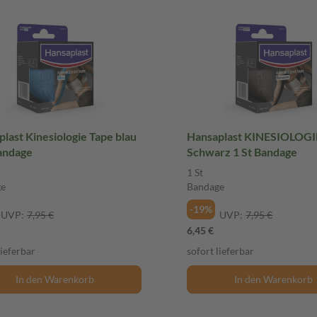
last Kinesiologie Tape blau
Hansaplast KINESIOLOGI
Bandage
Schwarz 1 St Bandage
1 St
ge
Bandage
-19%
UVP:
7,95 €
UVP:
7,95 €
6,45 €
lieferbar
sofort lieferbar
In den Warenkorb
In den Warenkorb