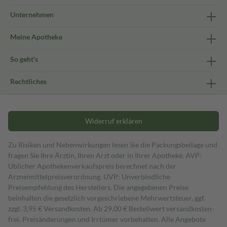
Unternehmen
Meine Apotheke
So geht's
Rechtliches
Widerruf erklären
Zu Risiken und Nebenwirkungen lesen Sie die Packungsbeilage und
fragen Sie Ihre Ärztin, Ihren Arzt oder in Ihrer Apotheke. AVP:
Üblicher Apothekenverkaufspreis berechnet nach der
Arzneimittelpreisverordnung. UVP: Unverbindliche
Preisempfehlung des Herstellers. Die angegebenen Preise
beinhalten die gesetzlich vorgeschriebene Mehrwertsteuer, ggf.
zzgl. 3,95 € Versandkosten. Ab 29,00 € Bestell­wert versand­kosten­
frei. Preisänderungen und Irrtümer vorbehalten. Alle Angebote