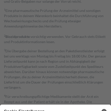
und Gratis-Beigaben nur solange der Vorrat reicht.
1
Eine pharmazeutische Prüfung der Arzneimittel und sonstigen
Produkte in deinem Warenkorb beinhaltet die Durchführung von
Wechselwirkungschecks und die Prüfung etwaiger
Anwendungshinweise des Herstellers.
2
Biozidprodukte
vorsichtig verwenden. Vor Gebrauch stets Etikett
und Produktinformationen lesen.
3
Die Übergabe deiner Bestellung an den Paketdienstleister erfolgt
bei uns werktags von Montag bis Freitag bis 18:00 Uhr. Der genaue
Lieferzeitpunkt kann je nach Region und in Abhängigkeit der
Produktverfügbarkeit sowie vom Zustellzeitpunkt des Spediteurs
abweichen. Darüber hinaus können notwendige pharmazeutische
Prüfungen, die zu deiner Arzneimittelsicherheit dienen, die
Lieferfrist um die Dauer der Prüfungen einschließlich Klärungen
verlängern.
4
Für verschreibungspflichtige Medikamente stellt der Arzt ein
Rezept aus und der Patient erhält sie in der Apotheke. Die
gesetzliche Krankenversicherung übernimmt in der Regel die