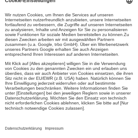
Kosten dafür, der Versicherte trägt einen Teil davon als Zuzahlung
mit.
Grundsätzlich leisten Mitglieder Zuzahlungen in Höhe von zehn
Prozent des Abgabepreises,
mindestens
jedoch
fünf Euro
und
höchstens zehn Euro.
Es sind jedoch nie mehr als die tatsächlichen
Kosten der Leistung zu entrichten.
Diese Regeln gelten grundsätzlich auch für Online-Apotheken.
Bei Heilmitteln und häuslicher Krankenpflege beträgt die
Zuzahlung zehn Prozent der Kosten sowie zehn Euro je
Verordnung.
Um das Engagement der Versicherten für ihre eigene Gesundheit zu
stärken und die besondere Stellung der Familie zu unterstützen,
fallen
keine Zuzahlungen
an bei:
• Kindern und Jugendlichen bis zum vollendeten 18. Lebensjahr
mit Ausnahme der Fahrkosten
• Untersuchungen zur Vorsorge und Früherkennung, die von der
GKV getragen werden
• empfohlenen Schutzimpfungen
• Harn- und Blutteststreifen
Wir nutzen Trusted Shops als unabhängigen Dienstleister für die
Einholung von Bewertungen. Trusted Shops hat Maßnahmen