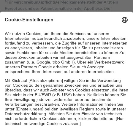
4
Für verschreibungspflichtige Medikamente stellt der Arzt ein
Rezept aus und der Patient erhält sie in der Apotheke. Die
gesetzliche Krankenversicherung übernimmt in der Regel die
Kosten dafür, der Versicherte trägt einen Teil davon als Zuzahlung
mit.
Grundsätzlich leisten Mitglieder Zuzahlungen in Höhe von zehn
Prozent des Abgabepreises,
mindestens
jedoch
fünf Euro
und
höchstens zehn Euro.
Es sind jedoch nie mehr als die tatsächlichen
Kosten der Leistung zu entrichten.
Diese Regeln gelten grundsätzlich auch für Online-Apotheken.
Bei Heilmitteln und häuslicher Krankenpflege beträgt die
Zuzahlung zehn Prozent der Kosten sowie zehn Euro je
Verordnung.
Um das Engagement der Versicherten für ihre eigene Gesundheit zu
stärken und die besondere Stellung der Familie zu unterstützen,
fallen
keine Zuzahlungen
an bei:
• Kindern und Jugendlichen bis zum vollendeten 18. Lebensjahr
mit Ausnahme der Fahrkosten
• Untersuchungen zur Vorsorge und Früherkennung, die von der
GKV getragen werden
• empfohlenen Schutzimpfungen
• Harn- und Blutteststreifen