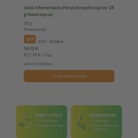
nasic Mometason Heuschnupfenspray 18
g Nasenspray
18 g
Nasenspray
-26%
AVP:
19,96 €
14,72 €
817,78 € / 1 kg
sofort lieferbar
In den Warenkorb