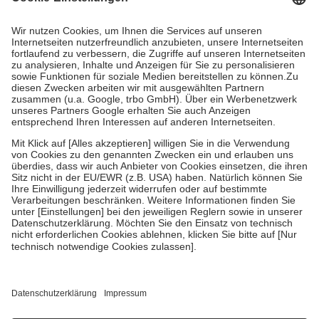
Rezept aus und der Patient erhält sie in der Apotheke. Die
gesetzliche Krankenversicherung übernimmt in der Regel die
Kosten dafür, der Versicherte trägt einen Teil davon als Zuzahlung
mit.
Grundsätzlich leisten Mitglieder Zuzahlungen in Höhe von zehn
Prozent des Abgabepreises,
mindestens
jedoch
fünf Euro
und
höchstens zehn Euro.
Es sind jedoch nie mehr als die tatsächlichen
Kosten der Leistung zu entrichten.
Diese Regeln gelten grundsätzlich auch für Online-Apotheken.
Bei Heilmitteln und häuslicher Krankenpflege beträgt die
Zuzahlung zehn Prozent der Kosten sowie zehn Euro je
Verordnung.
Um das Engagement der Versicherten für ihre eigene Gesundheit zu
stärken und die besondere Stellung der Familie zu unterstützen,
fallen
keine Zuzahlungen
an bei:
• Kindern und Jugendlichen bis zum vollendeten 18. Lebensjahr
mit Ausnahme der Fahrkosten
• Untersuchungen zur Vorsorge und Früherkennung, die von der
GKV getragen werden
• empfohlenen Schutzimpfungen
• Harn- und Blutteststreifen