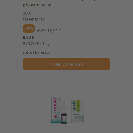
g Nasenspray
10 g
Nasenspray
-29%
AVP:
12,65 €
8,93 €
893,00 € / 1 kg
sofort lieferbar
In den Warenkorb