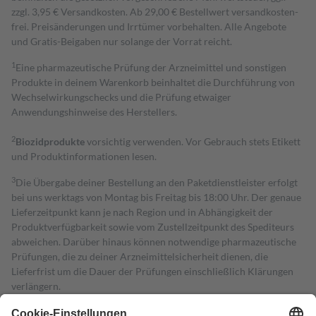
zzgl. 3,95 € Versandkosten. Ab 29,00 € Bestell­wert versand­kosten­
frei. Preisänderungen und Irrtümer vorbehalten. Alle Angebote
und Gratis-Beigaben nur solange der Vorrat reicht.
1
Eine pharmazeutische Prüfung der Arzneimittel und sonstigen
Produkte in deinem Warenkorb beinhaltet die Durchführung von
Wechselwirkungschecks und die Prüfung etwaiger
Anwendungshinweise des Herstellers.
2
Biozidprodukte
vorsichtig verwenden. Vor Gebrauch stets Etikett
und Produktinformationen lesen.
3
Die Übergabe deiner Bestellung an den Paketdienstleister erfolgt
bei uns werktags von Montag bis Freitag bis 18:00 Uhr. Der genaue
Lieferzeitpunkt kann je nach Region und in Abhängigkeit der
Produktverfügbarkeit sowie vom Zustellzeitpunkt des Spediteurs
abweichen. Darüber hinaus können notwendige pharmazeutische
Prüfungen, die zu deiner Arzneimittelsicherheit dienen, die
Lieferfrist um die Dauer der Prüfungen einschließlich Klärungen
verlängern.
4
Für verschreibungspflichtige Medikamente stellt der Arzt ein