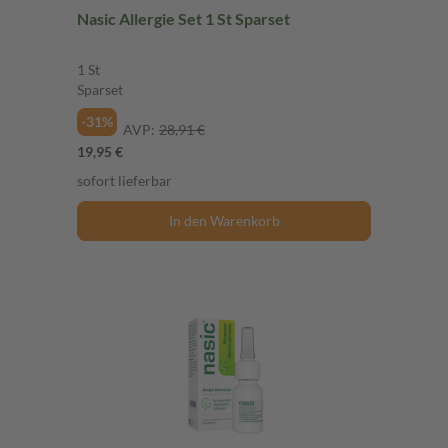
Nasic Allergie Set 1 St Sparset
1 St
Sparset
-31%
AVP:
28,91 €
19,95 €
sofort lieferbar
In den Warenkorb