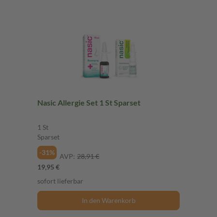
Nasic Allergie Set 1 St Sparset
1 St
Sparset
-31%
AVP:
28,91 €
19,95 €
sofort lieferbar
In den Warenkorb