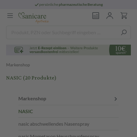
persönliche
pharmazeutische Beratung
Markenshop
NASIC
(20 Produkte)
Markenshop
NASIC
nasic abschwellendes Nasenspray
nasic Mometason Heuschnupfenspray