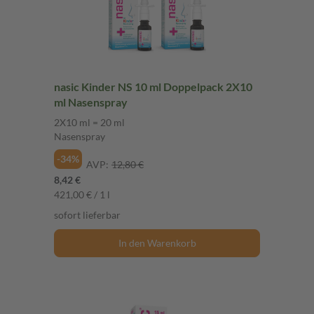
nasic Kinder NS 10 ml Doppelpack 2X10
ml Nasenspray
2X10 ml = 20 ml
Nasenspray
-34%
AVP:
12,80 €
8,42 €
421,00 € / 1 l
sofort lieferbar
In den Warenkorb