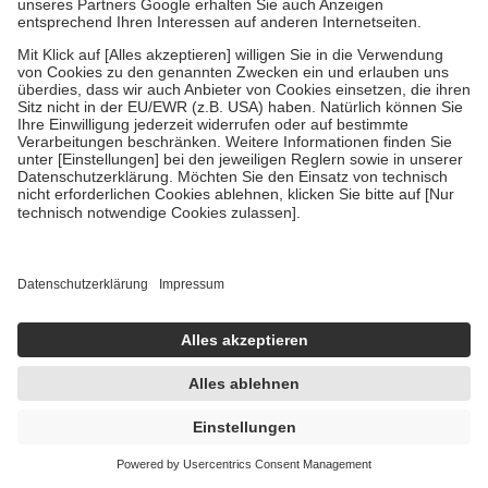
sicher und bequem
Bewerte uns
Vertraue unserem mehrfach ausgezeichneten Service
Folge uns
Sanicare App
Unternehmen
Meine Apotheke
So geht's
Rechtliches