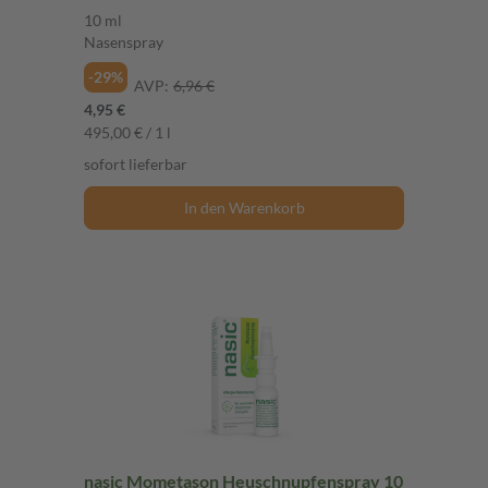
10 ml
Nasenspray
-29%
AVP:
6,96 €
4,95 €
495,00 € / 1 l
sofort lieferbar
In den Warenkorb
nasic Mometason Heuschnupfenspray 10