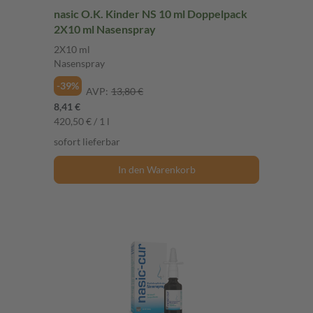
nasic O.K. Kinder NS 10 ml Doppelpack
2X10 ml Nasenspray
2X10 ml
Nasenspray
-39%
AVP:
13,80 €
8,41 €
420,50 € / 1 l
sofort lieferbar
In den Warenkorb