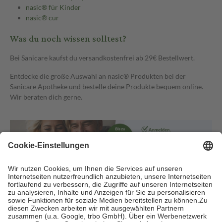
nasic® für Kinder
nasic® cur
Was du noch wissen solltest?
Bei Sanicare kaufst du versandkostenfrei ab 29€ Bestellwert.
Entdecke die große Auswahl an nasic® Produkten bei der
Sanicare Apotheke und bestelle deine Produkte bequem online.
Wir beraten dich gerne.
Versandarten
i.d.R. am nächsten Werktag
Zahlarten