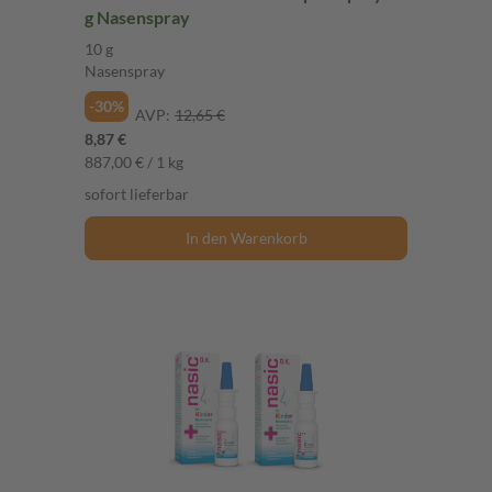
g Nasenspray
10 g
Nasenspray
-30%
AVP:
12,65 €
8,87 €
887,00 € / 1 kg
sofort lieferbar
In den Warenkorb