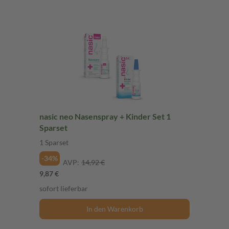
nasic neo Nasenspray + Kinder Set 1
Sparset
1 Sparset
-34%
AVP:
14,92 €
9,87 €
sofort lieferbar
In den Warenkorb