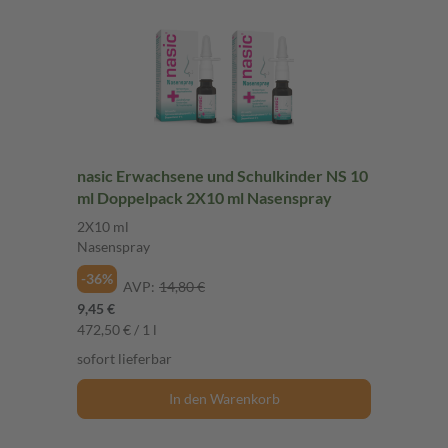
nasic Erwachsene und Schulkinder NS 10
ml Doppelpack 2X10 ml Nasenspray
2X10 ml
Nasenspray
-36%
AVP:
14,80 €
9,45 €
472,50 € / 1 l
sofort lieferbar
In den Warenkorb