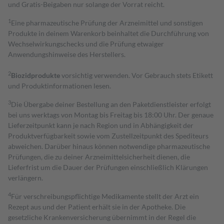
und Gratis-Beigaben nur solange der Vorrat reicht.
1
Eine pharmazeutische Prüfung der Arzneimittel und sonstigen
Produkte in deinem Warenkorb beinhaltet die Durchführung von
Wechselwirkungschecks und die Prüfung etwaiger
Anwendungshinweise des Herstellers.
2
Biozidprodukte
vorsichtig verwenden. Vor Gebrauch stets Etikett
und Produktinformationen lesen.
3
Die Übergabe deiner Bestellung an den Paketdienstleister erfolgt
bei uns werktags von Montag bis Freitag bis 18:00 Uhr. Der genaue
Lieferzeitpunkt kann je nach Region und in Abhängigkeit der
Produktverfügbarkeit sowie vom Zustellzeitpunkt des Spediteurs
abweichen. Darüber hinaus können notwendige pharmazeutische
Prüfungen, die zu deiner Arzneimittelsicherheit dienen, die
Lieferfrist um die Dauer der Prüfungen einschließlich Klärungen
verlängern.
4
Für verschreibungspflichtige Medikamente stellt der Arzt ein
Rezept aus und der Patient erhält sie in der Apotheke. Die
gesetzliche Krankenversicherung übernimmt in der Regel die