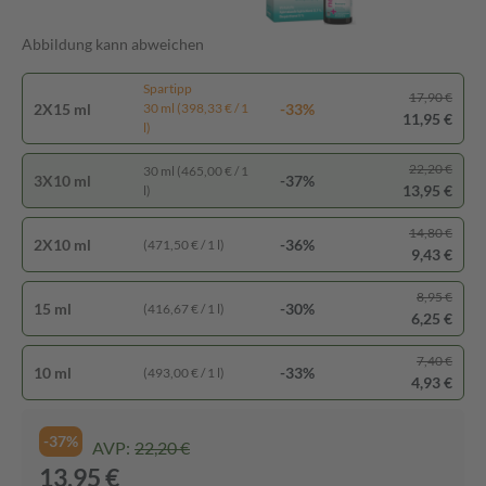
Abbildung kann abweichen
Spartipp
17,90 €
2X15 ml
-33%
30 ml (398,33 € / 1
11,95 €
l)
22,20 €
30 ml (465,00 € / 1
3X10 ml
-37%
13,95 €
l)
14,80 €
2X10 ml
-36%
(471,50 € / 1 l)
9,43 €
8,95 €
15 ml
-30%
(416,67 € / 1 l)
6,25 €
7,40 €
10 ml
-33%
(493,00 € / 1 l)
4,93 €
-37%
AVP:
22,20 €
13,95 €