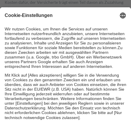
Kosten dafür, der Versicherte trägt einen Teil davon als Zuzahlung
mit.
Grundsätzlich leisten Mitglieder Zuzahlungen in Höhe von zehn
Prozent des Abgabepreises,
mindestens
jedoch
fünf Euro
und
höchstens zehn Euro.
Es sind jedoch nie mehr als die tatsächlichen
Kosten der Leistung zu entrichten.
Diese Regeln gelten grundsätzlich auch für Online-Apotheken.
Bei Heilmitteln und häuslicher Krankenpflege beträgt die
Zuzahlung zehn Prozent der Kosten sowie zehn Euro je
Verordnung.
Um das Engagement der Versicherten für ihre eigene Gesundheit zu
stärken und die besondere Stellung der Familie zu unterstützen,
fallen
keine Zuzahlungen
an bei:
• Kindern und Jugendlichen bis zum vollendeten 18. Lebensjahr
mit Ausnahme der Fahrkosten
• Untersuchungen zur Vorsorge und Früherkennung, die von der
GKV getragen werden
• empfohlenen Schutzimpfungen
• Harn- und Blutteststreifen
Wir nutzen Trusted Shops als unabhängigen Dienstleister für die
Einholung von Bewertungen. Trusted Shops hat Maßnahmen