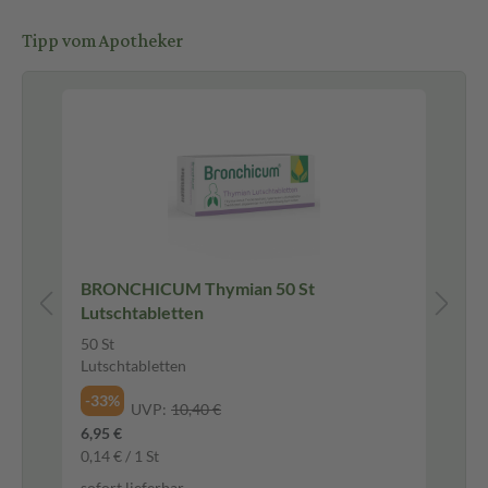
Tipp vom Apotheker
BRONCHICUM Thymian 50 St
VIG
Lutschtabletten
We
50 St
120
Lutschtabletten
We
-33%
-1
UVP:
10,40 €
6,95 €
14,
0,14 € / 1 St
688
sofort lieferbar
sof