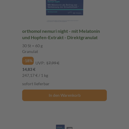
orthomol nemuri night - mit Melatonin
und Hopfen-Extrakt - Direktgranulat
30 St = 60 g
Granulat
-18%
UVP:
17,99 €
14,83 €
247,17 € / 1 kg
sofort lieferbar
In den Warenkorb