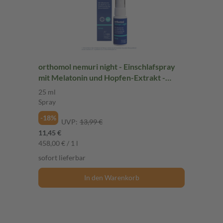
orthomol nemuri night - Einschlafspray
mit Melatonin und Hopfen-Extrakt -
Spray à 120 Sprühstöße
25 ml
Spray
-18%
UVP:
13,99 €
11,45 €
458,00 € / 1 l
sofort lieferbar
In den Warenkorb