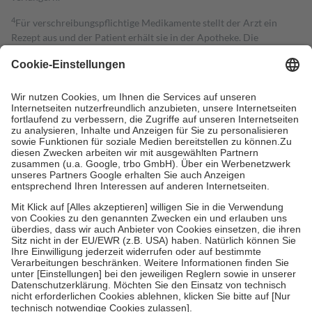
4
Für verschreibungspflichtige Medikamente stellt der Arzt ein
Rezept aus und der Patient erhält sie in der Apotheke. Die
gesetzliche Krankenversicherung übernimmt in der Regel die
Kosten dafür, der Versicherte trägt einen Teil davon als Zuzahlung
mit.
Grundsätzlich leisten Mitglieder Zuzahlungen in Höhe von zehn
Prozent des Abgabepreises,
mindestens
jedoch
fünf Euro
und
höchstens zehn Euro.
Es sind jedoch nie mehr als die tatsächlichen
Kosten der Leistung zu entrichten.
Diese Regeln gelten grundsätzlich auch für Online-Apotheken.
Bei Heilmitteln und häuslicher Krankenpflege beträgt die
Zuzahlung zehn Prozent der Kosten sowie zehn Euro je
Verordnung.
Um das Engagement der Versicherten für ihre eigene Gesundheit zu
stärken und die besondere Stellung der Familie zu unterstützen,
fallen
keine Zuzahlungen
an bei:
• Kindern und Jugendlichen bis zum vollendeten 18. Lebensjahr
mit Ausnahme der Fahrkosten
• Untersuchungen zur Vorsorge und Früherkennung, die von der
GKV getragen werden