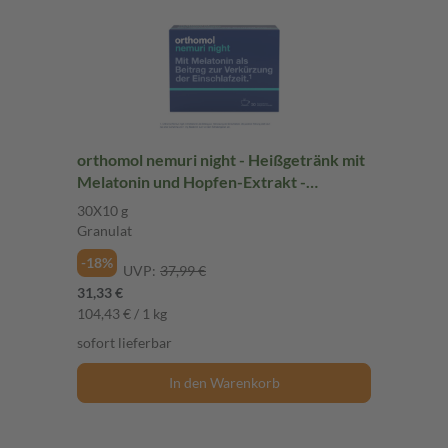
orthomol nemuri night - Heißgetränk mit
Melatonin und Hopfen-Extrakt -
Granulat
30X10 g
Granulat
-18%
UVP:
37,99 €
31,33 €
104,43 € / 1 kg
sofort lieferbar
In den Warenkorb