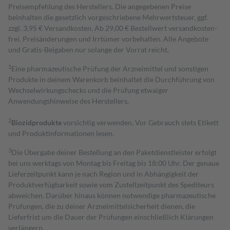
Preisempfehlung des Herstellers. Die angegebenen Preise
beinhalten die gesetzlich vorgeschriebene Mehrwertsteuer, ggf.
zzgl. 3,95 € Versandkosten. Ab 29,00 € Bestell­wert versand­kosten­
frei. Preisänderungen und Irrtümer vorbehalten. Alle Angebote
und Gratis-Beigaben nur solange der Vorrat reicht.
1
Eine pharmazeutische Prüfung der Arzneimittel und sonstigen
Produkte in deinem Warenkorb beinhaltet die Durchführung von
Wechselwirkungschecks und die Prüfung etwaiger
Anwendungshinweise des Herstellers.
2
Biozidprodukte
vorsichtig verwenden. Vor Gebrauch stets Etikett
und Produktinformationen lesen.
3
Die Übergabe deiner Bestellung an den Paketdienstleister erfolgt
bei uns werktags von Montag bis Freitag bis 18:00 Uhr. Der genaue
Lieferzeitpunkt kann je nach Region und in Abhängigkeit der
Produktverfügbarkeit sowie vom Zustellzeitpunkt des Spediteurs
abweichen. Darüber hinaus können notwendige pharmazeutische
Prüfungen, die zu deiner Arzneimittelsicherheit dienen, die
Lieferfrist um die Dauer der Prüfungen einschließlich Klärungen
verlängern.