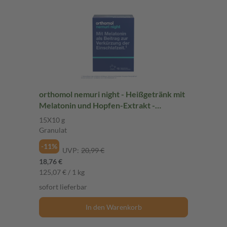
orthomol nemuri night - Heißgetränk mit
Melatonin und Hopfen-Extrakt -
Granulat
15X10 g
Granulat
-11%
UVP:
20,99 €
18,76 €
125,07 € / 1 kg
sofort lieferbar
In den Warenkorb