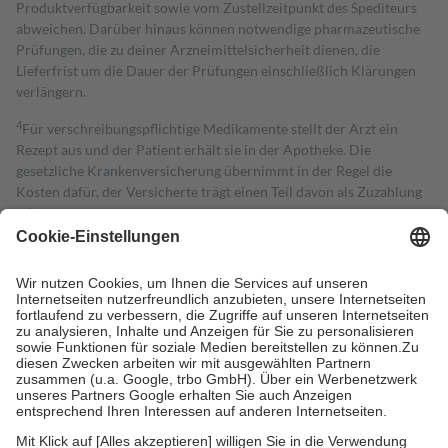
Produktverfügbarkeit sowie vom Zustellzeitpunkt des Spediteurs
abweichen. Darüber hinaus können notwendige pharmazeutische
Prüfungen, die zu deiner Arzneimittelsicherheit dienen, die
Lieferfrist um die Dauer der Prüfungen einschließlich Klärungen
verlängern.
4
Für verschreibungspflichtige Medikamente stellt der Arzt ein
Rezept aus und der Patient erhält sie in der Apotheke. Die
gesetzliche Krankenversicherung übernimmt in der Regel die
Kosten dafür, der Versicherte trägt einen Teil davon als Zuzahlung
mit.
Grundsätzlich leisten Mitglieder Zuzahlungen in Höhe von zehn
Prozent des Abgabepreises,
mindestens
jedoch
fünf Euro
und
höchstens zehn Euro.
Es sind jedoch nie mehr als die tatsächlichen
Kosten der Leistung zu entrichten.
Diese Regeln gelten grundsätzlich auch für Online-Apotheken.
Bei Heilmitteln und häuslicher Krankenpflege beträgt die
Zuzahlung zehn Prozent der Kosten sowie zehn Euro je
Verordnung.
Um das Engagement der Versicherten für ihre eigene Gesundheit zu
stärken und die besondere Stellung der Familie zu unterstützen,
fallen
keine Zuzahlungen
an bei: