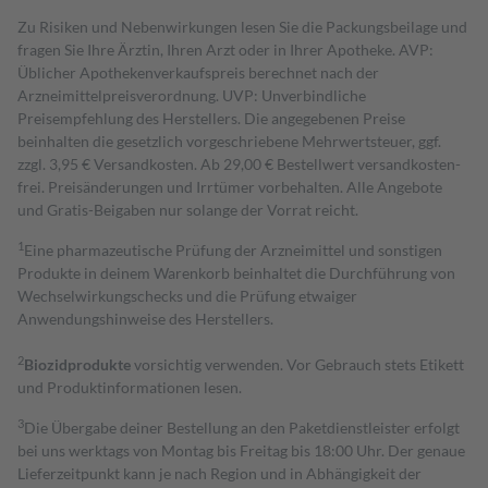
Zu Risiken und Nebenwirkungen lesen Sie die Packungsbeilage und
fragen Sie Ihre Ärztin, Ihren Arzt oder in Ihrer Apotheke. AVP:
Üblicher Apothekenverkaufspreis berechnet nach der
Arzneimittelpreisverordnung. UVP: Unverbindliche
Preisempfehlung des Herstellers. Die angegebenen Preise
beinhalten die gesetzlich vorgeschriebene Mehrwertsteuer, ggf.
zzgl. 3,95 € Versandkosten. Ab 29,00 € Bestell­wert versand­kosten­
frei. Preisänderungen und Irrtümer vorbehalten. Alle Angebote
und Gratis-Beigaben nur solange der Vorrat reicht.
1
Eine pharmazeutische Prüfung der Arzneimittel und sonstigen
Produkte in deinem Warenkorb beinhaltet die Durchführung von
Wechselwirkungschecks und die Prüfung etwaiger
Anwendungshinweise des Herstellers.
2
Biozidprodukte
vorsichtig verwenden. Vor Gebrauch stets Etikett
und Produktinformationen lesen.
3
Die Übergabe deiner Bestellung an den Paketdienstleister erfolgt
bei uns werktags von Montag bis Freitag bis 18:00 Uhr. Der genaue
Lieferzeitpunkt kann je nach Region und in Abhängigkeit der