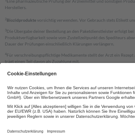
1
Eine pharmazeutische Prüfung der Arzneimittel und sonstigen Pro
Herstellers.
2
Biozidprodukte
vorsichtig verwenden. Vor Gebrauch stets Etikett u
3
Die Übergabe deiner Bestellung an den Paketdienstleister erfolgt bei
Produktverfügbarkeit sowie vom Zustellzeitpunkt des Spediteurs abwe
Dauer der Prüfungen einschließlich Klärungen verlängern.
4
Für verschreibungspflichtige Medikamente stellt der Arzt ein Rezept 
trägt einen Teil davon als Zuzahlung mit.
Grundsätzlich leisten Mitglieder Zuzahlungen in Höhe von zehn Proz
zu entrichten.
Diese Regeln gelten grundsätzlich auch für Online-Apotheken.
Bei Heilmitteln und häuslicher Krankenpflege beträgt die Zuzahlung 
Um das Engagement der Versicherten für ihre eigene Gesundheit zu stä
• Kindern und Jugendlichen bis zum vollendeten 18. Lebensjahr mit
• Untersuchungen zur Vorsorge und Früherkennung, die von der GKV
• empfohlenen Schutzimpfungen
• Harn- und Blutteststreifen
Wir nutzen Trusted Shops als unabhängigen Dienstleister für die Ein