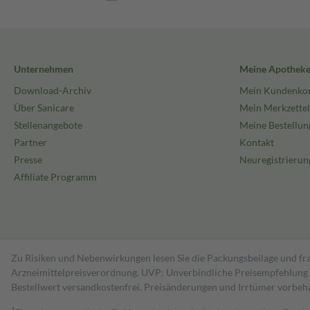
Unternehmen
Meine Apothek
Download-Archiv
Mein Kundenko
Über Sanicare
Mein Merkzettel
Stellenangebote
Meine Bestellun
Partner
Kontakt
Presse
Neuregistrierun
Affiliate Programm
Zu Risiken und Nebenwirkungen lesen Sie die Packungsbeilage und fra
Arzneimittelpreisverordnung. UVP: Unverbindliche Preisempfehlung de
Bestell­wert versand­kosten­frei. Preisänderungen und Irrtümer vorbeh