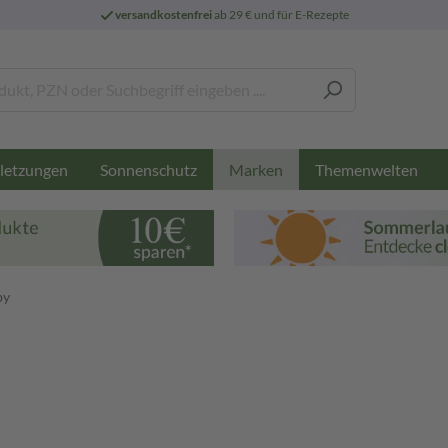
versandkostenfrei
ab 29 € und für E-Rezepte
letzungen
Sonnenschutz
Themenwelten
Marken
by