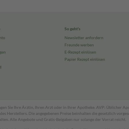
e
So geht's
nto
Newsletter anfordern
Freunde werben
gen
E-Rezept einlösen
Papier Rezept einlösen
g
gen Sie Ihre Ärztin, Ihren Arzt oder in Ihrer Apotheke. AVP: Üblicher A
s Herstellers. Die angegebenen Preise beinhalten die gesetzlich vorgesc
alten. Alle Angebote und Gratis-Beigaben nur solange der Vorrat reicht.