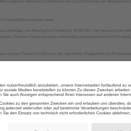
dukte in deinem Warenkorb beinhaltet die Durchführung von Wechselwir
nd Produktinformationen lesen.
 uns werktags von Montag bis Freitag bis 18:00 Uhr. Der genaue Lieferze
ichen. Darüber hinaus können notwendige pharmazeutische Prüfungen, die
aus und der Patient erhält sie in der Apotheke. Die gesetzliche Krankenv
ent des Abgabepreises,
mindestens
jedoch
fünf Euro
und
höchstens zehn 
zehn Prozent der Kosten sowie zehn Euro je Verordnung.
rken und die besondere Stellung der Familie zu unterstützen, fallen
kein
 Ausnahme der Fahrkosten
 getragen werden
holung von Bewertungen. Trusted Shops hat Maßnahmen getroffen, um sic