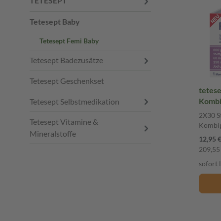
TETESEPT
Tetesept Baby
Tetesept Femi Baby
Tetesept Badezusätze
Tetesept Geschenkset
tetes
Kombipac
Tetesept Selbstmedikation
Kombi
2X30 St
Tetesept Vitamine &
Kombi
Mineralstoffe
12,95 
209,55 
sofort 