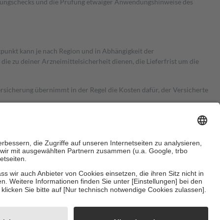
kungschecks und die Prüfung etwaiger Anwendungshinweise des
itpunkt kann je nach Region und in Abhängigkeit der
 zu deiner Arzneimittelsicherheit dienen, die Lieferfrist um die
ersicherung übernimmt in der Regel die Kosten dafür, der Versicherte
Euro.
Es sind jedoch nie mehr als die tatsächlichen Kosten der Leistung
e Zuzahlungen
an bei:
herzustellen, dass es sich um echte Bewertungen handelt. Mehr