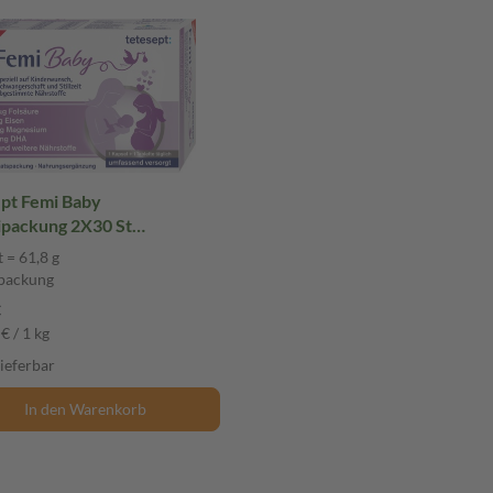
ept Femi Baby
kung 2X30 St
packung
 = 61,8 g
packung
€
€ / 1 kg
lieferbar
In den Warenkorb