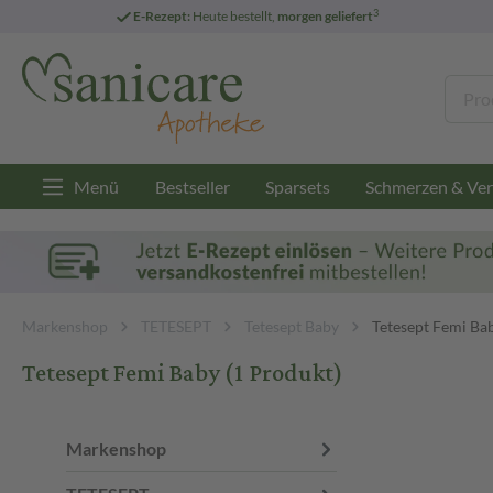
3
E-Rezept:
Heute bestellt,
morgen geliefert
Menü
Bestseller
Sparsets
Schmerzen & Ver
Markenshop
TETESEPT
Tetesept Baby
Tetesept Femi Ba
Tetesept Femi Baby
(1 Produkt)
Markenshop