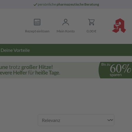
persönliche
pharmazeutische Beratung
Rezept einlösen
Mein Konto
0,00 €
Deine Vorteile