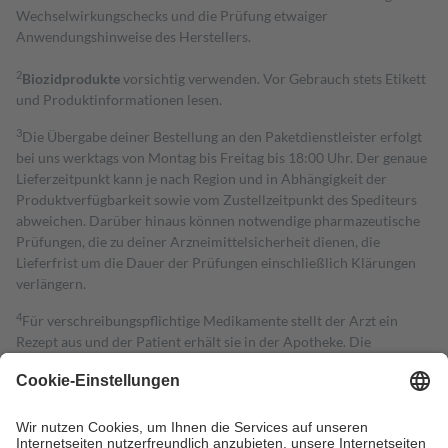
Wechselwirkungschecks und die Prüfung etwaiger
Anwendungshinweise des Herstellers.
2
Biozidprodukte
vorsichtig verwenden. Vor Gebrauch stets Etikett
und Produktinformationen lesen.
3
Die Übergabe deiner Bestellung an den Paketdienstleister erfolgt
bei uns werktags von Montag bis Freitag bis 18:00 Uhr. Der genaue
Lieferzeitpunkt kann je nach Region und in Abhängigkeit der
Produktverfügbarkeit sowie vom Zustellzeitpunkt des Spediteurs
abweichen. Darüber hinaus können notwendige pharmazeutische
Prüfungen, die zu deiner Arzneimittelsicherheit dienen, die
Lieferfrist um die Dauer der Prüfungen einschließlich Klärungen
verlängern.
4
Für verschreibungspflichtige Medikamente stellt der Arzt ein
Rezept aus und der Patient erhält sie in der Apotheke. Die
gesetzliche Krankenversicherung übernimmt in der Regel die
Kosten dafür, der Versicherte trägt einen Teil davon als Zuzahlung
mit.
Grundsätzlich leisten Mitglieder Zuzahlungen in Höhe von zehn
Prozent des Abgabepreises,
mindestens
jedoch
fünf Euro
und