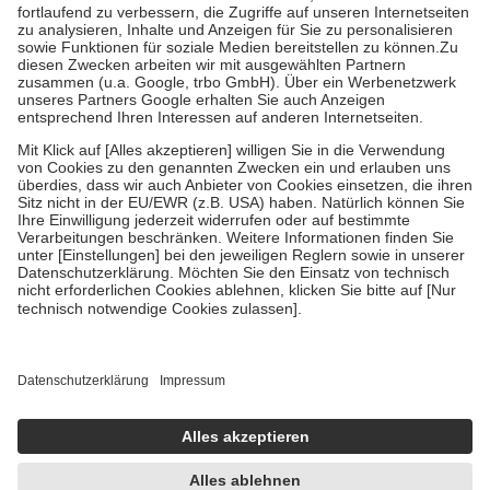
höchstens zehn Euro.
Es sind jedoch nie mehr als die tatsächlichen
Kosten der Leistung zu entrichten.
Diese Regeln gelten grundsätzlich auch für Online-Apotheken.
Bei Heilmitteln und häuslicher Krankenpflege beträgt die
Zuzahlung zehn Prozent der Kosten sowie zehn Euro je
Verordnung.
Um das Engagement der Versicherten für ihre eigene Gesundheit zu
stärken und die besondere Stellung der Familie zu unterstützen,
fallen
keine Zuzahlungen
an bei:
• Kindern und Jugendlichen bis zum vollendeten 18. Lebensjahr
mit Ausnahme der Fahrkosten
• Untersuchungen zur Vorsorge und Früherkennung, die von der
GKV getragen werden
• empfohlenen Schutzimpfungen
• Harn- und Blutteststreifen
Wir nutzen Trusted Shops als unabhängigen Dienstleister für die
Einholung von Bewertungen. Trusted Shops hat Maßnahmen
getroffen, um sicherzustellen, dass es sich um echte Bewertungen
handelt. Mehr Informationen findest du hier:
https://help.etrusted.com/hc/de/articles/4419944605341