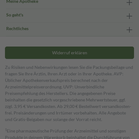
Meine Apotheke
So geht's
Rechtliches
Widerruf erklären
Zu Risiken und Nebenwirkungen lesen Sie die Packungsbeilage und
fragen Sie Ihre Ärztin, Ihren Arzt oder in Ihrer Apotheke. AVP:
Üblicher Apothekenverkaufspreis berechnet nach der
Arzneimittelpreisverordnung. UVP: Unverbindliche
Preisempfehlung des Herstellers. Die angegebenen Preise
beinhalten die gesetzlich vorgeschriebene Mehrwertsteuer, ggf.
zzgl. 3,95 € Versandkosten. Ab 29,00 € Bestell­wert versand­kosten­
frei. Preisänderungen und Irrtümer vorbehalten. Alle Angebote
und Gratis-Beigaben nur solange der Vorrat reicht.
1
Eine pharmazeutische Prüfung der Arzneimittel und sonstigen
Produkte in deinem Warenkorb beinhaltet die Durchführung von