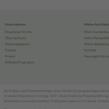
Unternehmen
Meine Apothek
Download-Archiv
Mein Kundenko
Über Sanicare
Mein Merkzettel
Stellenangebote
Meine Bestellun
Partner
Kontakt
Presse
Neuregistrierun
Affiliate Programm
Zu Risiken und Nebenwirkungen lesen Sie die Packungsbeilage und fra
Arzneimittelpreisverordnung. UVP: Unverbindliche Preisempfehlung de
Bestell­wert versand­kosten­frei. Preisänderungen und Irrtümer vorbeh