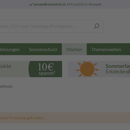
versandkostenfrei
ab 29 € und für E-Rezepte
letzungen
Sonnenschutz
Themenwelten
Marken
adesalz
eine Produkte gefunden.