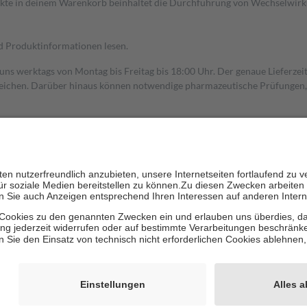
dukte in deinem Warenkorb beinhaltet die Durchführung von Wechselwir
nd Produktinformationen lesen.
 uns werktags von Montag bis Freitag bis 18:00 Uhr. Der genaue Lieferze
ichen. Darüber hinaus können notwendige pharmazeutische Prüfungen, die
aus und der Patient erhält sie in der Apotheke. Die gesetzliche Krankenv
ent des Abgabepreises,
mindestens
jedoch
fünf Euro
und
höchstens zehn 
zehn Prozent der Kosten sowie zehn Euro je Verordnung.
rken und die besondere Stellung der Familie zu unterstützen, fallen
kein
 Ausnahme der Fahrkosten
 getragen werden
holung von Bewertungen. Trusted Shops hat Maßnahmen getroffen, um sic