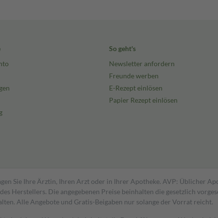
e
So geht's
nto
Newsletter anfordern
Freunde werben
gen
E-Rezept einlösen
Papier Rezept einlösen
g
gen Sie Ihre Ärztin, Ihren Arzt oder in Ihrer Apotheke. AVP: Üblicher A
s Herstellers. Die angegebenen Preise beinhalten die gesetzlich vorgesc
alten. Alle Angebote und Gratis-Beigaben nur solange der Vorrat reicht.