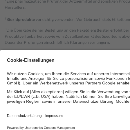
1
Eine pharmazeutische Prüfung der Arzneimittel und sonstigen Pro
Herstellers.
2
Biozidprodukte
vorsichtig verwenden. Vor Gebrauch stets Etikett u
3
Die Übergabe deiner Bestellung an den Paketdienstleister erfolgt bei
Produktverfügbarkeit sowie vom Zustellzeitpunkt des Spediteurs abwe
Dauer der Prüfungen einschließlich Klärungen verlängern.
4
Für verschreibungspflichtige Medikamente stellt der Arzt ein Rezept 
trägt einen Teil davon als Zuzahlung mit.
Grundsätzlich leisten Mitglieder Zuzahlungen in Höhe von zehn Proz
zu entrichten.
Diese Regeln gelten grundsätzlich auch für Online-Apotheken.
Bei Heilmitteln und häuslicher Krankenpflege beträgt die Zuzahlung 
Um das Engagement der Versicherten für ihre eigene Gesundheit zu stä
• Kindern und Jugendlichen bis zum vollendeten 18. Lebensjahr mit
• Untersuchungen zur Vorsorge und Früherkennung, die von der GKV
• empfohlenen Schutzimpfungen
• Harn- und Blutteststreifen
Wir nutzen Trusted Shops als unabhängigen Dienstleister für die Ein