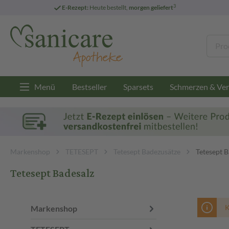
3
E-Rezept:
Heute bestellt,
morgen geliefert
Menü
Bestseller
Sparsets
Schmerzen & Ver
Markenshop
TETESEPT
Tetesept Badezusätze
Tetesept B
Tetesept Badesalz
K
Markenshop