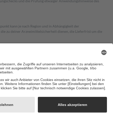
kungschecks und die Prüfung etwaiger Anwendungshinweise des
itpunkt kann je nach Region und in Abhängigkeit der
 zu deiner Arzneimittelsicherheit dienen, die Lieferfrist um die
ersicherung übernimmt in der Regel die Kosten dafür, der Versicherte
Euro.
Es sind jedoch nie mehr als die tatsächlichen Kosten der Leistung
e Zuzahlungen
an bei:
herzustellen, dass es sich um echte Bewertungen handelt. Mehr