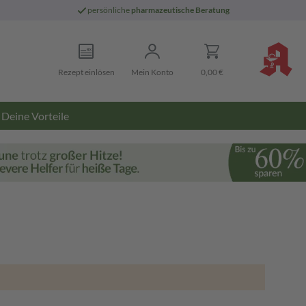
persönliche
pharmazeutische Beratung
Rezept einlösen
Mein Konto
0,00 €
Deine Vorteile