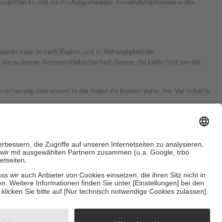
kungschecks und die Prüfung etwaiger Anwendungshinweise des
itpunkt kann je nach Region und in Abhängigkeit der
 zu deiner Arzneimittelsicherheit dienen, die Lieferfrist um die
ersicherung übernimmt in der Regel die Kosten dafür, der Versicherte
Euro.
Es sind jedoch nie mehr als die tatsächlichen Kosten der Leistung
e Zuzahlungen
an bei:
herzustellen, dass es sich um echte Bewertungen handelt. Mehr