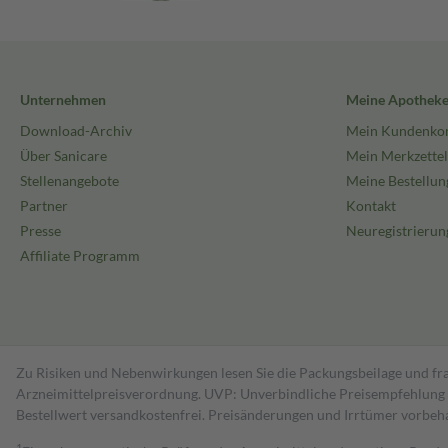
Unternehmen
Meine Apothek
Download-Archiv
Mein Kundenko
Über Sanicare
Mein Merkzettel
Stellenangebote
Meine Bestellun
Partner
Kontakt
Presse
Neuregistrierun
Affiliate Programm
Zu Risiken und Nebenwirkungen lesen Sie die Packungsbeilage und fra
Arzneimittelpreisverordnung. UVP: Unverbindliche Preisempfehlung de
Bestell­wert versand­kosten­frei. Preisänderungen und Irrtümer vorbeh