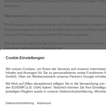
1
Eine pharmazeutische Prüfung der Arzneimittel und sonstigen Pro
Herstellers.
2
Biozidprodukte
vorsichtig verwenden. Vor Gebrauch stets Etikett u
3
Die Übergabe deiner Bestellung an den Paketdienstleister erfolgt bei
Produktverfügbarkeit sowie vom Zustellzeitpunkt des Spediteurs abwe
Dauer der Prüfungen einschließlich Klärungen verlängern.
4
Für verschreibungspflichtige Medikamente stellt der Arzt ein Rezept 
trägt einen Teil davon als Zuzahlung mit.
Grundsätzlich leisten Mitglieder Zuzahlungen in Höhe von zehn Proz
zu entrichten.
Diese Regeln gelten grundsätzlich auch für Online-Apotheken.
Bei Heilmitteln und häuslicher Krankenpflege beträgt die Zuzahlung 
Um das Engagement der Versicherten für ihre eigene Gesundheit zu stä
• Kindern und Jugendlichen bis zum vollendeten 18. Lebensjahr mit
• Untersuchungen zur Vorsorge und Früherkennung, die von der GKV
• empfohlenen Schutzimpfungen
• Harn- und Blutteststreifen
Wir nutzen Trusted Shops als unabhängigen Dienstleister für die Ein