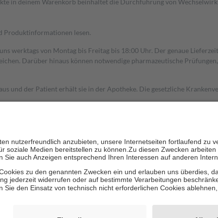
dukte in deinem Warenkorb beinhaltet die Durchführung von Wechselwir
nd Produktinformationen lesen.
 uns werktags von Montag bis Freitag bis 18:00 Uhr. Der genaue Lieferze
ichen. Darüber hinaus können notwendige pharmazeutische Prüfungen, die
aus und der Patient erhält sie in der Apotheke. Die gesetzliche Krankenv
ent des Abgabepreises,
mindestens
jedoch
fünf Euro
und
höchstens zehn 
zehn Prozent der Kosten sowie zehn Euro je Verordnung.
rken und die besondere Stellung der Familie zu unterstützen, fallen
kein
 Ausnahme der Fahrkosten
 getragen werden
holung von Bewertungen. Trusted Shops hat Maßnahmen getroffen, um sic