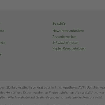
e
So geht's
nto
Newsletter anfordern
Freunde werben
gen
E-Rezept einlösen
Papier Rezept einlösen
g
gen Sie Ihre Ärztin, Ihren Arzt oder in Ihrer Apotheke. AVP: Üblicher A
s Herstellers. Die angegebenen Preise beinhalten die gesetzlich vorgesc
alten. Alle Angebote und Gratis-Beigaben nur solange der Vorrat reicht.