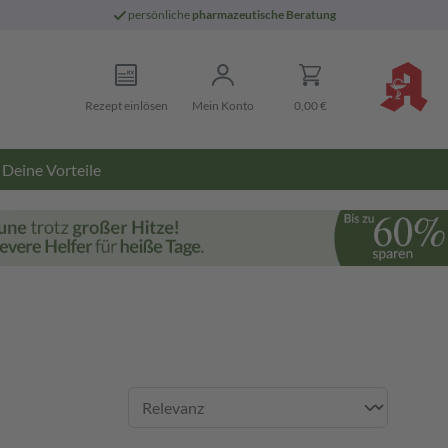
persönliche
pharmazeutische Beratung
Rezept einlösen
Mein Konto
0,00 €
Deine Vorteile