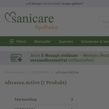
3
E-Rezept:
Heute bestellt,
morgen geliefert
Menü
Bestseller
Sparsets
Schmerzen & Ver
Markenshop
ULTRASUN
ultrasun Active
ultrasun Active
(1 Produkt)
Markenshop