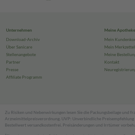
Unternehmen
Meine Apothek
Download-Archiv
Mein Kundenko
Über Sanicare
Mein Merkzettel
Stellenangebote
Meine Bestellun
Partner
Kontakt
Presse
Neuregistrierun
Affiliate Programm
Zu Risiken und Nebenwirkungen lesen Sie die Packungsbeilage und fra
Arzneimittelpreisverordnung. UVP: Unverbindliche Preisempfehlung de
Bestell­wert versand­kosten­frei. Preisänderungen und Irrtümer vorbeh