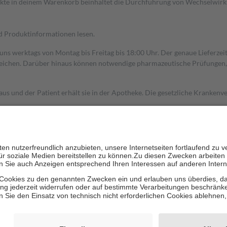
dukte in deinem Warenkorb beinhaltet die Durchführung von Wechselwir
nd Produktinformationen lesen.
 uns werktags von Montag bis Freitag bis 18:00 Uhr. Der genaue Lieferze
ichen. Darüber hinaus können notwendige pharmazeutische Prüfungen, die
aus und der Patient erhält sie in der Apotheke. Die gesetzliche Krankenv
ent des Abgabepreises,
mindestens
jedoch
fünf Euro
und
höchstens zehn 
zehn Prozent der Kosten sowie zehn Euro je Verordnung.
rken und die besondere Stellung der Familie zu unterstützen, fallen
kein
 Ausnahme der Fahrkosten
 getragen werden
holung von Bewertungen. Trusted Shops hat Maßnahmen getroffen, um sic