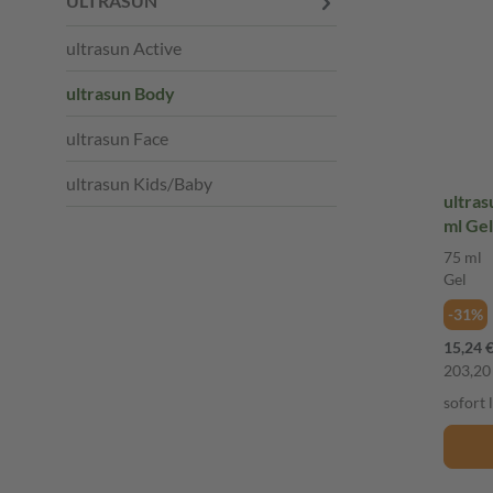
ULTRASUN
ultrasun Active
ultrasun Body
ultrasun Face
ultrasun Kids/Baby
ultras
ml Gel
75 ml
Gel
-31%
15,24 
203,20 
sofort 