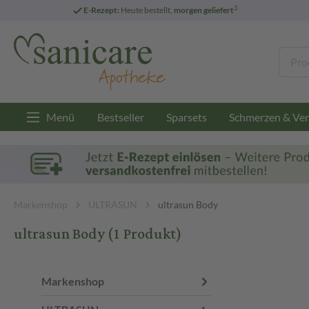
3
E-Rezept:
Heute bestellt,
morgen geliefert
Menü
Bestseller
Sparsets
Schmerzen & Ver
Markenshop
ULTRASUN
ultrasun Body
ultrasun Body
(1 Produkt)
Markenshop