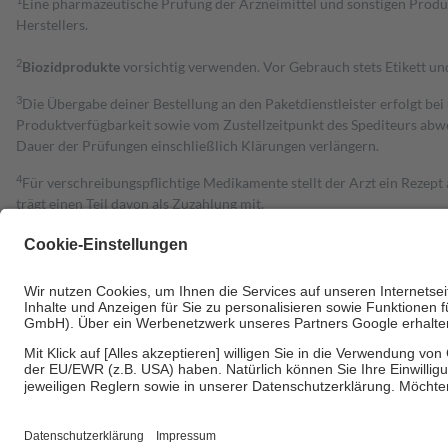
1
Eine pharmazeutische Prüfung der Arzneimittel und sonstigen Pro
Herstellers.
2
Biozidprodukte
vorsichtig verwenden. Vor Gebrauch stets Etikett u
3
Die Übergabe deiner Bestellung an den Paketdienstleister erfolgt bei
Produktverfügbarkeit sowie vom Zustellzeitpunkt des Spediteurs abwe
Dauer der Prüfungen einschließlich Klärungen verlängern.
4
Für verschreibungspflichtige Medikamente stellt der Arzt ein Rezept 
trägt einen Teil davon als Zuzahlung mit.
Grundsätzlich leisten Mitglieder Zuzahlungen in Höhe von zehn Proz
zu entrichten.
Diese Regeln gelten grundsätzlich auch für Online-Apotheken.
Bei Heilmitteln und häuslicher Krankenpflege beträgt die Zuzahlung 
Um das Engagement der Versicherten für ihre eigene Gesundheit zu stä
• Kindern und Jugendlichen bis zum vollendeten 18. Lebensjahr mit
• Untersuchungen zur Vorsorge und Früherkennung, die von der GKV
• empfohlenen Schutzimpfungen
• Harn- und Blutteststreifen
Wir nutzen Trusted Shops als unabhängigen Dienstleister für die Ein