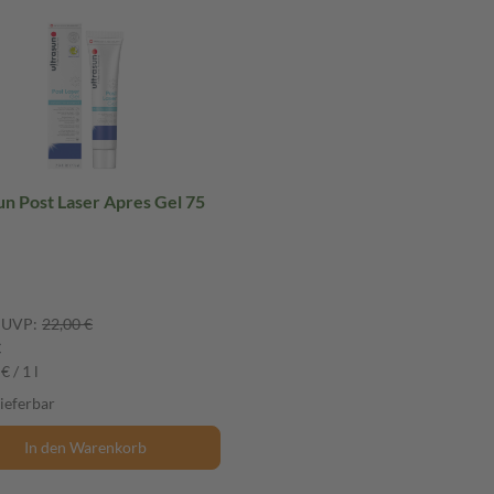
un Post Laser Apres Gel 75
UVP:
22,00 €
€
€ / 1 l
lieferbar
In den Warenkorb