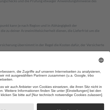
kungschecks und die Prüfung etwaiger Anwendungshinweise des
itpunkt kann je nach Region und in Abhängigkeit der
 zu deiner Arzneimittelsicherheit dienen, die Lieferfrist um die
ersicherung übernimmt in der Regel die Kosten dafür, der Versicherte
Euro.
Es sind jedoch nie mehr als die tatsächlichen Kosten der Leistung
e Zuzahlungen
an bei:
herzustellen, dass es sich um echte Bewertungen handelt. Mehr