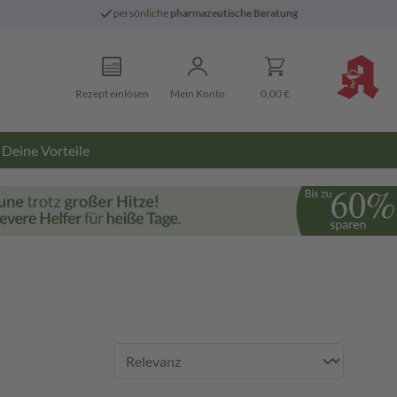
persönliche
pharmazeutische Beratung
Rezept einlösen
Mein Konto
0,00 €
Deine Vorteile