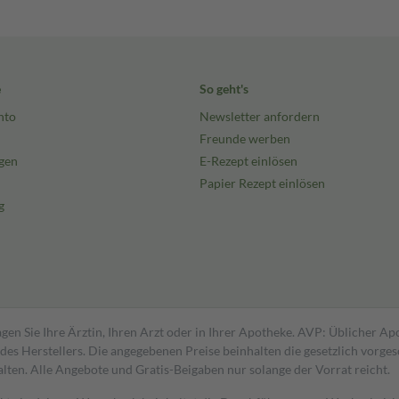
e
So geht's
nto
Newsletter anfordern
Freunde werben
gen
E-Rezept einlösen
Papier Rezept einlösen
g
gen Sie Ihre Ärztin, Ihren Arzt oder in Ihrer Apotheke. AVP: Üblicher A
s Herstellers. Die angegebenen Preise beinhalten die gesetzlich vorgesc
alten. Alle Angebote und Gratis-Beigaben nur solange der Vorrat reicht.