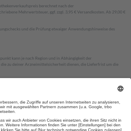
pothekenverkaufspreis berechnet nach der
hriebene Mehrwertsteuer, ggf. zzgl. 3,95 € Versandkosten. Ab 29,00 €
kungschecks und die Prüfung etwaiger Anwendungshinweise des
itpunkt kann je nach Region und in Abhängigkeit der
 zu deiner Arzneimittelsicherheit dienen, die Lieferfrist um die
ersicherung übernimmt in der Regel die Kosten dafür, der Versicherte
Euro.
Es sind jedoch nie mehr als die tatsächlichen Kosten der Leistung
e Zuzahlungen
an bei: