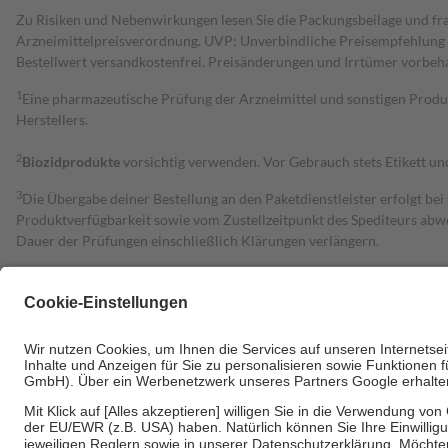
Zu Risiken und Nebenwirkungen lesen Sie die Packungsbeilage und fra
Arzneimittelpreisverordnung. UVP: Unverbindliche Preisempfehlung de
Bestell­wert versand­kosten­frei. Preisänderungen und Irrtümer vorbeh
1
Eine pharmazeutische Prüfung der Arzneimittel und sonstigen Pro
Herstellers.
2
Biozidprodukte
vorsichtig verwenden. Vor Gebrauch stets Etikett u
3
Die Übergabe deiner Bestellung an den Paketdienstleister erfolgt bei
Produktverfügbarkeit sowie vom Zustellzeitpunkt des Spediteurs abwe
Dauer der Prüfungen einschließlich Klärungen verlängern.
4
Für verschreibungspflichtige Medikamente stellt der Arzt ein Rezept 
trägt einen Teil davon als Zuzahlung mit.
Grundsätzlich leisten Mitglieder Zuzahlungen in Höhe von zehn Proz
zu entrichten.
Diese Regeln gelten grundsätzlich auch für Online-Apotheken.
Bei Heilmitteln und häuslicher Krankenpflege beträgt die Zuzahlung 
Um das Engagement der Versicherten für ihre eigene Gesundheit zu stä
• Kindern und Jugendlichen bis zum vollendeten 18. Lebensjahr mit
• Untersuchungen zur Vorsorge und Früherkennung, die von der GKV