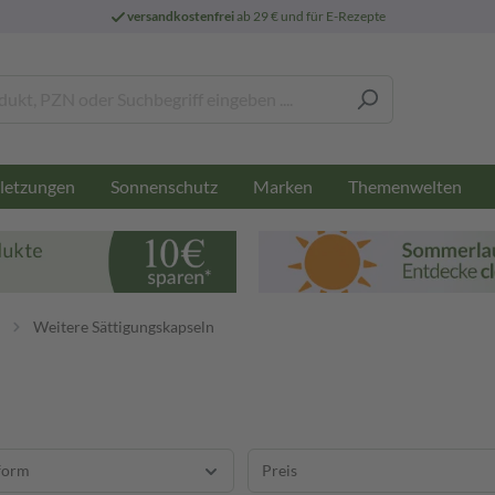
versandkostenfrei
ab 29 € und für E-Rezepte
letzungen
Sonnenschutz
Marken
Themenwelten
Weitere Sättigungskapseln
form
Preis