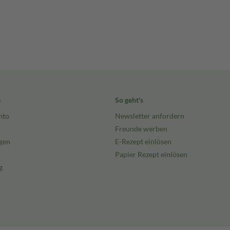
e
So geht's
nto
Newsletter anfordern
Freunde werben
gen
E-Rezept einlösen
Papier Rezept einlösen
g