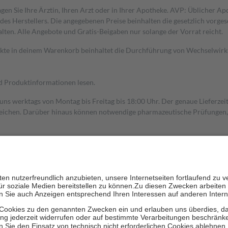
gen Sie Ihre Ärztin, Ihren Arzt oder in Ihrer Apotheke. AVP: Üblicher A
s Herstellers. Die angegebenen Preise beinhalten die gesetzlich vorgesc
alten. Alle Angebote und Gratis-Beigaben nur solange der Vorrat reicht.
dukte in deinem Warenkorb beinhaltet die Durchführung von Wechselwir
nd Produktinformationen lesen.
 uns werktags von Montag bis Freitag bis 18:00 Uhr. Der genaue Lieferze
ichen. Darüber hinaus können notwendige pharmazeutische Prüfungen, die
aus und der Patient erhält sie in der Apotheke. Die gesetzliche Krankenv
ent des Abgabepreises,
mindestens
jedoch
fünf Euro
und
höchstens zehn 
zehn Prozent der Kosten sowie zehn Euro je Verordnung.
rken und die besondere Stellung der Familie zu unterstützen, fallen
kein
 Ausnahme der Fahrkosten
 getragen werden