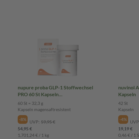
nupure proba GLP-1 Stoffwechsel
nuvinol 
PRO 60 St Kapseln
Kapseln
magensaftresistent
60 St = 32,3 g
42 St
Kapseln magensaftresistent
Kapseln
-8%
-4%
UVP:
59,95 €
UVP
54,95 €
19,19 €
1.701,24 € / 1 kg
0,46 € / 1 S