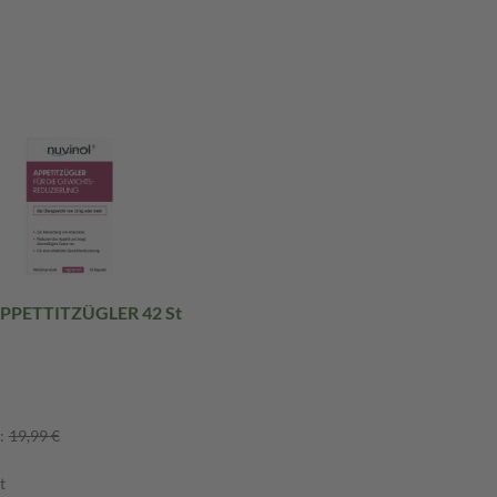
APPETTITZÜGLER 42 St
:
19,99 €
t