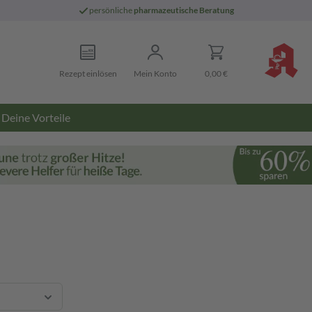
persönliche
pharmazeutische Beratung
Rezept einlösen
Mein Konto
0,00 €
Deine Vorteile