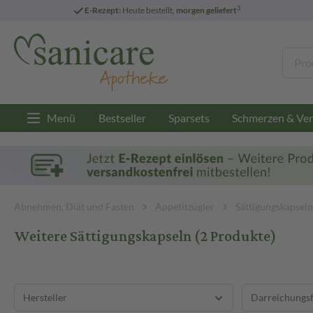
3
E-Rezept:
Heute bestellt,
morgen geliefert
Menü
Bestseller
Sparsets
Schmerzen & Ver
Abnehmen, Diät und Fasten
Appetitzügler
Sättigungskapseln
Weitere Sättigungskapseln
(2 Produkte)
Hersteller
Darreichungs