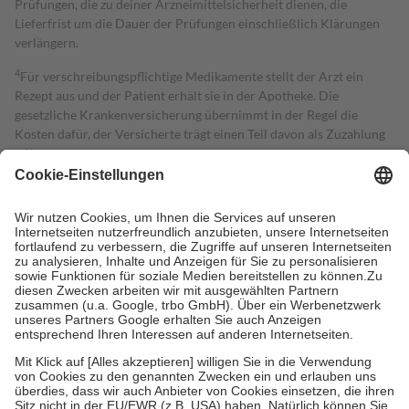
Prüfungen, die zu deiner Arzneimittelsicherheit dienen, die
Lieferfrist um die Dauer der Prüfungen einschließlich Klärungen
verlängern.
4
Für verschreibungspflichtige Medikamente stellt der Arzt ein
Rezept aus und der Patient erhält sie in der Apotheke. Die
gesetzliche Krankenversicherung übernimmt in der Regel die
Kosten dafür, der Versicherte trägt einen Teil davon als Zuzahlung
mit.
Grundsätzlich leisten Mitglieder Zuzahlungen in Höhe von zehn
Prozent des Abgabepreises,
mindestens
jedoch
fünf Euro
und
höchstens zehn Euro.
Es sind jedoch nie mehr als die tatsächlichen
Kosten der Leistung zu entrichten.
Diese Regeln gelten grundsätzlich auch für Online-Apotheken.
Bei Heilmitteln und häuslicher Krankenpflege beträgt die
Zuzahlung zehn Prozent der Kosten sowie zehn Euro je
Verordnung.
Um das Engagement der Versicherten für ihre eigene Gesundheit zu
stärken und die besondere Stellung der Familie zu unterstützen,
fallen
keine Zuzahlungen
an bei:
• Kindern und Jugendlichen bis zum vollendeten 18. Lebensjahr
mit Ausnahme der Fahrkosten