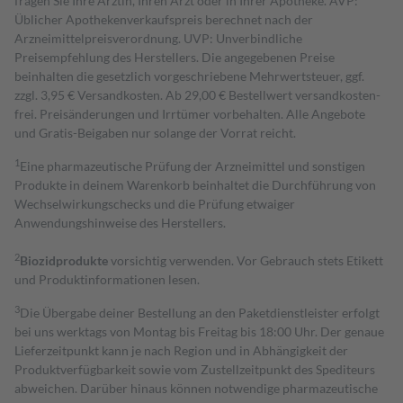
fragen Sie Ihre Ärztin, Ihren Arzt oder in Ihrer Apotheke. AVP:
Üblicher Apothekenverkaufspreis berechnet nach der
Arzneimittelpreisverordnung. UVP: Unverbindliche
Preisempfehlung des Herstellers. Die angegebenen Preise
beinhalten die gesetzlich vorgeschriebene Mehrwertsteuer, ggf.
zzgl. 3,95 € Versandkosten. Ab 29,00 € Bestell­wert versand­kosten­
frei. Preisänderungen und Irrtümer vorbehalten. Alle Angebote
und Gratis-Beigaben nur solange der Vorrat reicht.
1
Eine pharmazeutische Prüfung der Arzneimittel und sonstigen
Produkte in deinem Warenkorb beinhaltet die Durchführung von
Wechselwirkungschecks und die Prüfung etwaiger
Anwendungshinweise des Herstellers.
2
Biozidprodukte
vorsichtig verwenden. Vor Gebrauch stets Etikett
und Produktinformationen lesen.
3
Die Übergabe deiner Bestellung an den Paketdienstleister erfolgt
bei uns werktags von Montag bis Freitag bis 18:00 Uhr. Der genaue
Lieferzeitpunkt kann je nach Region und in Abhängigkeit der
Produktverfügbarkeit sowie vom Zustellzeitpunkt des Spediteurs
abweichen. Darüber hinaus können notwendige pharmazeutische