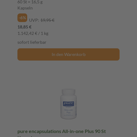
60 St = 16,5 g
Kapseln
-6%
UVP:
19,95 €
18,85 €
1.142,42 € / 1 kg
sofort lieferbar
In den Warenkorb
pure encapsulations All-in-one Plus 90 St