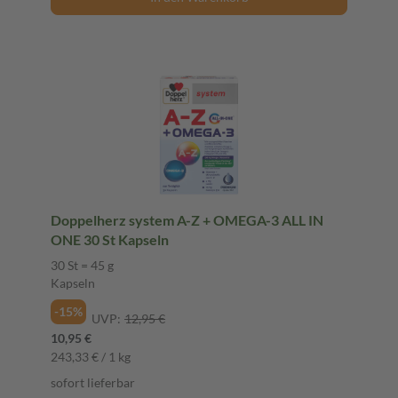
Doppelherz system A-Z + OMEGA-3 ALL IN
ONE 30 St Kapseln
30 St = 45 g
Kapseln
-15%
UVP:
12,95 €
10,95 €
243,33 € / 1 kg
sofort lieferbar