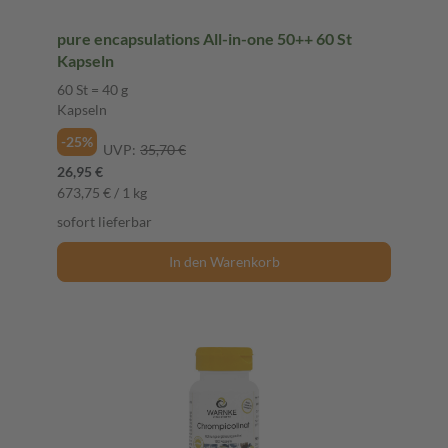
pure encapsulations All-in-one 50++ 60 St
Kapseln
60 St = 40 g
Kapseln
-25%
UVP:
35,70 €
26,95 €
673,75 € / 1 kg
sofort lieferbar
In den Warenkorb