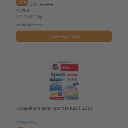
-17%
UVP:
49,99 €
41,70 €
947,73 € / 1 kg
sofort lieferbar
In den Warenkorb
Doppelherz aktiv Sport DIRECT 20 St
20 St = 40 g