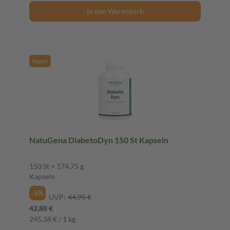
In den Warenkorb
Vegan
NatuGena DiabetoDyn 150 St Kapseln
150 St = 174,75 g
Kapseln
-5%
UVP:
44,95 €
42,88 €
245,38 € / 1 kg