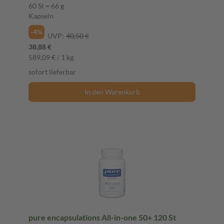
60 St = 66 g
Kapseln
-4%
UVP:
40,50 €
38,88 €
589,09 € / 1 kg
sofort lieferbar
In den Warenkorb
pure encapsulations All-in-one 50+ 120 St