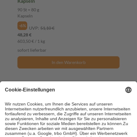
Kapseln
90 St = 80 g
Kapseln
-6%
UVP:
51,10 €
48,28 €
603,50 € / 1 kg
sofort lieferbar
In den Warenkorb
Versandarten