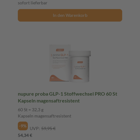
sofort lieferbar
In den Warenkorb
nupure proba GLP-1 Stoffwechsel PRO 60 St
Kapseln magensaftresistent
60 St = 32,3 g
Kapseln magensaftresistent
-9%
UVP:
59,95 €
54,34 €