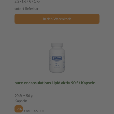
2.271,67 € / 1 kg
sofort lieferbar
In den Warenkorb
pure encapsulations Lipid aktiv 90 St Kapseln
90 St = 56 g
Kapseln
-7%
UVP:
46,50 €