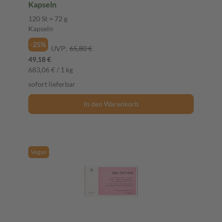
Kapseln
120 St = 72 g
Kapseln
-25%
UVP:
65,80 €
49,18 €
683,06 € / 1 kg
sofort lieferbar
In den Warenkorb
Vegan