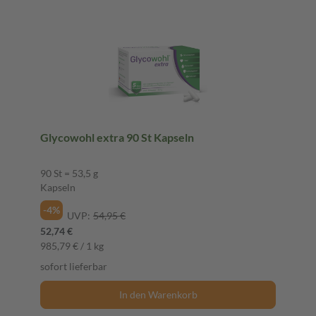
Glycowohl extra 90 St Kapseln
90 St = 53,5 g
Kapseln
-4%
UVP:
54,95 €
52,74 €
985,79 € / 1 kg
sofort lieferbar
In den Warenkorb