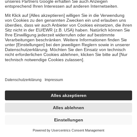
i.d.R. am nächsten Werktag
Zahlarten
sicher und bequem
Bewerte uns
Vertraue unserem mehrfach ausgezeichneten Service
Folge uns
Sanicare App
Unternehmen
Meine Apotheke