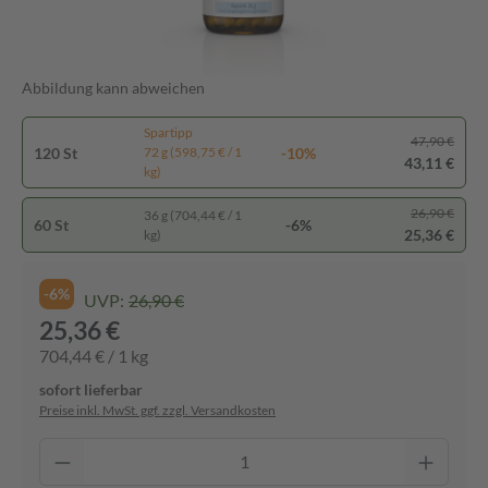
Abbildung kann abweichen
Spartipp
47,90 €
120 St
-10%
72 g (598,75 € / 1
43,11 €
kg)
26,90 €
36 g (704,44 € / 1
60 St
-6%
25,36 €
kg)
-6%
UVP:
26,90 €
25,36 €
704,44 € / 1 kg
sofort lieferbar
Preise inkl. MwSt. ggf. zzgl. Versandkosten