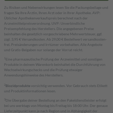
Zu Risiken und Nebenwirkungen lesen Sie die Packungsbeilage und
fragen Sie Ihre Ärztin, Ihren Arzt oder in Ihrer Apotheke. AVP:
Üblicher Apothekenverkaufspreis berechnet nach der
Arzneimittelpreisverordnung. UVP: Unverbindliche
Preisempfehlung des Herstellers. Die angegebenen Preise
beinhalten die gesetzlich vorgeschriebene Mehrwertsteuer, ggf.
zzgl. 3,95 € Versandkosten. Ab 29,00 € Bestell­wert versand­kosten­
frei. Preisänderungen und Irrtümer vorbehalten. Alle Angebote
und Gratis-Beigaben nur solange der Vorrat reicht.
1
Eine pharmazeutische Prüfung der Arzneimittel und sonstigen
Produkte in deinem Warenkorb beinhaltet die Durchführung von
Wechselwirkungschecks und die Prüfung etwaiger
Anwendungshinweise des Herstellers.
2
Biozidprodukte
vorsichtig verwenden. Vor Gebrauch stets Etikett
und Produktinformationen lesen.
3
Die Übergabe deiner Bestellung an den Paketdienstleister erfolgt
bei uns werktags von Montag bis Freitag bis 18:00 Uhr. Der genaue
Lieferzeitpunkt kann je nach Region und in Abhängigkeit der