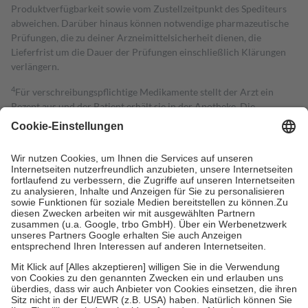
Produktverfügbarkeit sowie vom Zustellzeitpunkt des Spediteurs
abweichen. Darüber hinaus können notwendige pharmazeutische
Prüfungen, die zu deiner Arzneimittelsicherheit dienen, die
Lieferfrist um die Dauer der Prüfungen einschließlich Klärungen
verlängern.
4
Für verschreibungspflichtige Medikamente stellt der Arzt ein
Rezept aus und der Patient erhält sie in der Apotheke. Die
gesetzliche Krankenversicherung übernimmt in der Regel die
Kosten dafür, der Versicherte trägt einen Teil davon als Zuzahlung
mit.
Grundsätzlich leisten Mitglieder Zuzahlungen in Höhe von zehn
Prozent des Abgabepreises,
mindestens
jedoch
fünf Euro
und
höchstens zehn Euro.
Es sind jedoch nie mehr als die tatsächlichen
Kosten der Leistung zu entrichten.
Diese Regeln gelten grundsätzlich auch für Online-Apotheken.
Bei Heilmitteln und häuslicher Krankenpflege beträgt die
Zuzahlung zehn Prozent der Kosten sowie zehn Euro je
Verordnung.
Um das Engagement der Versicherten für ihre eigene Gesundheit zu
stärken und die besondere Stellung der Familie zu unterstützen,