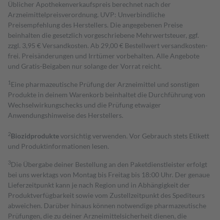
Üblicher Apothekenverkaufspreis berechnet nach der
Arzneimittelpreisverordnung. UVP: Unverbindliche
Preisempfehlung des Herstellers. Die angegebenen Preise
beinhalten die gesetzlich vorgeschriebene Mehrwertsteuer, ggf.
zzgl. 3,95 € Versandkosten. Ab 29,00 € Bestell­wert versand­kosten­
frei. Preisänderungen und Irrtümer vorbehalten. Alle Angebote
und Gratis-Beigaben nur solange der Vorrat reicht.
1
Eine pharmazeutische Prüfung der Arzneimittel und sonstigen
Produkte in deinem Warenkorb beinhaltet die Durchführung von
Wechselwirkungschecks und die Prüfung etwaiger
Anwendungshinweise des Herstellers.
2
Biozidprodukte
vorsichtig verwenden. Vor Gebrauch stets Etikett
und Produktinformationen lesen.
3
Die Übergabe deiner Bestellung an den Paketdienstleister erfolgt
bei uns werktags von Montag bis Freitag bis 18:00 Uhr. Der genaue
Lieferzeitpunkt kann je nach Region und in Abhängigkeit der
Produktverfügbarkeit sowie vom Zustellzeitpunkt des Spediteurs
abweichen. Darüber hinaus können notwendige pharmazeutische
Prüfungen, die zu deiner Arzneimittelsicherheit dienen, die