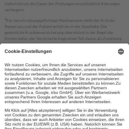
Lieferfrist um die Dauer der Prüfungen einschließlich Klärungen
verlängern.
4
Für verschreibungspflichtige Medikamente stellt der Arzt ein
Rezept aus und der Patient erhält sie in der Apotheke. Die
gesetzliche Krankenversicherung übernimmt in der Regel die
Kosten dafür, der Versicherte trägt einen Teil davon als Zuzahlung
mit.
Grundsätzlich leisten Mitglieder Zuzahlungen in Höhe von zehn
Prozent des Abgabepreises,
mindestens
jedoch
fünf Euro
und
höchstens zehn Euro.
Es sind jedoch nie mehr als die tatsächlichen
Kosten der Leistung zu entrichten.
Diese Regeln gelten grundsätzlich auch für Online-Apotheken.
Bei Heilmitteln und häuslicher Krankenpflege beträgt die
Zuzahlung zehn Prozent der Kosten sowie zehn Euro je
Verordnung.
Um das Engagement der Versicherten für ihre eigene Gesundheit zu
stärken und die besondere Stellung der Familie zu unterstützen,
fallen
keine Zuzahlungen
an bei:
• Kindern und Jugendlichen bis zum vollendeten 18. Lebensjahr
mit Ausnahme der Fahrkosten