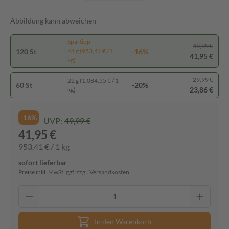
Abbildung kann abweichen
Spartipp
49,99 €
120 St
-16%
44 g (953,41 € / 1
41,95 €
kg)
29,99 €
22 g (1.084,55 € / 1
60 St
-20%
23,86 €
kg)
-16%
UVP:
49,99 €
41,95 €
953,41 € / 1 kg
sofort lieferbar
Preise inkl. MwSt. ggf. zzgl. Versandkosten
In den Warenkorb