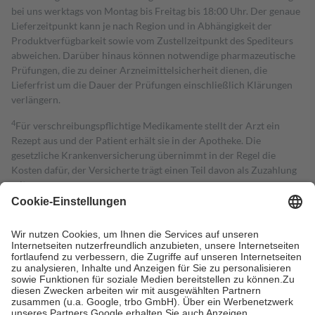
bei uns werktags von Montag bis Freitag bis 18:00 Uhr. Der genaue
Lieferzeitpunkt kann je nach Region und in Abhängigkeit der
Produktverfügbarkeit sowie vom Zustellzeitpunkt des Spediteurs
abweichen. Darüber hinaus können notwendige pharmazeutische
Prüfungen, die zu deiner Arzneimittelsicherheit dienen, die
Lieferfrist um die Dauer der Prüfungen einschließlich Klärungen
verlängern.
4
Für verschreibungspflichtige Medikamente stellt der Arzt ein
Rezept aus und der Patient erhält sie in der Apotheke. Die
gesetzliche Krankenversicherung übernimmt in der Regel die
Kosten dafür, der Versicherte trägt einen Teil davon als Zuzahlung
mit.
Grundsätzlich leisten Mitglieder Zuzahlungen in Höhe von zehn
Prozent des Abgabepreises,
mindestens
jedoch
fünf Euro
und
höchstens zehn Euro.
Es sind jedoch nie mehr als die tatsächlichen
Kosten der Leistung zu entrichten.
Diese Regeln gelten grundsätzlich auch für Online-Apotheken.
Bei Heilmitteln und häuslicher Krankenpflege beträgt die
Zuzahlung zehn Prozent der Kosten sowie zehn Euro je
Verordnung.