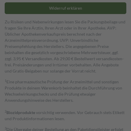
Widerruf erklären
Zu Risiken und Nebenwirkungen lesen Sie die Packungsbeilage und
fragen Sie Ihre Ärztin, Ihren Arzt oder in Ihrer Apotheke. AVP:
Üblicher Apothekenverkaufspreis berechnet nach der
Arzneimittelpreisverordnung. UVP: Unverbindliche
Preisempfehlung des Herstellers. Die angegebenen Preise
beinhalten die gesetzlich vorgeschriebene Mehrwertsteuer, ggf.
zzgl. 3,95 € Versandkosten. Ab 29,00 € Bestell­wert versand­kosten­
frei. Preisänderungen und Irrtümer vorbehalten. Alle Angebote
und Gratis-Beigaben nur solange der Vorrat reicht.
1
Eine pharmazeutische Prüfung der Arzneimittel und sonstigen
Produkte in deinem Warenkorb beinhaltet die Durchführung von
Wechselwirkungschecks und die Prüfung etwaiger
Anwendungshinweise des Herstellers.
2
Biozidprodukte
vorsichtig verwenden. Vor Gebrauch stets Etikett
und Produktinformationen lesen.
3
Die Übergabe deiner Bestellung an den Paketdienstleister erfolgt