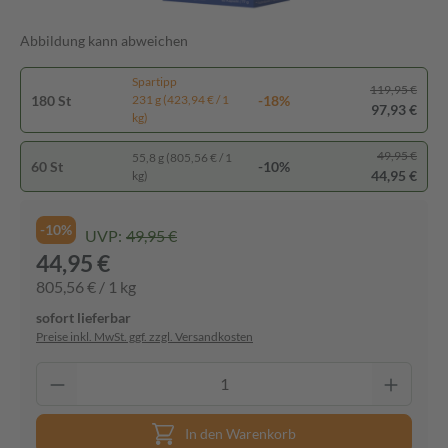
Abbildung kann abweichen
Spartipp
119,95 €
180 St
-18%
231 g (423,94 € / 1
97,93 €
kg)
49,95 €
55,8 g (805,56 € / 1
60 St
-10%
44,95 €
kg)
-10%
UVP:
49,95 €
44,95 €
805,56 € / 1 kg
sofort lieferbar
Preise inkl. MwSt. ggf. zzgl. Versandkosten
In den Warenkorb