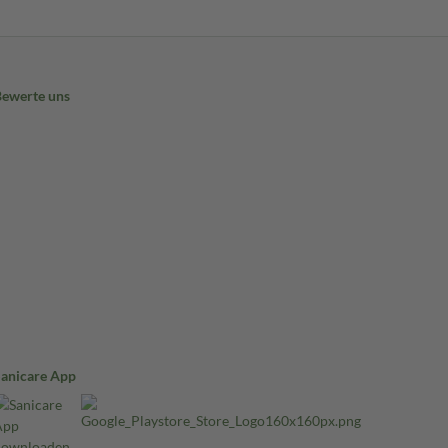
Bewerte uns
Sanicare App