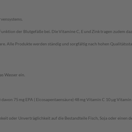
rvensystems.
unktion der Blutgefäße bei. Die Vitamine C, E und Zink tragen zudem dazu
e. Alle Produkte werden ständig und sorgfältig nach hohen Qualitätssta
as Wasser ein.
avon 75 mg EPA ( Eicosapentaensäure) 48 mg Vitamin C 10 µg Vitamin
t oder Unverträglichkeit auf die Bestandteile Fisch, Soja oder einen de