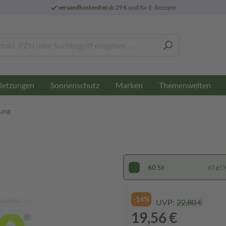
versandkostenfrei
ab 29 € und für E-Rezepte
letzungen
Sonnenschutz
Marken
Themenwelten
ung
60 St
65 g (3
-14%
UVP:
22,80 €
19,56 €