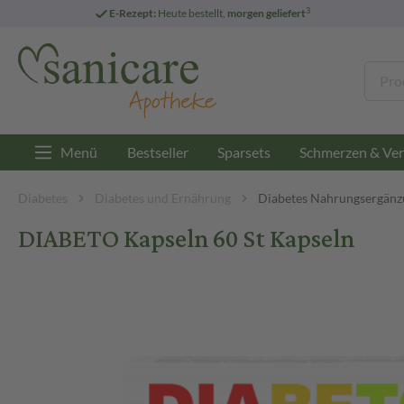
3
E-Rezept:
Heute bestellt,
morgen geliefert
Menü
Bestseller
Sparsets
Schmerzen & Ver
Diabetes
Diabetes und Ernährung
Diabetes Nahrungsergänz
DIABETO Kapseln 60 St Kapseln