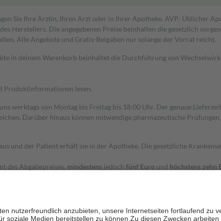
gen Sie Ihre Ärztin, Ihren Arzt oder in Ihrer Apotheke. AVP: Üblicher A
s Herstellers. Die angegebenen Preise beinhalten die gesetzlich vorgesc
alten. Alle Angebote und Gratis-Beigaben nur solange der Vorrat reicht.
dukte in deinem Warenkorb beinhaltet die Durchführung von Wechselwir
nd Produktinformationen lesen.
 uns werktags von Montag bis Freitag bis 18:00 Uhr. Der genaue Lieferze
ichen. Darüber hinaus können notwendige pharmazeutische Prüfungen, die
aus und der Patient erhält sie in der Apotheke. Die gesetzliche Krankenv
ent des Abgabepreises,
mindestens
jedoch
fünf Euro
und
höchstens zehn 
zehn Prozent der Kosten sowie zehn Euro je Verordnung.
rken und die besondere Stellung der Familie zu unterstützen, fallen
kein
 Ausnahme der Fahrkosten