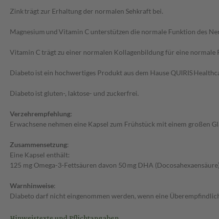
Zink trägt zur Erhaltung der normalen Sehkraft bei.
Magnesium und Vitamin C unterstützen die normale Funktion des Ne
Vitamin C trägt zu einer normalen Kollagenbildung für eine normale F
Diabeto ist ein hochwertiges Produkt aus dem Hause QUIRIS Healthcar
Diabeto ist gluten-, laktose- und zuckerfrei.
Verzehrempfehlung
:
Erwachsene nehmen eine Kapsel zum Frühstück mit einem großen Gl
Zusammensetzung
:
Eine Kapsel enthält:
125 mg Omega-3-Fettsäuren davon 50 mg DHA (Docosahexaensäure) d
Warnhinweise
:
Diabeto darf nicht eingenommen werden, wenn eine Überempfindlichkei
Hinweistexte und Pflichtangaben