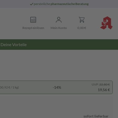
persönliche
pharmazeutische Beratung
Rezept einlösen
Mein Konto
0,00 €
Deine Vorteile
UVP:
22,80 €
-14%
00,92 € / 1 kg)
19,56 €
sofort lieferbar