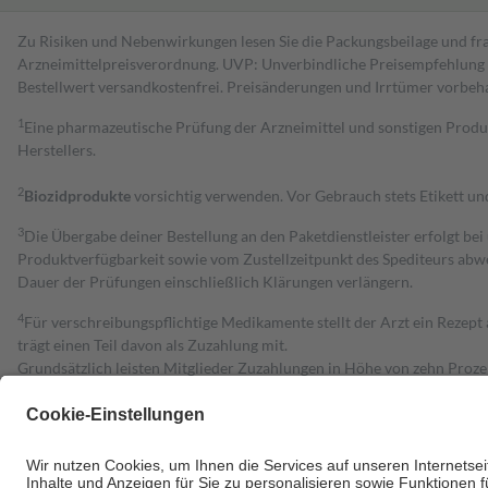
Zu Risiken und Nebenwirkungen lesen Sie die Packungsbeilage und fra
Arzneimittelpreisverordnung. UVP: Unverbindliche Preisempfehlung de
Bestell­wert versand­kosten­frei. Preisänderungen und Irrtümer vorbeh
1
Eine pharmazeutische Prüfung der Arzneimittel und sonstigen Pro
Herstellers.
2
Biozidprodukte
vorsichtig verwenden. Vor Gebrauch stets Etikett u
3
Die Übergabe deiner Bestellung an den Paketdienstleister erfolgt bei
Produktverfügbarkeit sowie vom Zustellzeitpunkt des Spediteurs abwe
Dauer der Prüfungen einschließlich Klärungen verlängern.
4
Für verschreibungspflichtige Medikamente stellt der Arzt ein Rezept 
trägt einen Teil davon als Zuzahlung mit.
Grundsätzlich leisten Mitglieder Zuzahlungen in Höhe von zehn Proz
zu entrichten.
Diese Regeln gelten grundsätzlich auch für Online-Apotheken.
Bei Heilmitteln und häuslicher Krankenpflege beträgt die Zuzahlung 
Um das Engagement der Versicherten für ihre eigene Gesundheit zu stä
• Kindern und Jugendlichen bis zum vollendeten 18. Lebensjahr mit