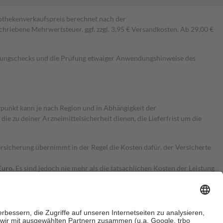
pothekenverkaufspreis berechnet nach der
hriebene Mehrwertsteuer, ggf. zzgl. 3,95 € Versandkosten. Ab 29,00 €
kungschecks und die Prüfung etwaiger Anwendungshinweise des
itpunkt kann je nach Region und in Abhängigkeit der
 zu deiner Arzneimittelsicherheit dienen, die Lieferfrist um die
ersicherung übernimmt in der Regel die Kosten dafür, der Versicherte
Euro.
Es sind jedoch nie mehr als die tatsächlichen Kosten der Leistung
e Zuzahlungen
an bei: