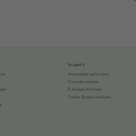
e
So geht's
nto
Newsletter anfordern
Freunde werben
gen
E-Rezept einlösen
Papier Rezept einlösen
g