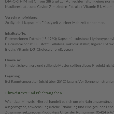
DIA-ORTHIM mit Chrom (III) trägt zur Aufrechterhaltung eines normal
Maulbeerblatt-, und Ceylon Zimtrinden-Extrakt + Vitamin B1, Vitami
Verzehrempfehlung:
2x täglich 1 Kapsel mit Flüssigkeit zu einer Mahlzeit einnehmen.
Inhaltsstoffe:
Bittermelonen-Extrakt (45,49 %); Kapselhüllsubstanz: Hydroxypropylm
Calciumcarbonat; Füllstoff: Cellulose, mikrokristallin; Ingwer-Extrak
Biotin; Vitamin D3 (Cholecalciferol), vegan
Hinweise:
Kinder, Schwangere und stillende Mütter sollten dieses Produkt nic
Lagerung:
Bei Raumtemperatur (nicht über 25°C) lagern. Vor Sonneneinstrahlun
Hinweistexte und Pflichtangaben
Wichtiger Hinweis: Hierbei handelt es sich um ein Nahrungsergänzun
ausgewogene, abwechslungsreiche Ernährung und eine gesunde Lebens
Zusammensetzung des Produktes? Unter der Rufnummer 05424 6 470 1