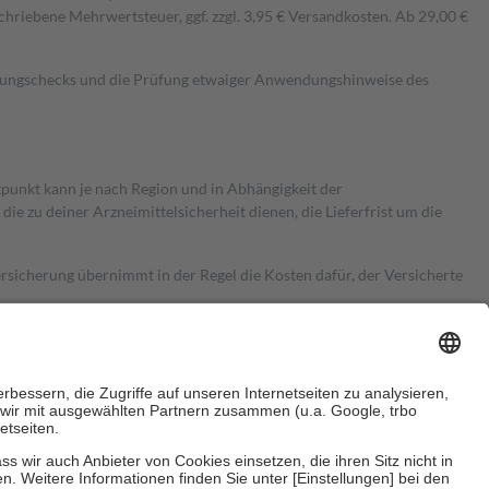
hriebene Mehrwertsteuer, ggf. zzgl. 3,95 € Versandkosten. Ab 29,00 €
kungschecks und die Prüfung etwaiger Anwendungshinweise des
itpunkt kann je nach Region und in Abhängigkeit der
 zu deiner Arzneimittelsicherheit dienen, die Lieferfrist um die
ersicherung übernimmt in der Regel die Kosten dafür, der Versicherte
Euro.
Es sind jedoch nie mehr als die tatsächlichen Kosten der Leistung
e Zuzahlungen
an bei: