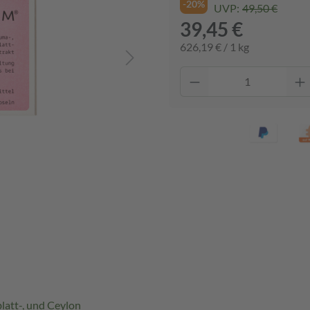
-20%
UVP:
49,50 €
39,45 €
626,19 € / 1 kg
latt-, und Ceylon