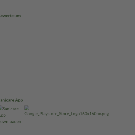
Bewerte uns
Sanicare App