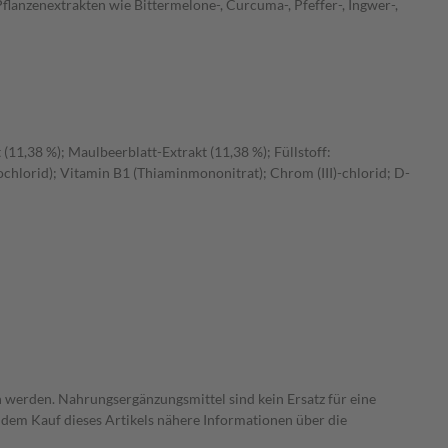
lanzenextrakten wie Bittermelone-, Curcuma-, Pfeffer-, Ingwer-,
11,38 %); Maulbeerblatt-Extrakt (11,38 %); Füllstoff:
rochlorid); Vitamin B1 (Thiaminmononitrat); Chrom (III)-chlorid; D-
 werden. Nahrungsergänzungsmittel sind kein Ersatz für eine
dem Kauf dieses Artikels nähere Informationen über die