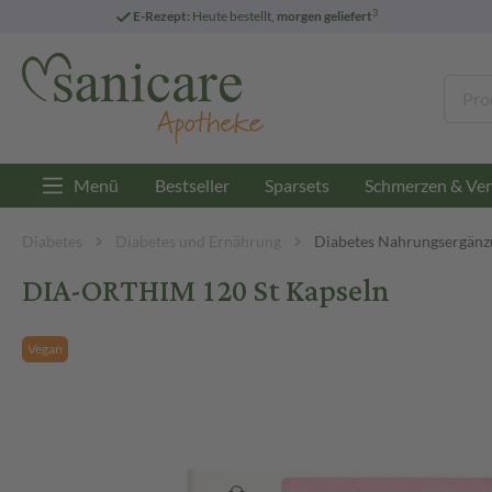
3
E-Rezept:
Heute bestellt,
morgen geliefert
Menü
Bestseller
Sparsets
Schmerzen & Ver
Diabetes
Diabetes und Ernährung
Diabetes Nahrungsergänz
DIA-ORTHIM 120 St Kapseln
Vegan