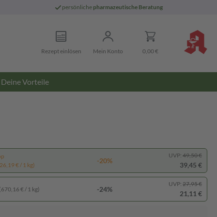
persönliche
pharmazeutische Beratung
Rezept einlösen
Mein Konto
0,00 €
Deine Vorteile
UVP:
49,50 €
pp
-20%
39,45 €
26,19 € / 1 kg)
UVP:
27,95 €
-24%
(670,16 € / 1 kg)
21,11 €