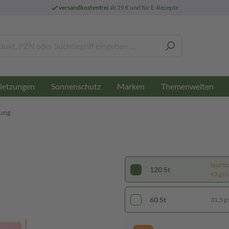
versandkostenfrei
ab 29 € und für E-Rezepte
letzungen
Sonnenschutz
Marken
Themenwelten
ung
Sparti
120 St
63 g (6
60 St
31,5 g 