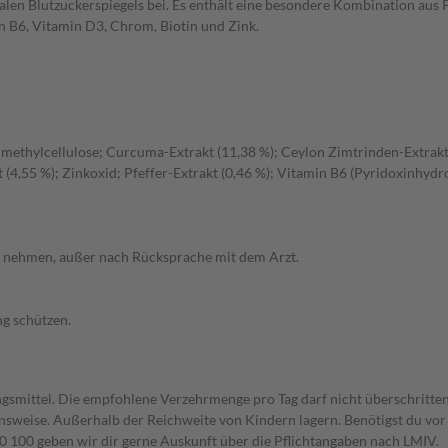
en Blutzuckerspiegels bei. Es enthält eine besondere Kombination aus Pf
n B6, Vitamin D3, Chrom, Biotin und Zink.
ethylcellulose; Curcuma-Extrakt (11,38 %); Ceylon Zimtrinden-Extrakt (
t (4,55 %); Zinkoxid; Pfeffer-Extrakt (0,46 %); Vitamin B6 (Pyridoxinhyd
ht nehmen, außer nach Rücksprache mit dem Arzt.
g schützen.
gsmittel. Die empfohlene Verzehrmenge pro Tag darf nicht überschritten
weise. Außerhalb der Reichweite von Kindern lagern. Benötigst du vor 
00 geben wir dir gerne Auskunft über die Pflichtangaben nach LMIV.