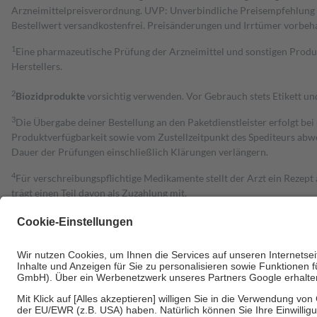
Arzneimittelpreisverordnung. UVP: Unverbindliche Preisempfehlung de
Bestell­wert versand­kosten­frei. Preisänderungen und Irrtümer vorbeh
1
Eine pharmazeutische Prüfung der Arzneimittel und sonstigen Pro
Herstellers.
2
Biozidprodukte
vorsichtig verwenden. Vor Gebrauch stets Etikett u
3
Die Übergabe deiner Bestellung an den Paketdienstleister erfolgt bei
Produktverfügbarkeit sowie vom Zustellzeitpunkt des Spediteurs abwe
Dauer der Prüfungen einschließlich Klärungen verlängern.
4
Für verschreibungspflichtige Medikamente stellt der Arzt ein Rezept 
trägt einen Teil davon als Zuzahlung mit.
Grundsätzlich leisten Mitglieder Zuzahlungen in Höhe von zehn Proz
zu entrichten.
Diese Regeln gelten grundsätzlich auch für Online-Apotheken.
Bei Heilmitteln und häuslicher Krankenpflege beträgt die Zuzahlung 
Um das Engagement der Versicherten für ihre eigene Gesundheit zu stä
• Kindern und Jugendlichen bis zum vollendeten 18. Lebensjahr mit
• Untersuchungen zur Vorsorge und Früherkennung, die von der GKV
• empfohlenen Schutzimpfungen