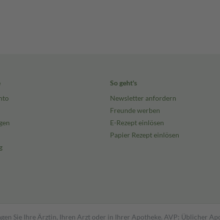
e
So geht's
nto
Newsletter anfordern
Freunde werben
gen
E-Rezept einlösen
Papier Rezept einlösen
g
gen Sie Ihre Ärztin, Ihren Arzt oder in Ihrer Apotheke. AVP: Üblicher A