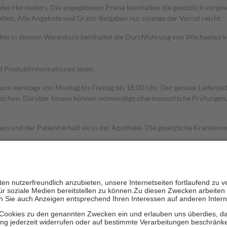
s Herstellers. Die angegebenen Preise beinhalten die gesetzlich vorgesc
alten. Alle Angebote und Gratis-Beigaben nur solange der Vorrat reicht.
dukte in deinem Warenkorb beinhaltet die Durchführung von Wechselwir
nd Produktinformationen lesen.
 uns werktags von Montag bis Freitag bis 18:00 Uhr. Der genaue Lieferze
ichen. Darüber hinaus können notwendige pharmazeutische Prüfungen, die
aus und der Patient erhält sie in der Apotheke. Die gesetzliche Krankenv
ent des Abgabepreises,
mindestens
jedoch
fünf Euro
und
höchstens zehn 
zehn Prozent der Kosten sowie zehn Euro je Verordnung.
rken und die besondere Stellung der Familie zu unterstützen, fallen
kein
 Ausnahme der Fahrkosten
 getragen werden