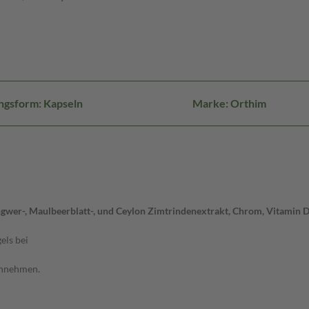
ngsform: Kapseln
Marke: Orthim
gwer-, Maulbeerblatt-, und Ceylon Zimtrindenextrakt, Chrom, Vitamin D3
els bei
einnehmen.