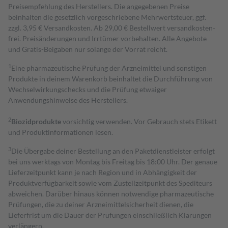
Preisempfehlung des Herstellers. Die angegebenen Preise
beinhalten die gesetzlich vorgeschriebene Mehrwertsteuer, ggf.
zzgl. 3,95 € Versandkosten. Ab 29,00 € Bestell­wert versand­kosten­
frei. Preisänderungen und Irrtümer vorbehalten. Alle Angebote
und Gratis-Beigaben nur solange der Vorrat reicht.
1
Eine pharmazeutische Prüfung der Arzneimittel und sonstigen
Produkte in deinem Warenkorb beinhaltet die Durchführung von
Wechselwirkungschecks und die Prüfung etwaiger
Anwendungshinweise des Herstellers.
2
Biozidprodukte
vorsichtig verwenden. Vor Gebrauch stets Etikett
und Produktinformationen lesen.
3
Die Übergabe deiner Bestellung an den Paketdienstleister erfolgt
bei uns werktags von Montag bis Freitag bis 18:00 Uhr. Der genaue
Lieferzeitpunkt kann je nach Region und in Abhängigkeit der
Produktverfügbarkeit sowie vom Zustellzeitpunkt des Spediteurs
abweichen. Darüber hinaus können notwendige pharmazeutische
Prüfungen, die zu deiner Arzneimittelsicherheit dienen, die
Lieferfrist um die Dauer der Prüfungen einschließlich Klärungen
verlängern.