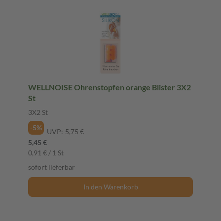
WELLNOISE Ohrenstopfen orange Blister 3X2
St
3X2 St
-5%
UVP:
5,75 €
5,45 €
0,91 € / 1 St
sofort lieferbar
In den Warenkorb