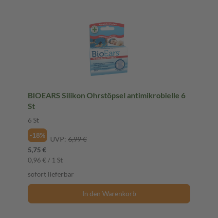
BIOEARS Silikon Ohrstöpsel antimikrobielle 6
St
6 St
-18%
UVP:
6,99 €
5,75 €
0,96 € / 1 St
sofort lieferbar
In den Warenkorb