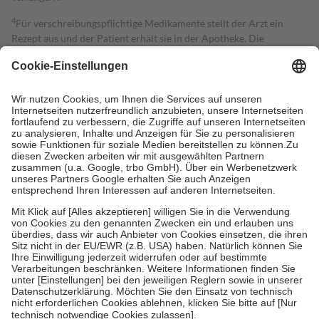
4
Für verschreibungspflichtige Medikamente stellt der Arzt ein
Rezept aus und der Patient erhält sie in der Apotheke. Die
gesetzliche Krankenversicherung übernimmt in der Regel die
Kosten dafür, der Versicherte trägt einen Teil davon als Zuzahlung
mit.
Grundsätzlich leisten Mitglieder Zuzahlungen in Höhe von zehn
Prozent des Abgabepreises,
mindestens
jedoch
fünf Euro
und
höchstens zehn Euro.
Es sind jedoch nie mehr als die tatsächlichen
Kosten der Leistung zu entrichten.
Diese Regeln gelten grundsätzlich auch für Online-Apotheken.
Bei Heilmitteln und häuslicher Krankenpflege beträgt die
Zuzahlung zehn Prozent der Kosten sowie zehn Euro je
Verordnung.
Um das Engagement der Versicherten für ihre eigene Gesundheit zu
stärken und die besondere Stellung der Familie zu unterstützen,
fallen
keine Zuzahlungen
an bei:
• Kindern und Jugendlichen bis zum vollendeten 18. Lebensjahr
mit Ausnahme der Fahrkosten
• Untersuchungen zur Vorsorge und Früherkennung, die von der
GKV getragen werden