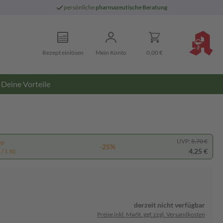
persönliche
pharmazeutische Beratung
Rezept einlösen
Mein Konto
0,00 €
Deine Vorteile
UVP:
5,70 €
pp
-25%
4,25 €
/ 1 St)
derzeit nicht verfügbar
Preise inkl. MwSt. ggf. zzgl. Versandkosten