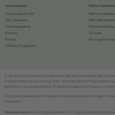
Unternehmen
Meine Apothek
Download-Archiv
Mein Kundenko
Über Sanicare
Mein Merkzettel
Stellenangebote
Meine Bestellun
Partner
Kontakt
Presse
Neuregistrierun
Affiliate Programm
Zu Risiken und Nebenwirkungen lesen Sie die Packungsbeilage und fra
Arzneimittelpreisverordnung. UVP: Unverbindliche Preisempfehlung de
Bestell­wert versand­kosten­frei. Preisänderungen und Irrtümer vorbeh
1
Eine pharmazeutische Prüfung der Arzneimittel und sonstigen Pro
Herstellers.
2
Biozidprodukte
vorsichtig verwenden. Vor Gebrauch stets Etikett u