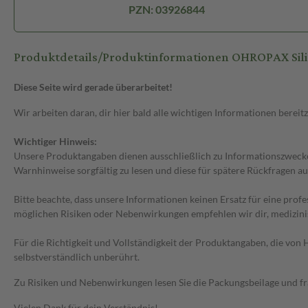
PZN: 03926844
Produktdetails/Produktinformationen OHROPAX Sili
Diese Seite wird gerade überarbeitet!
Wir arbeiten daran, dir hier bald alle wichtigen Informationen bereitz
Wichtiger Hinweis:
Unsere Produktangaben dienen ausschließlich zu Informationszwecken
Warnhinweise sorgfältig zu lesen und diese für spätere Rückfragen au
Bitte beachte, dass unsere Informationen keinen Ersatz für eine prof
möglichen Risiken oder Nebenwirkungen empfehlen wir dir, medizini
Für die Richtigkeit und Vollständigkeit der Produktangaben, die vo
selbstverständlich unberührt.
Zu Risiken und Nebenwirkungen lesen Sie die Packungsbeilage und frag
Vielen Dank für dein Verständnis!