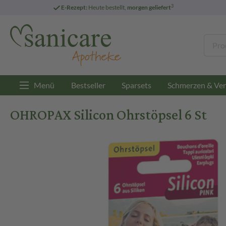
3
E-Rezept:
Heute bestellt,
morgen geliefert
Menü
Bestseller
Sparsets
Schmerzen & Ver
OHROPAX Silicon Ohrstöpsel 6 St