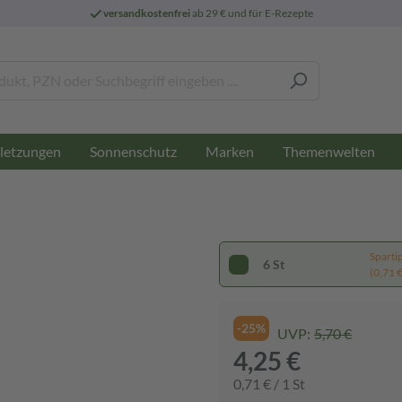
versandkostenfrei
ab 29 € und für E-Rezepte
letzungen
Sonnenschutz
Marken
Themenwelten
Sparti
6 St
(0,71 € 
-25%
UVP:
5,70 €
4,25 €
0,71 € / 1 St