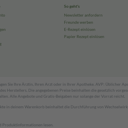
e
So geht's
nto
Newsletter anfordern
Freunde werben
gen
E-Rezept einlösen
Papier Rezept einlösen
g
gen Sie Ihre Ärztin, Ihren Arzt oder in Ihrer Apotheke. AVP: Üblicher A
s Herstellers. Die angegebenen Preise beinhalten die gesetzlich vorgesc
alten. Alle Angebote und Gratis-Beigaben nur solange der Vorrat reicht.
dukte in deinem Warenkorb beinhaltet die Durchführung von Wechselwir
nd Produktinformationen lesen.