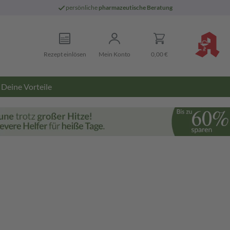
persönliche
pharmazeutische Beratung
Rezept einlösen
Mein Konto
0,00 €
Deine Vorteile