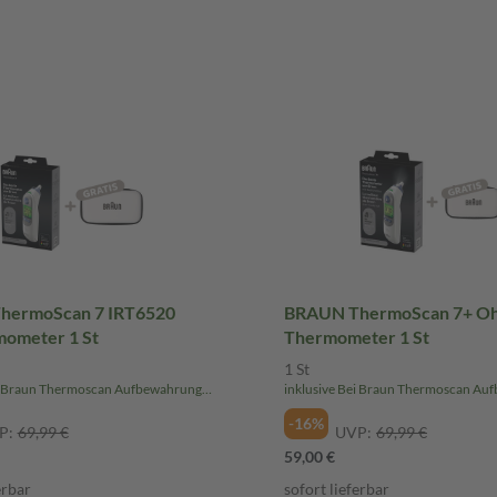
hermoScan 7 IRT6520
BRAUN ThermoScan 7+ Ohr-
ometer 1 St
Thermometer 1 St
1 St
inklusive Bei Braun Thermoscan Aufbewahrungsbox we
-16%
P:
69,99 €
UVP:
69,99 €
59,00 €
erbar
sofort lieferbar