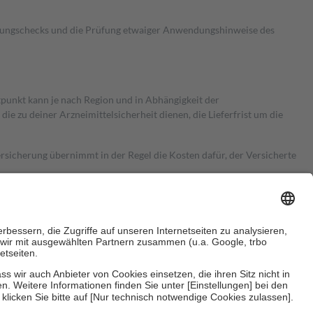
kungschecks und die Prüfung etwaiger Anwendungshinweise des
itpunkt kann je nach Region und in Abhängigkeit der
 zu deiner Arzneimittelsicherheit dienen, die Lieferfrist um die
ersicherung übernimmt in der Regel die Kosten dafür, der Versicherte
Euro.
Es sind jedoch nie mehr als die tatsächlichen Kosten der Leistung
e Zuzahlungen
an bei: