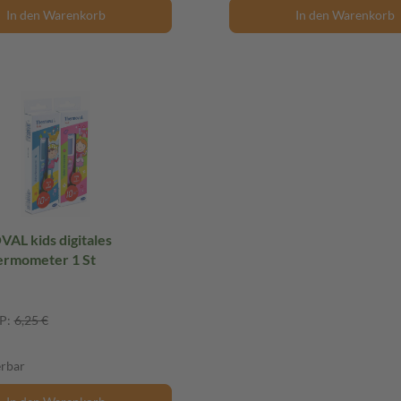
In den Warenkorb
In den Warenkorb
L kids digitales
ermometer 1 St
P:
6,25 €
erbar