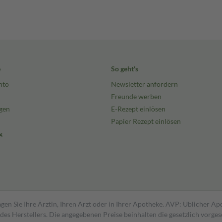
e
So geht's
nto
Newsletter anfordern
Freunde werben
gen
E-Rezept einlösen
Papier Rezept einlösen
g
gen Sie Ihre Ärztin, Ihren Arzt oder in Ihrer Apotheke. AVP: Üblicher A
s Herstellers. Die angegebenen Preise beinhalten die gesetzlich vorgesc