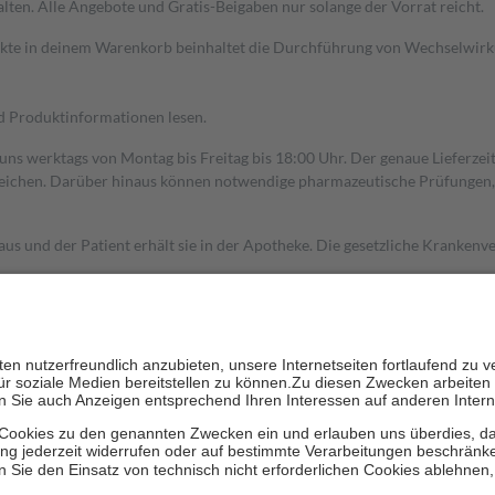
alten. Alle Angebote und Gratis-Beigaben nur solange der Vorrat reicht.
dukte in deinem Warenkorb beinhaltet die Durchführung von Wechselwir
nd Produktinformationen lesen.
 uns werktags von Montag bis Freitag bis 18:00 Uhr. Der genaue Lieferze
ichen. Darüber hinaus können notwendige pharmazeutische Prüfungen, die
aus und der Patient erhält sie in der Apotheke. Die gesetzliche Krankenv
ent des Abgabepreises,
mindestens
jedoch
fünf Euro
und
höchstens zehn 
zehn Prozent der Kosten sowie zehn Euro je Verordnung.
rken und die besondere Stellung der Familie zu unterstützen, fallen
kein
 Ausnahme der Fahrkosten
 getragen werden