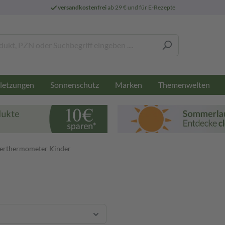
versandkostenfrei
ab 29 € und für E-Rezepte
letzungen
Sonnenschutz
Marken
Themenwelten
berthermometer Kinder