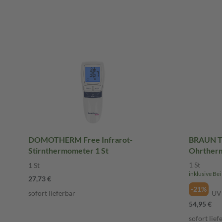
DOMOTHERM Free Infrarot-
BRAUN T
Stirnthermometer 1 St
Ohrtherm
1 St
1 St
27,73 €
-21%
sofort lieferbar
UV
54,95 €
sofort lief