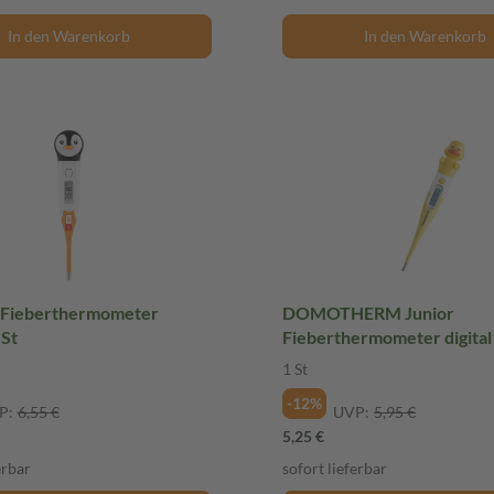
In den Warenkorb
In den Warenkorb
 Fieberthermometer
DOMOTHERM Junior
 St
Fieberthermometer digital 
1 St
-12%
P:
6,55 €
UVP:
5,95 €
5,25 €
erbar
sofort lieferbar