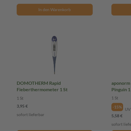
In den Warenkorb
DOMOTHERM Rapid
aponorm
Fieberthermometer 1 St
Pinguin 1
1 St
1 St
3,95 €
-15%
UV
sofort lieferbar
5,58 €
sofort lief