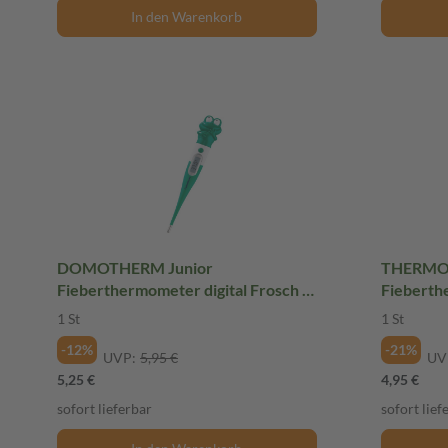
In den Warenkorb
DOMOTHERM Junior
THERMOVA
Fieberthermometer digital Frosch 1
Fieberth
St
1 St
1 St
-12%
-21%
UVP:
5,95 €
UV
5,25 €
4,95 €
sofort lieferbar
sofort lief