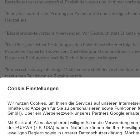
Bestell­wert versand­kosten­frei. Preisänderungen und Irrtümer vorbeh
1
Eine pharmazeutische Prüfung der Arzneimittel und sonstigen Pro
Herstellers.
2
Biozidprodukte
vorsichtig verwenden. Vor Gebrauch stets Etikett u
3
Die Übergabe deiner Bestellung an den Paketdienstleister erfolgt bei
Produktverfügbarkeit sowie vom Zustellzeitpunkt des Spediteurs abwe
Dauer der Prüfungen einschließlich Klärungen verlängern.
4
Für verschreibungspflichtige Medikamente stellt der Arzt ein Rezept 
trägt einen Teil davon als Zuzahlung mit.
Grundsätzlich leisten Mitglieder Zuzahlungen in Höhe von zehn Proz
zu entrichten.
Diese Regeln gelten grundsätzlich auch für Online-Apotheken.
Bei Heilmitteln und häuslicher Krankenpflege beträgt die Zuzahlung 
Um das Engagement der Versicherten für ihre eigene Gesundheit zu stä
• Kindern und Jugendlichen bis zum vollendeten 18. Lebensjahr mit
• Untersuchungen zur Vorsorge und Früherkennung, die von der GKV
• empfohlenen Schutzimpfungen
• Harn- und Blutteststreifen