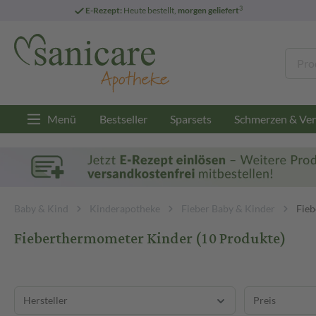
3
E-Rezept:
Heute bestellt,
morgen geliefert
Menü
Bestseller
Sparsets
Schmerzen & Ver
Baby & Kind
Kinderapotheke
Fieber Baby & Kinder
Fie
Fieberthermometer Kinder
(10 Produkte)
Hersteller
Preis