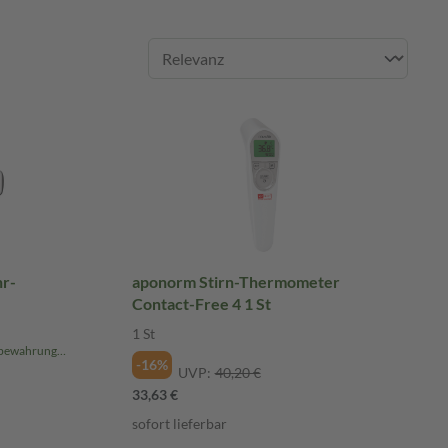
aponorm Stirn-Thermometer
Contact-Free 4 1 St
1 St
inklusive Bei Braun Thermoscan Aufbewahrungsbox we
-16%
UVP:
40,20 €
33,63 €
sofort lieferbar