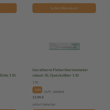
In den Warenkorb
Geratherm Fieberthermometer
Ente 1 St
classic XL Quecksilber 1 St
1 St
-14%
UVP:
13,90 €
11,90 €
sofort lieferbar