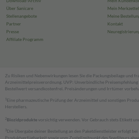
Download-Archiv
Mein Kundenko
Über Sanicare
Mein Merkzettel
Stellenangebote
Meine Bestellun
Partner
Kontakt
Presse
Neuregistrierun
Affiliate Programm
Zu Risiken und Nebenwirkungen lesen Sie die Packungsbeilage und fra
Arzneimittelpreisverordnung. UVP: Unverbindliche Preisempfehlung de
Bestell­wert versand­kosten­frei. Preisänderungen und Irrtümer vorbeh
1
Eine pharmazeutische Prüfung der Arzneimittel und sonstigen Pro
Herstellers.
2
Biozidprodukte
vorsichtig verwenden. Vor Gebrauch stets Etikett u
3
Die Übergabe deiner Bestellung an den Paketdienstleister erfolgt bei
Produktverfügbarkeit sowie vom Zustellzeitpunkt des Spediteurs abwe