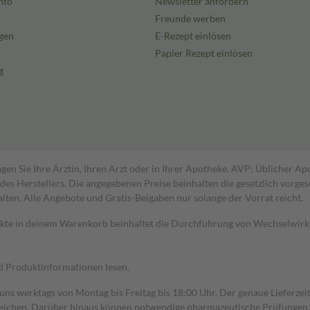
nto
Newsletter anfordern
Freunde werben
gen
E-Rezept einlösen
Papier Rezept einlösen
g
gen Sie Ihre Ärztin, Ihren Arzt oder in Ihrer Apotheke. AVP: Üblicher A
s Herstellers. Die angegebenen Preise beinhalten die gesetzlich vorgesc
alten. Alle Angebote und Gratis-Beigaben nur solange der Vorrat reicht.
dukte in deinem Warenkorb beinhaltet die Durchführung von Wechselwir
nd Produktinformationen lesen.
 uns werktags von Montag bis Freitag bis 18:00 Uhr. Der genaue Lieferze
ichen. Darüber hinaus können notwendige pharmazeutische Prüfungen, die