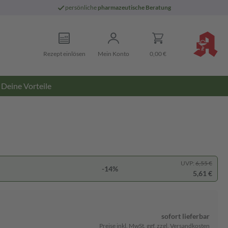
persönliche
pharmazeutische Beratung
Rezept einlösen
Mein Konto
0,00 €
Deine Vorteile
UVP:
6,55 €
-14%
5,61 €
sofort lieferbar
Preise inkl. MwSt. ggf. zzgl. Versandkosten