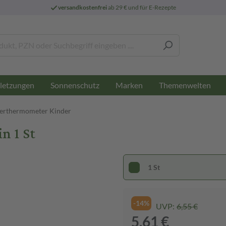
versandkostenfrei
ab 29 € und für E-Rezepte
letzungen
Sonnenschutz
Marken
Themenwelten
berthermometer Kinder
n 1 St
1 St
-14%
UVP:
6,55 €
5,61 €