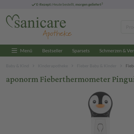
3
E-Rezept:
Heute bestellt,
morgen geliefert
Menü
Bestseller
Sparsets
Schmerzen & Ver
Baby & Kind
Kinderapotheke
Fieber Baby & Kinder
Fie
aponorm Fieberthermometer Pingui