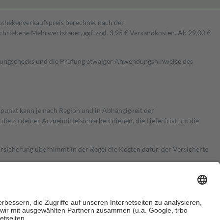
pothekenverkaufspreis berechnet nach der
hriebene Mehrwertsteuer, ggf. zzgl. 3,95 € Versandkosten. Ab 29,00 €
kungschecks und die Prüfung etwaiger Anwendungshinweise des
itpunkt kann je nach Region und in Abhängigkeit der
 zu deiner Arzneimittelsicherheit dienen, die Lieferfrist um die
ersicherung übernimmt in der Regel die Kosten dafür, der Versicherte
Euro.
Es sind jedoch nie mehr als die tatsächlichen Kosten der Leistung
e Zuzahlungen
an bei: