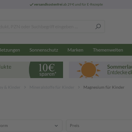
versandkostenfrei
ab 29 € und für E-Rezepte
letzungen
Sonnenschutz
Marken
Themenwelten
by & Kinder
Mineralstoffe für Kinder
Magnesium für Kinder
form
Preis