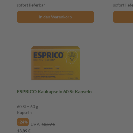
sofort lieferbar
sofort lief
In den Warenkorb
ESPRICO Kaukapseln 60 St Kapseln
60 St = 60 g
Kapseln
-24%
UVP:
18,37 €
13,89 €