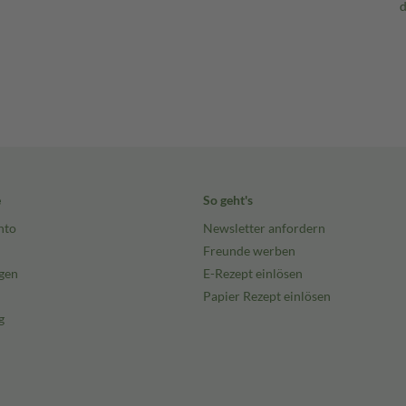
e
So geht's
nto
Newsletter anfordern
Freunde werben
gen
E-Rezept einlösen
Papier Rezept einlösen
g