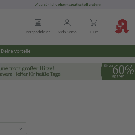
persönliche
pharmazeutische Beratung
Rezept einlösen
Mein Konto
0,00 €
Deine Vorteile