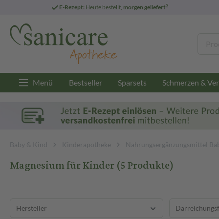
3
E-Rezept:
Heute bestellt,
morgen geliefert
Menü
Bestseller
Sparsets
Schmerzen & Ver
Baby & Kind
Kinderapotheke
Nahrungsergänzungsmittel Ba
Magnesium für Kinder
(5 Produkte)
Hersteller
Darreichungs