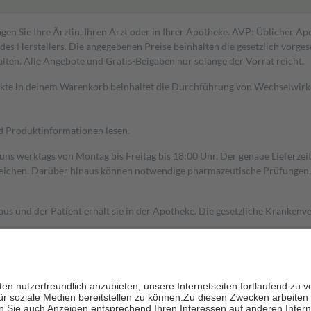
gen Sie Ihre Ärztin, Ihren Arzt oder in Ihrer Apotheke. AVP: Üblicher A
s Herstellers. Die angegebenen Preise beinhalten die gesetzlich vorgesc
alten. Alle Angebote und Gratis-Beigaben nur solange der Vorrat reicht.
dukte in deinem Warenkorb beinhaltet die Durchführung von Wechselwir
nd Produktinformationen lesen.
 uns werktags von Montag bis Freitag bis 18:00 Uhr. Der genaue Lieferze
ichen. Darüber hinaus können notwendige pharmazeutische Prüfungen, die
aus und der Patient erhält sie in der Apotheke. Die gesetzliche Krankenv
ent des Abgabepreises,
mindestens
jedoch
fünf Euro
und
höchstens zehn 
zehn Prozent der Kosten sowie zehn Euro je Verordnung.
rken und die besondere Stellung der Familie zu unterstützen, fallen
kein