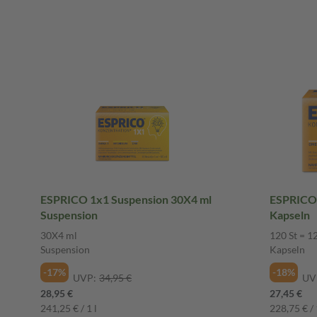
ESPRICO 1x1 Suspension 30X4 ml
ESPRICO 
Suspension
Kapseln
30X4 ml
120 St = 1
Suspension
Kapseln
-17%
-18%
UVP:
34,95 €
UV
28,95 €
27,45 €
241,25 € / 1 l
228,75 € / 