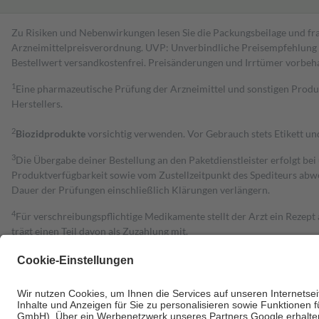
Zu Risiken und Nebenwirkungen lesen Sie die Packungsbeilage und fra
Arzneimittelpreisverordnung. UVP: Unverbindliche Preisempfehlung de
Bestell­wert versand­kosten­frei. Preisänderungen und Irrtümer vorbeh
1
Eine pharmazeutische Prüfung der Arzneimittel und sonstigen Pro
Herstellers.
2
Biozidprodukte
vorsichtig verwenden. Vor Gebrauch stets Etikett u
3
Die Übergabe deiner Bestellung an den Paketdienstleister erfolgt bei
Produktverfügbarkeit sowie vom Zustellzeitpunkt des Spediteurs abwe
Dauer der Prüfungen einschließlich Klärungen verlängern.
4
Für verschreibungspflichtige Medikamente stellt der Arzt ein Rezept 
trägt einen Teil davon als Zuzahlung mit.
Grundsätzlich leisten Mitglieder Zuzahlungen in Höhe von zehn Proz
zu entrichten.
Diese Regeln gelten grundsätzlich auch für Online-Apotheken.
Bei Heilmitteln und häuslicher Krankenpflege beträgt die Zuzahlung 
Um das Engagement der Versicherten für ihre eigene Gesundheit zu stä