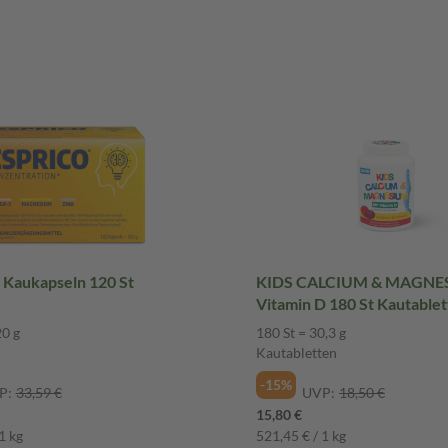
Kaukapseln 120 St
KIDS CALCIUM & MAGNE
Vitamin D 180 St Kautable
20 g
180 St = 30,3 g
Kautabletten
-15%
P:
33,59 €
UVP:
18,50 €
15,80 €
1 kg
521,45 € / 1 kg