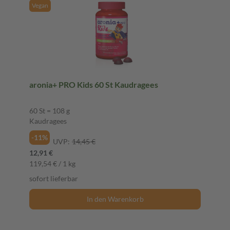
Vegan
aronia+ PRO Kids 60 St Kaudragees
60 St = 108 g
Kaudragees
-11%
UVP:
14,45 €
12,91 €
119,54 € / 1 kg
sofort lieferbar
In den Warenkorb