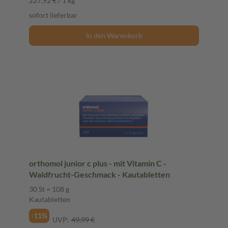
227,92 € / 1 kg
sofort lieferbar
In den Warenkorb
orthomol junior c plus - mit Vitamin C -
Waldfrucht-Geschmack - Kautabletten
30 St = 108 g
Kautabletten
-11%
UVP:
49,99 €