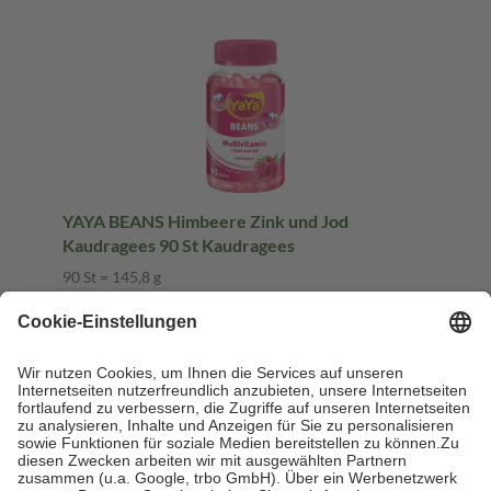
YAYA BEANS Himbeere Zink und Jod
Kaudragees 90 St Kaudragees
90 St = 145,8 g
Kaudragees
-23%
UVP:
7,99 €
6,17 €
42,32 € / 1 kg
sofort lieferbar
In den Warenkorb