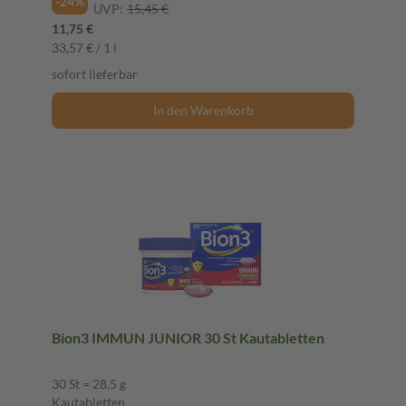
-24%
UVP:
15,45 €
11,75 €
33,57 € / 1 l
sofort lieferbar
In den Warenkorb
Bion3 IMMUN JUNIOR 30 St Kautabletten
30 St = 28,5 g
Kautabletten