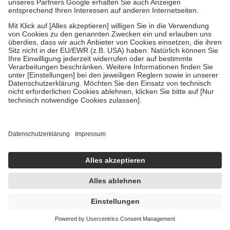
Centrum Kids Multi Vitamin Gummies 60 St
Kaugummi
60 St = 108 g
Kaugummi
-14%
UVP:
19,39 €
16,66 €
154,26 € / 1 kg
sofort lieferbar