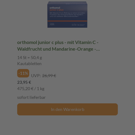
orthomol junior c plus - mit Vitamin C -
Waldfrucht und Mandarine-Orange -
Kautabletten
14 St = 50,4 g
Kautabletten
-11%
UVP:
26,99 €
23,95 €
475,20 € / 1 kg
sofort lieferbar
In den Warenkorb