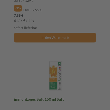
30 St = 129 g
-1%
UVP:
7,95 €
7,89 €
61,16 € / 1 kg
sofort lieferbar
In den Warenkorb
immunLoges Saft 150 ml Saft