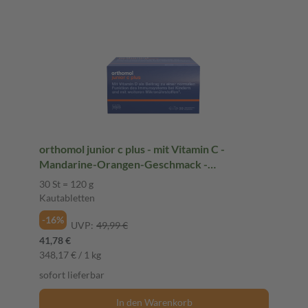
orthomol junior c plus - mit Vitamin C -
Mandarine-Orangen-Geschmack -
Kautabletten
30 St = 120 g
Kautabletten
-16%
UVP:
49,99 €
41,78 €
348,17 € / 1 kg
sofort lieferbar
In den Warenkorb