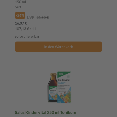
150 ml
Saft
-26%
UVP:
21,60 €
16,07 €
107,13 € / 1 l
sofort lieferbar
In den Warenkorb
Salus Kindervital 250 ml Tonikum