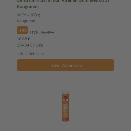
Kaugummi
60 St = 108 g
Kaugummi
-14%
UVP:
19,39 €
16,69 €
154,54 € / 1 kg
sofort lieferbar
In den Warenkorb