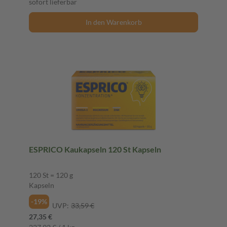
sofort lieferbar
In den Warenkorb
ESPRICO Kaukapseln 120 St Kapseln
120 St = 120 g
Kapseln
-19%
UVP:
33,59 €
27,35 €