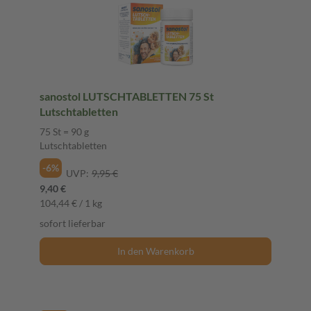
sanostol LUTSCHTABLETTEN 75 St
Lutschtabletten
75 St = 90 g
Lutschtabletten
-6%
UVP:
9,95 €
9,40 €
104,44 € / 1 kg
sofort lieferbar
In den Warenkorb