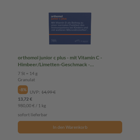
orthomol junior c plus - mit Vitamin C -
Himbeer/Limetten-Geschmack -
Direktgranulat
7 St = 14 g
Granulat
-8%
UVP:
14,99 €
13,72 €
980,00 € / 1 kg
sofort lieferbar
In den Warenkorb