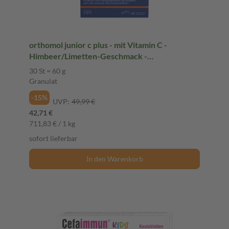
orthomol junior c plus - mit Vitamin C -
Himbeer/Limetten-Geschmack -
Direktgranulat
30 St = 60 g
Granulat
-15%
UVP:
49,99 €
42,71 €
711,83 € / 1 kg
sofort lieferbar
In den Warenkorb