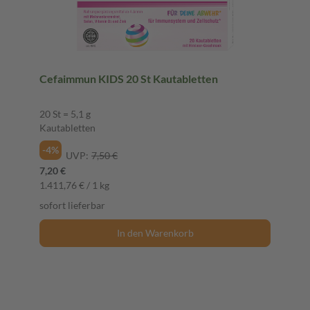
Cefaimmun KIDS 20 St Kautabletten
20 St = 5,1 g
Kautabletten
-4%
UVP:
7,50 €
7,20 €
1.411,76 € / 1 kg
sofort lieferbar
In den Warenkorb