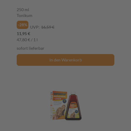
250 ml
Tonikum
-28%
UVP:
16,59 €
11,95 €
47,80 € / 1 l
sofort lieferbar
In den Warenkorb