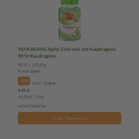
YAYA BEANS Apfel Zink und Jod Kaudragees
90 St Kaudragees
90 St = 145,8 g
Kaudragees
-19%
UVP:
7,99 €
6,45 €
44,24 € / 1 kg
sofort lieferbar
In den Warenkorb