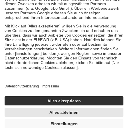
Diese Regeln gelten grundsätzlich auch für Online-Apotheken.
Bei Heilmitteln und häuslicher Krankenpflege beträgt die
Zuzahlung zehn Prozent der Kosten sowie zehn Euro je
Verordnung.
Um das Engagement der Versicherten für ihre eigene Gesundheit zu
stärken und die besondere Stellung der Familie zu unterstützen,
fallen
keine Zuzahlungen
an bei:
• Kindern und Jugendlichen bis zum vollendeten 18. Lebensjahr
mit Ausnahme der Fahrkosten
• Untersuchungen zur Vorsorge und Früherkennung, die von der
GKV getragen werden
• empfohlenen Schutzimpfungen
• Harn- und Blutteststreifen
Wir nutzen Trusted Shops als unabhängigen Dienstleister für die
Einholung von Bewertungen. Trusted Shops hat Maßnahmen
getroffen, um sicherzustellen, dass es sich um echte Bewertungen
handelt. Mehr Informationen findest du hier:
https://help.etrusted.com/hc/de/articles/4419944605341
Einige Bilder und Inhalte wurden unter Zuhilfenahme künstlicher
Intelligenz erstellt.