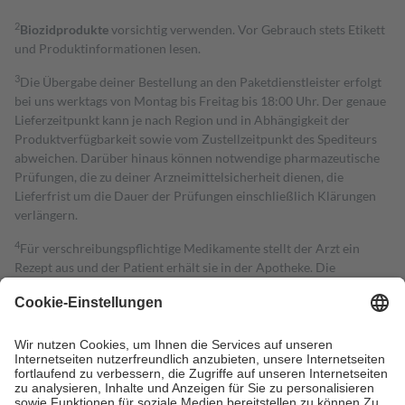
2
Biozidprodukte
vorsichtig verwenden. Vor Gebrauch stets Etikett
und Produktinformationen lesen.
3
Die Übergabe deiner Bestellung an den Paketdienstleister erfolgt
bei uns werktags von Montag bis Freitag bis 18:00 Uhr. Der genaue
Lieferzeitpunkt kann je nach Region und in Abhängigkeit der
Produktverfügbarkeit sowie vom Zustellzeitpunkt des Spediteurs
abweichen. Darüber hinaus können notwendige pharmazeutische
Prüfungen, die zu deiner Arzneimittelsicherheit dienen, die
Lieferfrist um die Dauer der Prüfungen einschließlich Klärungen
verlängern.
4
Für verschreibungspflichtige Medikamente stellt der Arzt ein
Rezept aus und der Patient erhält sie in der Apotheke. Die
gesetzliche Krankenversicherung übernimmt in der Regel die
Kosten dafür, der Versicherte trägt einen Teil davon als Zuzahlung
mit.
Grundsätzlich leisten Mitglieder Zuzahlungen in Höhe von zehn
Prozent des Abgabepreises,
mindestens
jedoch
fünf Euro
und
höchstens zehn Euro.
Es sind jedoch nie mehr als die tatsächlichen
Kosten der Leistung zu entrichten.