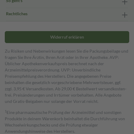
So geht's
Rechtliches
Widerruf erklären
Zu Risiken und Nebenwirkungen lesen Sie die Packungsbeilage und
fragen Sie Ihre Ärztin, Ihren Arzt oder in Ihrer Apotheke. AVP:
Üblicher Apothekenverkaufspreis berechnet nach der
Arzneimittelpreisverordnung. UVP: Unverbindliche
Preisempfehlung des Herstellers. Die angegebenen Preise
beinhalten die gesetzlich vorgeschriebene Mehrwertsteuer, ggf.
zzgl. 3,95 € Versandkosten. Ab 29,00 € Bestell­wert versand­kosten­
frei. Preisänderungen und Irrtümer vorbehalten. Alle Angebote
und Gratis-Beigaben nur solange der Vorrat reicht.
1
Eine pharmazeutische Prüfung der Arzneimittel und sonstigen
Produkte in deinem Warenkorb beinhaltet die Durchführung von
Wechselwirkungschecks und die Prüfung etwaiger
Anwendungshinweise des Herstellers.