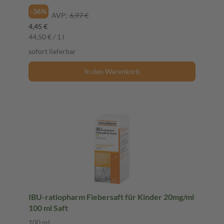
-36%
AVP:
6,97 €
4,45 €
44,50 € / 1 l
sofort lieferbar
In den Warenkorb
IBU-ratiopharm Fiebersaft für Kinder 20mg/ml
100 ml Saft
100 ml