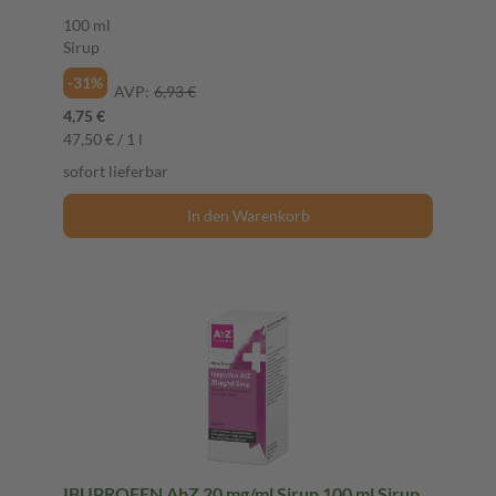
100 ml
Sirup
-31%
AVP:
6,93 €
4,75 €
47,50 € / 1 l
sofort lieferbar
In den Warenkorb
IBUPROFEN AbZ 20 mg/ml Sirup 100 ml Sirup