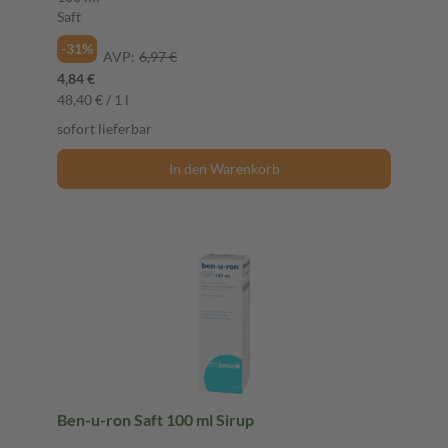
Saft
-31%
AVP:
6,97 €
4,84 €
48,40 € / 1 l
sofort lieferbar
In den Warenkorb
Ben-u-ron Saft 100 ml Sirup