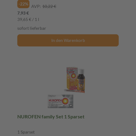
-22%
AVP:
10,22 €
7,93 €
39,65 € / 1 l
sofort lieferbar
In den Warenkorb
NUROFEN family Set 1 Sparset
1 Sparset