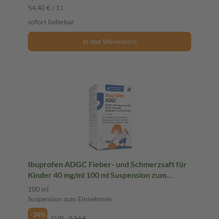
54,40 € / 1 l
sofort lieferbar
In den Warenkorb
Ibuprofen ADGC Fieber- und Schmerzsaft für
Kinder 40 mg/ml 100 ml Suspension zum
Einnehmen
100 ml
Suspension zum Einnehmen
-34%
AVP:
7,24 €