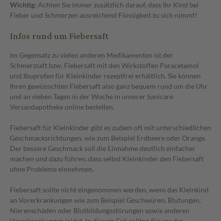
Wichtig:
Achten Sie immer zusätzlich darauf, dass Ihr Kind bei
Fieber und Schmerzen ausreichend Flüssigkeit zu sich nimmt!
Infos rund um Fiebersaft
Im Gegensatz zu vielen anderen Medikamenten ist der
Schmerzsaft bzw. Fiebersaft mit den Wirkstoffen Paracetamol
und Ibuprofen für Kleinkinder rezeptfrei erhältlich. Sie können
Ihren gewünschten Fiebersaft also ganz bequem rund um die Uhr
und an sieben Tagen in der Woche in unserer Sanicare
Versandapotheke online bestellen.
Fiebersaft für Kleinkinder gibt es zudem oft mit unterschiedlichen
Geschmacksrichtungen, wie zum Beispiel Erdbeere oder Orange.
Der bessere Geschmack soll die Einnahme deutlich einfacher
machen und dazu führen, dass selbst Kleinkinder den Fiebersaft
ohne Probleme einnehmen.
Fiebersaft sollte nicht eingenommen werden, wenn das Kleinkind
an Vorerkrankungen wie zum Beispiel Geschwüren, Blutungen,
Nierenschäden oder Blutbildungsstörungen sowie anderen
Vorerkrankungen leidet. In diesem Fall sollten Sie vor der