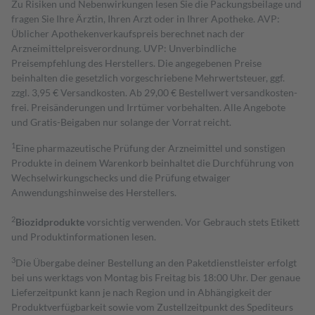
Zu Risiken und Nebenwirkungen lesen Sie die Packungsbeilage und
fragen Sie Ihre Ärztin, Ihren Arzt oder in Ihrer Apotheke. AVP:
Üblicher Apothekenverkaufspreis berechnet nach der
Arzneimittelpreisverordnung. UVP: Unverbindliche
Preisempfehlung des Herstellers. Die angegebenen Preise
beinhalten die gesetzlich vorgeschriebene Mehrwertsteuer, ggf.
zzgl. 3,95 € Versandkosten. Ab 29,00 € Bestell­wert versand­kosten­
frei. Preisänderungen und Irrtümer vorbehalten. Alle Angebote
und Gratis-Beigaben nur solange der Vorrat reicht.
1
Eine pharmazeutische Prüfung der Arzneimittel und sonstigen
Produkte in deinem Warenkorb beinhaltet die Durchführung von
Wechselwirkungschecks und die Prüfung etwaiger
Anwendungshinweise des Herstellers.
2
Biozidprodukte
vorsichtig verwenden. Vor Gebrauch stets Etikett
und Produktinformationen lesen.
3
Die Übergabe deiner Bestellung an den Paketdienstleister erfolgt
bei uns werktags von Montag bis Freitag bis 18:00 Uhr. Der genaue
Lieferzeitpunkt kann je nach Region und in Abhängigkeit der
Produktverfügbarkeit sowie vom Zustellzeitpunkt des Spediteurs