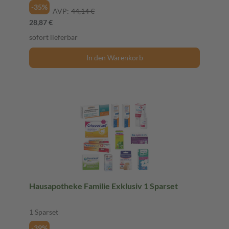
-35%
AVP:
44,14 €
28,87 €
sofort lieferbar
In den Warenkorb
Hausapotheke Familie Exklusiv 1 Sparset
1 Sparset
-39%