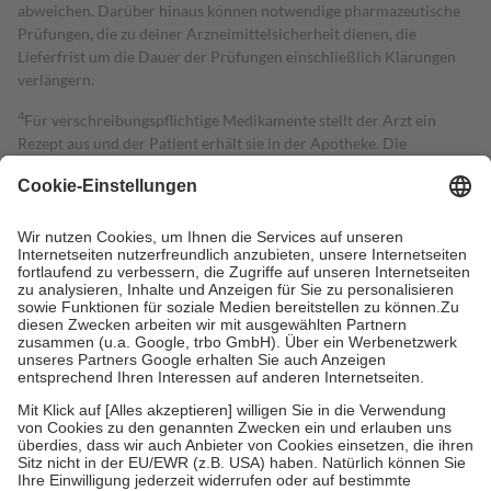
abweichen. Darüber hinaus können notwendige pharmazeutische
Prüfungen, die zu deiner Arzneimittelsicherheit dienen, die
Lieferfrist um die Dauer der Prüfungen einschließlich Klärungen
verlängern.
4
Für verschreibungspflichtige Medikamente stellt der Arzt ein
Rezept aus und der Patient erhält sie in der Apotheke. Die
gesetzliche Krankenversicherung übernimmt in der Regel die
Kosten dafür, der Versicherte trägt einen Teil davon als Zuzahlung
mit.
Grundsätzlich leisten Mitglieder Zuzahlungen in Höhe von zehn
Prozent des Abgabepreises,
mindestens
jedoch
fünf Euro
und
höchstens zehn Euro.
Es sind jedoch nie mehr als die tatsächlichen
Kosten der Leistung zu entrichten.
Diese Regeln gelten grundsätzlich auch für Online-Apotheken.
Bei Heilmitteln und häuslicher Krankenpflege beträgt die
Zuzahlung zehn Prozent der Kosten sowie zehn Euro je
Verordnung.
Um das Engagement der Versicherten für ihre eigene Gesundheit zu
stärken und die besondere Stellung der Familie zu unterstützen,
fallen
keine Zuzahlungen
an bei:
• Kindern und Jugendlichen bis zum vollendeten 18. Lebensjahr