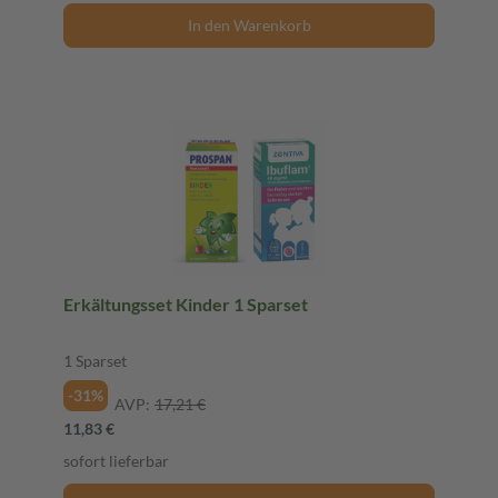
In den Warenkorb
Erkältungsset Kinder 1 Sparset
1 Sparset
-31%
AVP:
17,21 €
11,83 €
sofort lieferbar