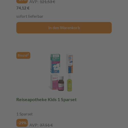
AVP:
121,53 €
74,12 €
sofort lieferbar
In den Warenkorb
2
Biozid
Reiseapotheke Kids 1 Sparset
1 Sparset
-29%
AVP:
37,51 €