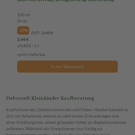
100 ml
Sirup
-29%
AVP:
3,43 €
2,44 €
24,40 € / 1 l
sofort lieferbar
In den Warenkorb
Fiebersaft Kleinkinder Kaufberatung
Kopfschmerzen, Gliederschmerzen und Fieber. Hierbei handelt es
sich um Symptome, welche zu zahlreichen Erkrankungen wie
einer Erkältung bzw. einem grippalen Infekt als Begleitsymptome
auftreten. Während wir Erwachsenen nun häufig zur
Schmerztablette greifen, ist die Gabe von Tabletten beim