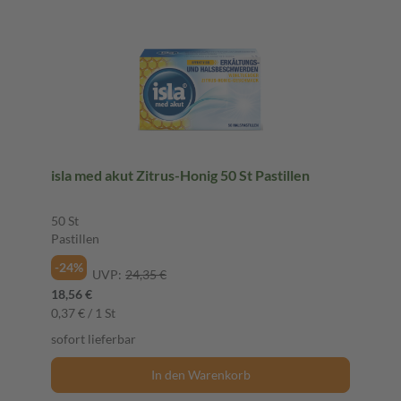
isla med akut Zitrus-Honig 50 St Pastillen
50 St
Pastillen
-24%
UVP:
24,35 €
18,56 €
0,37 € / 1 St
sofort lieferbar
In den Warenkorb