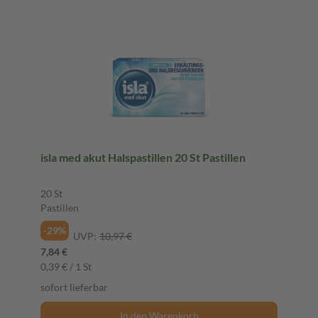
isla med akut Halspastillen 20 St Pastillen
20 St
Pastillen
-29%
UVP:
10,97 €
7,84 €
0,39 € / 1 St
sofort lieferbar
In den Warenkorb