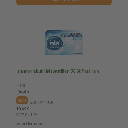
isla med akut Halspastillen 50 St Pastillen
50 St
Pastillen
-23%
UVP:
24,35 €
18,65 €
0,37 € / 1 St
sofort lieferbar