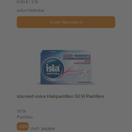
0,40 € / 1 St
sofort lieferbar
In den Warenkorb
isla med voice Halspastillen 50 St Pastillen
50 St
Pastillen
-22%
UVP:
24,35 €