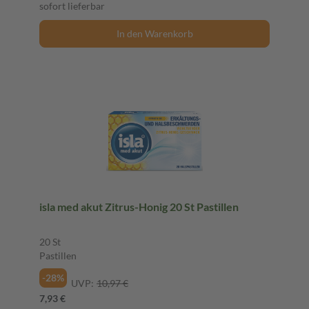
sofort lieferbar
In den Warenkorb
isla med akut Zitrus-Honig 20 St Pastillen
20 St
Pastillen
-28%
UVP:
10,97 €
7,93 €