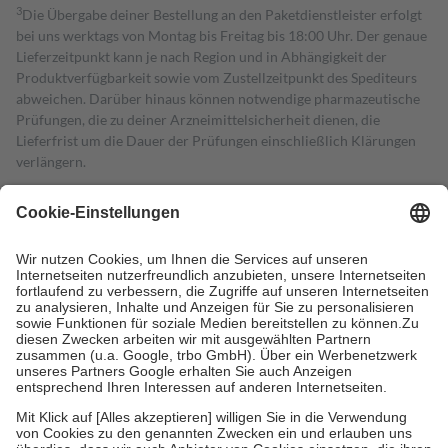
3
Die Übergabe deiner Bestellung an den Paketdienstleister erfolgt
bei uns werktags von Montag bis Freitag bis 18:00 Uhr. Der genaue
Lieferzeitpunkt kann je nach Region und in Abhängigkeit der
Produktverfügbarkeit sowie vom Zustellzeitpunkt des Spediteurs
abweichen. Darüber hinaus können notwendige pharmazeutische
Prüfungen, die zu deiner Arzneimittelsicherheit dienen, die
Lieferfrist um die Dauer der Prüfungen einschließlich Klärungen
verlängern.
4
Für verschreibungspflichtige Medikamente stellt der Arzt ein
Rezept aus und der Patient erhält sie in der Apotheke. Die
gesetzliche Krankenversicherung übernimmt in der Regel die
Kosten dafür, der Versicherte trägt einen Teil davon als Zuzahlung
mit.
Grundsätzlich leisten Mitglieder Zuzahlungen in Höhe von zehn
Prozent des Abgabepreises,
mindestens
jedoch
fünf Euro
und
höchstens zehn Euro.
Es sind jedoch nie mehr als die tatsächlichen
Kosten der Leistung zu entrichten.
Diese Regeln gelten grundsätzlich auch für Online-Apotheken.
Bei Heilmitteln und häuslicher Krankenpflege beträgt die
Zuzahlung zehn Prozent der Kosten sowie zehn Euro je