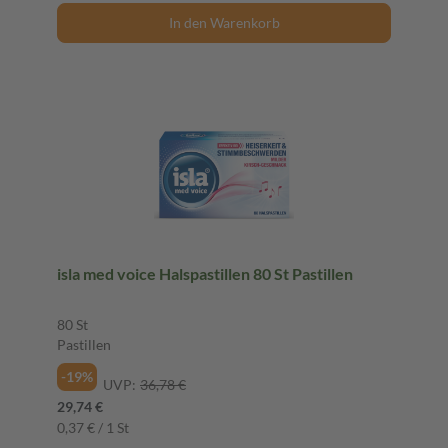
In den Warenkorb
isla med voice Halspastillen 80 St Pastillen
80 St
Pastillen
-19%
UVP:
36,78 €
29,74 €
0,37 € / 1 St