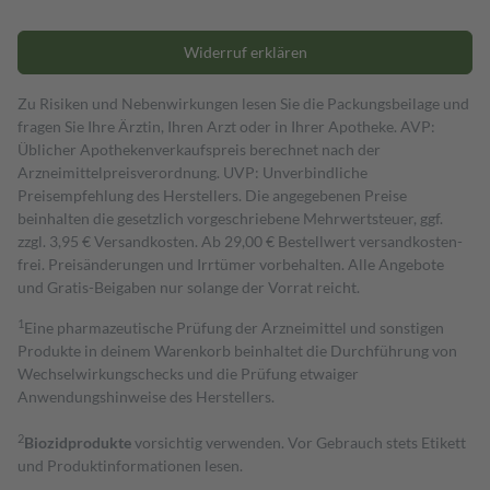
Widerruf erklären
Zu Risiken und Nebenwirkungen lesen Sie die Packungsbeilage und
fragen Sie Ihre Ärztin, Ihren Arzt oder in Ihrer Apotheke. AVP:
Üblicher Apothekenverkaufspreis berechnet nach der
Arzneimittelpreisverordnung. UVP: Unverbindliche
Preisempfehlung des Herstellers. Die angegebenen Preise
beinhalten die gesetzlich vorgeschriebene Mehrwertsteuer, ggf.
zzgl. 3,95 € Versandkosten. Ab 29,00 € Bestell­wert versand­kosten­
frei. Preisänderungen und Irrtümer vorbehalten. Alle Angebote
und Gratis-Beigaben nur solange der Vorrat reicht.
1
Eine pharmazeutische Prüfung der Arzneimittel und sonstigen
Produkte in deinem Warenkorb beinhaltet die Durchführung von
Wechselwirkungschecks und die Prüfung etwaiger
Anwendungshinweise des Herstellers.
2
Biozidprodukte
vorsichtig verwenden. Vor Gebrauch stets Etikett
und Produktinformationen lesen.