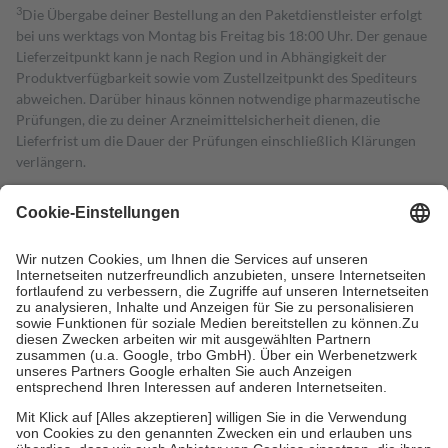
3
Die Übergabe deiner Bestellung an den Paketdienstleister erfolgt
bei uns werktags von Montag bis Freitag bis 18:00 Uhr. Der genaue
Lieferzeitpunkt kann je nach Region und in Abhängigkeit der
Produktverfügbarkeit sowie vom Zustellzeitpunkt des Spediteurs
abweichen. Darüber hinaus können notwendige pharmazeutische
Prüfungen, die zu deiner Arzneimittelsicherheit dienen, die
Lieferfrist um die Dauer der Prüfungen einschließlich Klärungen
verlängern.
4
Für verschreibungspflichtige Medikamente stellt der Arzt ein
Rezept aus und der Patient erhält sie in der Apotheke. Die
gesetzliche Krankenversicherung übernimmt in der Regel die
Kosten dafür, der Versicherte trägt einen Teil davon als Zuzahlung
mit.
Grundsätzlich leisten Mitglieder Zuzahlungen in Höhe von zehn
Prozent des Abgabepreises,
mindestens
jedoch
fünf Euro
und
höchstens zehn Euro.
Es sind jedoch nie mehr als die tatsächlichen
Kosten der Leistung zu entrichten.
Diese Regeln gelten grundsätzlich auch für Online-Apotheken.
Bei Heilmitteln und häuslicher Krankenpflege beträgt die
Zuzahlung zehn Prozent der Kosten sowie zehn Euro je