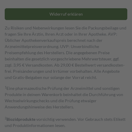
Widerruf erklären
Zu Risiken und Nebenwirkungen lesen Sie die Packungsbeilage und
fragen Sie Ihre Ärztin, Ihren Arzt oder in Ihrer Apotheke. AVP:
Üblicher Apothekenverkaufspreis berechnet nach der
Arzneimittelpreisverordnung. UVP: Unverbindliche
Preisempfehlung des Herstellers. Die angegebenen Preise
beinhalten die gesetzlich vorgeschriebene Mehrwertsteuer, ggf.
zzgl. 3,95 € Versandkosten. Ab 29,00 € Bestell­wert versand­kosten­
frei. Preisänderungen und Irrtümer vorbehalten. Alle Angebote
und Gratis-Beigaben nur solange der Vorrat reicht.
1
Eine pharmazeutische Prüfung der Arzneimittel und sonstigen
Produkte in deinem Warenkorb beinhaltet die Durchführung von
Wechselwirkungschecks und die Prüfung etwaiger
Anwendungshinweise des Herstellers.
2
Biozidprodukte
vorsichtig verwenden. Vor Gebrauch stets Etikett
und Produktinformationen lesen.