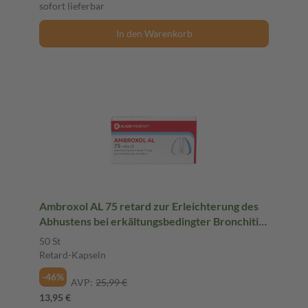
sofort lieferbar
In den Warenkorb
Ambroxol AL 75 retard zur Erleichterung des
Abhustens bei erkältungsbedingter Bronchitis
(Schleimlöser)
50 St
Retard-Kapseln
-46%
AVP:
25,99 €
13,95 €