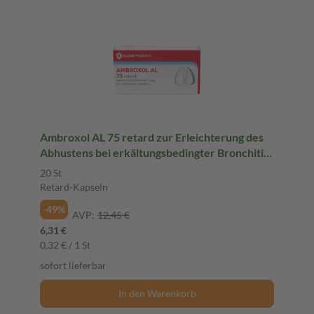
Ambroxol AL 75 retard zur Erleichterung des
Abhustens bei erkältungsbedingter Bronchitis
(Schleimlöser)
20 St
Retard-Kapseln
-49%
AVP:
12,45 €
6,31 €
0,32 € / 1 St
sofort lieferbar
In den Warenkorb